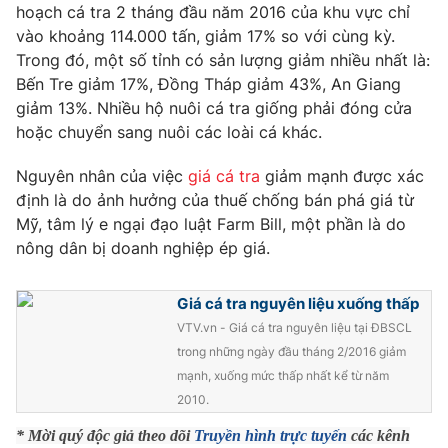
Phim VTV
hoạch cá tra 2 tháng đầu năm 2016 của khu vực chỉ
Giải trí
vào khoảng 114.000 tấn, giảm 17% so với cùng kỳ.
Hậu trường
Trong đó, một số tỉnh có sản lượng giảm nhiều nhất là:
Điện ảnh
Đời sống
Bến Tre giảm 17%, Đồng Tháp giảm 43%, An Giang
Nhân vật
Âm nhạc
giảm 13%. Nhiều hộ nuôi cá tra giống phải đóng cửa
Du lịch
Khán giả
hoặc chuyển sang nuôi các loài cá khác.
Giáo dục
Sao
Làm đẹp
Giải sao mai
Nguyên nhân của việc
giá cá tra
giảm mạnh được xác
Tuyển sinh
Công nghệ
định là do ảnh hưởng của thuế chống bán phá giá từ
Chất lượng cuộc sống
Học trực tuyến
Mỹ, tâm lý e ngại đạo luật Farm Bill, một phần là do
Hitech Công nghệ tương lai
nông dân bị doanh nghiệp ép giá.
Giao lưu trực tuyến
Sản phẩm
Giá cá tra nguyên liệu xuống thấp
Lịch phát sóng
Thị trường
VTV.vn - Giá cá tra nguyên liệu tại ĐBSCL
trong những ngày đầu tháng 2/2016 giảm
Tư vấn
mạnh, xuống mức thấp nhất kể từ năm
Chuyên mục khác
2010.
Emagazine
Podcast
* Mời quý độc giả theo dõi
Truyền hình trực tuyến
các kênh