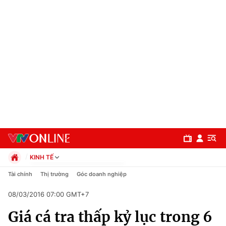
KINH TẾ
Chính trị
Tài chính
Thị trường
Góc doanh nghiệp
Xã hội
08/03/2016 07:00 GMT+7
Pháp luật
Chuyên mục
Kinh tế
Giá cá tra thấp kỷ lục trong 6
Thể thao