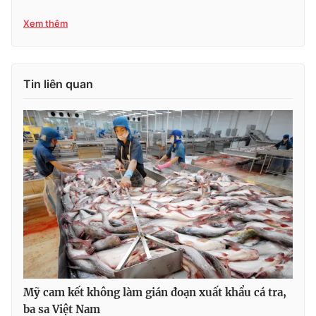
Xem thêm
THỜI BÁO VTV
Tin liên quan
Theo dõi báo trên
Cơ quan chủ quản:
Đài Truyền hình Việt Nam
Cơ quan báo chí:
Thời báo VTV
Giấy phép hoạt động báo in và báo điện tử số 483/GP-BTTTT
cấp ngày 29/12/2023
Tổng Biên tập:
Vũ Thanh Thủy
Phó Tổng Biên tập:
Nguyễn Thị Mỹ Hạnh, Phạm Quốc Thắng,
Nguyễn Trọng Ninh
Mỹ cam kết không làm gián đoạn xuất khẩu cá tra,
Tổng đài VTV:
024.38 355 931 - 024.38 355 932
ba sa Việt Nam