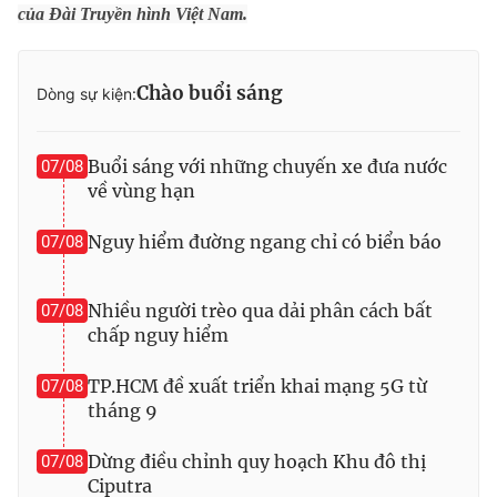
của Đài Truyền hình Việt Nam.
Photo
Infographic
Chào buổi sáng
Dòng sự kiện:
Video
Shorts video
VTV Money
VTV Thể thao
Buổi sáng với những chuyến xe đưa nước
07/08
về vùng hạn
VTV Sức khoẻ
Bất động sản
Nguy hiểm đường ngang chỉ có biển báo
07/08
Thị trường 24h
Tấm lòng Việt
Nhiều người trèo qua dải phân cách bất
07/08
chấp nguy hiểm
VTV4
Vươn mình bằng AI
TP.HCM đề xuất triển khai mạng 5G từ
07/08
tháng 9
VTV9
VTV8
Dừng điều chỉnh quy hoạch Khu đô thị
07/08
Liên hệ tòa soạn
Ciputra
English