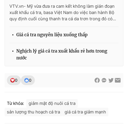
Ðiện thoại Thời báo VTV:
024.66 897 897
VTV.vn- Mỹ vừa đưa ra cam kết không làm gián đoạn
Email:
toasoan@vtv.vn
xuất khẩu cá tra, basa Việt Nam do việc ban hành Bộ
quy định cuối cùng thanh tra cá da trơn trong đó có...
Liên hệ quảng cáo:
024-7300.7108
Giá cá tra nguyên liệu xuống thấp
Nghịch lý giá cá tra xuất khẩu rẻ hơn trong
nước
0
0
® Cấm sao chép dưới mọi hình thức nếu không có sự chấp
Từ khóa:
giảm mật độ nuôi cá tra
thuận bằng văn bản. Ghi rõ nguồn VTV.vn khi phát hành lại
thông tin từ website này.
sản lượng thu hoạch cá tra
giá cá tra giảm mạnh