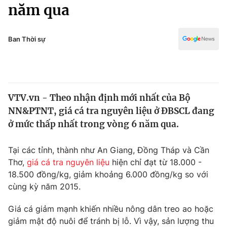
Chính trị
năm qua
Truyền hình
Văn hóa - Giải trí
Xã hội
Y tế
Ban Thời sự
Đời sống
Pháp luật
Công nghệ
Giáo dục
Y tế
VTV.vn - Theo nhận định mới nhất của Bộ
NN&PTNT, giá cá tra nguyên liệu ở ĐBSCL đang
Thế giới
ở mức thấp nhất trong vòng 6 năm qua.
Tin tức
Kinh tế
Tại các tỉnh, thành như An Giang, Đồng Tháp và Cần
Thế giới đó đây
Thơ,
giá cá tra nguyên liệu
hiện chỉ đạt từ 18.000 -
Tài chính
18.500 đồng/kg, giảm khoảng 6.000 đồng/kg so với
Dữ liệu và đời sống
Câu chuyện quốc tế
cùng kỳ năm 2015.
Thị trường
Truyền hình
Giá cá giảm mạnh khiến nhiều nông dân treo ao hoặc
Góc doanh nghiệp
giảm mật độ nuôi để tránh bị lỗ. Vì vậy, sản lượng thu