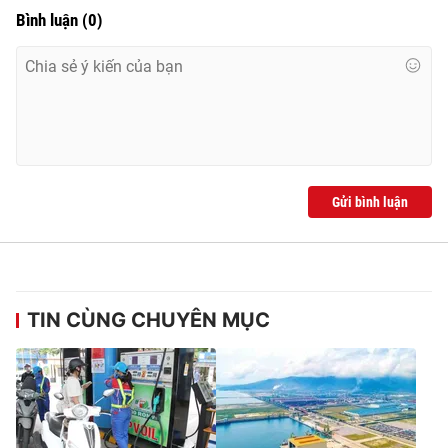
Bình luận
(
0
)
Gửi bình luận
TIN CÙNG CHUYÊN MỤC