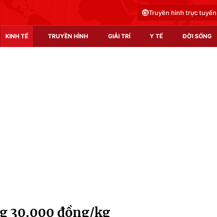
Truyền hình trực tuyến
KINH TẾ
TRUYỀN HÌNH
GIẢI TRÍ
Y TẾ
ĐỜI SỐNG
Pháp luật
Y tế
Truyền hình
Multimedia
Phim VTV
Video
Hậu trường
Shorts video
Nhân vật
Podcast
Khán giả
EMagazine
Giải sao mai
Photo
ng 30.000 đồng/kg
Infographic