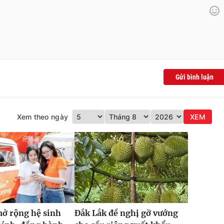
Gửi bình luận
Xem theo ngày
XEM
ở rộng hệ sinh
Đắk Lắk đề nghị gỡ vướng