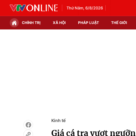
Thứ Năm, 6/8/2026
CHÍNH TRỊ
XÃ HỘI
PHÁP LUẬT
THẾ GIỚI
Chính trị
Xã hội
Thế giới
Kinh tế
Tin tức
Tài chính
Thế giới đó đây
Thị trường
Câu chuyện quốc tế
Góc doanh nghiệp
Dữ liệu và đời sống
Kinh tế
Giá cá tra vượt ngưỡ