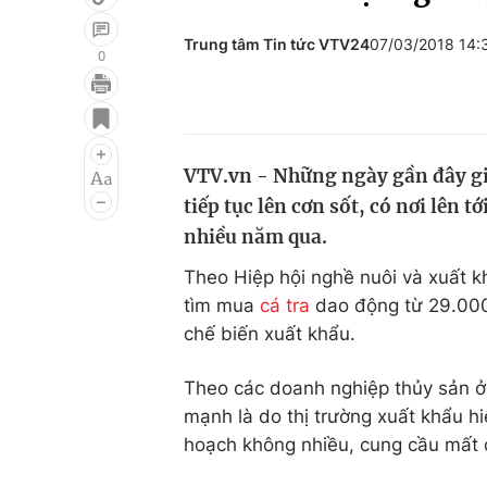
Trung tâm Tin tức VTV24
07/03/2018 14
0
Giải trí
Đời sống
Điện ảnh
Du lịch
VTV.vn - Những ngày gần đây gi
Âm nhạc
Làm đẹp
tiếp tục lên cơn sốt, có nơi lên 
Sao
Chất lượng cuộc sốn
nhiều năm qua.
Theo Hiệp hội nghề nuôi và xuất k
tìm mua
cá tra
dao động từ 29.000 
chế biến xuất khẩu.
Theo các doanh nghiệp thủy sản ở
mạnh là do thị trường xuất khẩu hiệ
hoạch không nhiều, cung cầu mất c