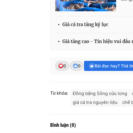
Giá cá tra tăng kỷ lục
Giá tăng cao - Tín hiệu vui đầu
0
0
Bài đọc hay? Thả t
Từ khóa:
Đồng bằng Sông cửu long
giá cá tra nguyên liệu
chế 
Bình luận
(
0
)