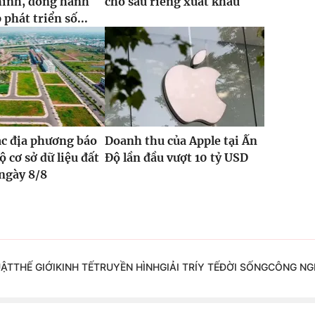
chính, đồng hành
cho sầu riêng xuất khẩu
phát triển số...
ác địa phương báo
Doanh thu của Apple tại Ấn
ộ cơ sở dữ liệu đất
Độ lần đầu vượt 10 tỷ USD
 ngày 8/8
UẬT
THẾ GIỚI
KINH TẾ
TRUYỀN HÌNH
GIẢI TRÍ
Y TẾ
ĐỜI SỐNG
CÔNG NG