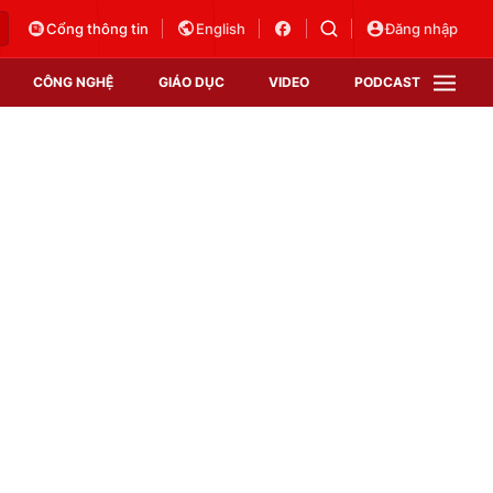
Cổng thông tin
English
Đăng nhập
CÔNG NGHỆ
GIÁO DỤC
VIDEO
PODCAST
VTV Money
VTV Thể thao
VTV Sức khoẻ
Bất động sản
Thị trường 24h
Tấm lòng Việt
Vươn mình bằng AI
VTV4
VTV8
VTV9
Lịch phát sóng
Giao lưu trực tuyến
Sự kiện