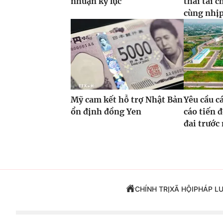
nhuận kỷ lục
thái tài 
cùng nhịp 
Mỹ cam kết hỗ trợ Nhật Bản
Yêu cầu c
ổn định đồng Yen
cáo tiến đ
đai trước
CHÍNH TRỊ
XÃ HỘI
PHÁP L