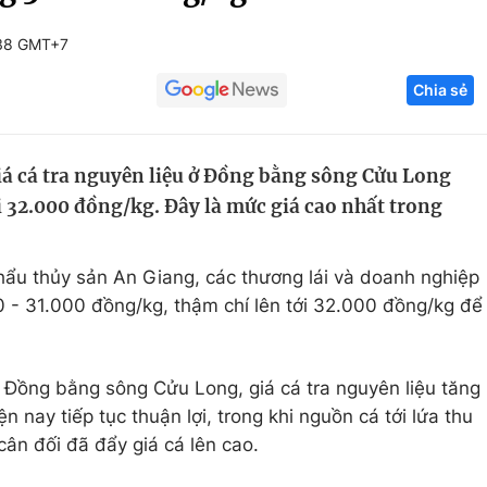
Góc ảnh
:38 GMT+7
Chia sẻ
Giáo dục
Công nghệ
Tuyển sinh
Hitech Công ng
á cá tra nguyên liệu ở Đồng bằng sông Cửu Long
Học trực tuyến
Sản phẩm
tới 32.000 đồng/kg. Đây là mức giá cao nhất trong
g
Thị trường
Tư vấn
hẩu thủy sản An Giang, các thương lái và doanh nghiệp
- 31.000 đồng/kg, thậm chí lên tới 32.000 đồng/kg để
 Đồng bằng sông Cửu Long, giá cá tra nguyên liệu tăng
n nay tiếp tục thuận lợi, trong khi nguồn cá tới lứa thu
ân đối đã đẩy giá cá lên cao.