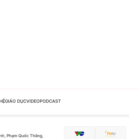
HỆ
GIÁO DỤC
VIDEO
PODCAST
nh, Phạm Quốc Thắng,