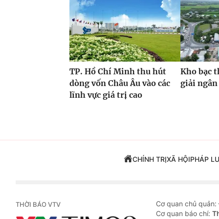
TP. Hồ Chí Minh thu hút
Kho bạc t
dòng vốn Châu Âu vào các
giải ngân
lĩnh vực giá trị cao
CHÍNH TRỊ
XÃ HỘI
PHÁP L
Cơ quan chủ quản:
THỜI BÁO VTV
Cơ quan báo chí:
T