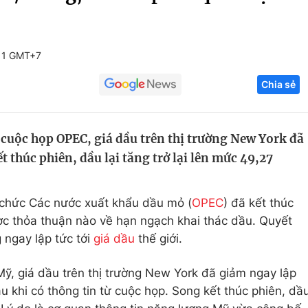
Góc ảnh
11 GMT+7
Giáo dục
Công nghệ
Chia sẻ
Tuyển sinh
Hitech Công ng
Học trực tuyến
Sản phẩm
 cuộc họp OPEC, giá dầu trên thị trường New York đã
g
Thị trường
thúc phiên, dầu lại tăng trở lại lên mức 49,27
Tư vấn
 chức Các nước xuất khẩu dầu mỏ (
OPEC
) đã kết thúc
ợc thỏa thuận nào về hạn ngạch khai thác dầu. Quyết
 ngay lập tức tới
giá dầu
thế giới.
Mỹ, giá dầu trên thị trường New York đã giảm ngay lập
 khi có thông tin từ cuộc họp. Song kết thúc phiên, dầ