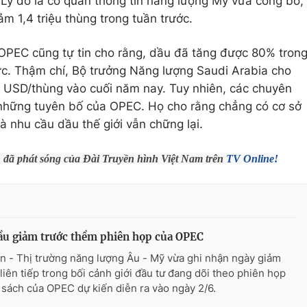
. Lý do là cơ quan thông tin năng lượng Mỹ vừa công bố,
m 1,4 triệu thùng trong tuần trước.
 OPEC cũng tự tin cho rằng, dầu đã tăng được 80% tron
cực. Thậm chí, Bộ trưởng Năng lượng Saudi Arabia cho
 USD/thùng vào cuối năm nay. Tuy nhiên, các chuyên
o những tuyên bố của OPEC. Họ cho rằng chẳng có cơ sở
à nhu cầu dầu thế giới vẫn chững lại.
h đã phát sóng của Đài Truyền hình Việt Nam trên
TV Online!
ầu giảm trước thềm phiên họp của OPEC
n - Thị trường năng lượng Âu - Mỹ vừa ghi nhận ngày giảm
 liên tiếp trong bối cảnh giới đầu tư đang dõi theo phiên họp
 sách của OPEC dự kiến diễn ra vào ngày 2/6.