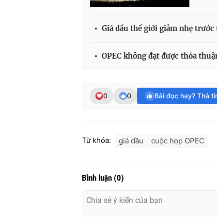
Giá dầu thế giới giảm nhẹ trư
OPEC không đạt được thỏa thuận
0
0
Bài đọc hay? Thả t
Từ khóa:
giá dầu
cuộc họp OPEC
Bình luận
(
0
)