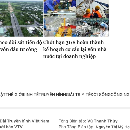
heo dõi sát tiến độ
Chốt hạn 31/8 hoàn thành
 vốn đầu tư công
kế hoạch cơ cấu lại vốn nhà
nước tại doanh nghiệp
UẬT
THẾ GIỚI
KINH TẾ
TRUYỀN HÌNH
GIẢI TRÍ
Y TẾ
ĐỜI SỐNG
CÔNG NG
Đài Truyền hình Việt Nam
Tổng Biên tập:
Vũ Thanh Thủy
hời báo VTV
Phó Tổng Biên tập:
Nguyễn Thị Mỹ Hạ