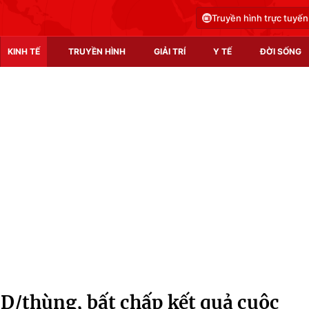
Truyền hình trực tuyến
KINH TẾ
TRUYỀN HÌNH
GIẢI TRÍ
Y TẾ
ĐỜI SỐNG
Pháp luật
Y tế
Truyền hình
Multimedia
Phim VTV
Video
Hậu trường
Shorts video
Nhân vật
Podcast
Khán giả
EMagazine
Giải sao mai
Photo
SD/thùng, bất chấp kết quả cuộc
Infographic