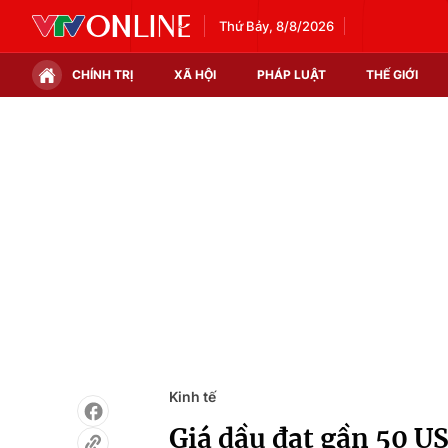
Thứ Bảy, 8/8/2026
CHÍNH TRỊ
XÃ HỘI
PHÁP LUẬT
THẾ GIỚI
Chính trị
Xã hội
Thế giới
Kinh tế
Tin tức
Tài chính
Thế giới đó đây
Thị trường
Câu chuyện quốc tế
Góc doanh nghiệp
Dữ liệu và đời sống
Kinh tế
Giá dầu đạt gần 50 U