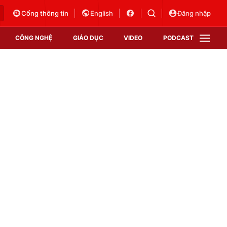
Cổng thông tin
English
Đăng nhập
CÔNG NGHỆ
GIÁO DỤC
VIDEO
PODCAST
VTV Money
VTV Thể thao
VTV Sức khoẻ
Bất động sản
Thị trường 24h
Tấm lòng Việt
Vươn mình bằng AI
VTV4
VTV8
VTV9
Lịch phát sóng
Giao lưu trực tuyến
Sự kiện