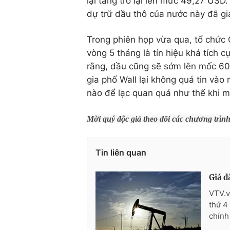
lại tăng trở lại lên mức 49,27 USD
dự trữ dầu thô của nước này đã giả
Trong phiên họp vừa qua, tổ chức
vòng 5 tháng là tín hiệu khá tích 
rằng, dầu cũng sẽ sớm lên mốc 60
gia phố Wall lại không quá tin và
nào để lạc quan quá như thế khi m
Mời quý độc giả theo dõi các chương trìn
Tin liên quan
Giá d
VTV.v
thứ 4
chính