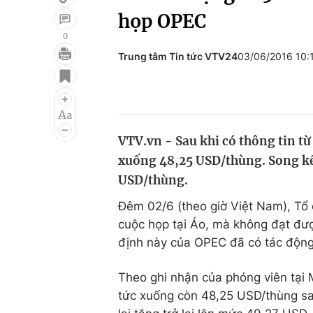
họp OPEC
0
Trung tâm Tin tức VTV24
03/06/2016 10:
Giải trí
Đời sống
Điện ảnh
Du lịch
Âm nhạc
Làm đẹp
VTV.vn - Sau khi có thông tin từ
Sao
Chất lượng cuộc sốn
xuống 48,25 USD/thùng. Song kết 
USD/thùng.
Đêm 02/6 (theo giờ Việt Nam), Tổ
cuộc họp tại Áo, mà không đạt đư
định này của OPEC đã có tác động
Theo ghi nhận của phóng viên tại 
tức xuống còn 48,25 USD/thùng sau