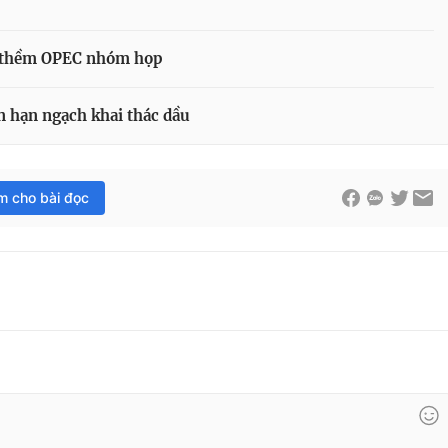
ớc thềm OPEC nhóm họp
 hạn ngạch khai thác dầu
im cho bài đọc