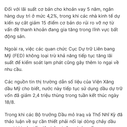
Photo
Đối với lãi suất cơ bản cho khoản vay 5 năm, ngân
Infographic
hàng duy trì ở mức 4,2%, trong khi các nhà kinh tế dự
kiến sự cắt giảm 15 điểm cơ bản do rủi ro vỡ nợ từ
Video
Shorts video
vấn đề thanh khoản đang gia tăng trong lĩnh vực bất
động sản.
VTV Money
VTV Thể thao
Ngoài ra, việc các quan chức Cục Dự trữ Liên bang
Mỹ (FED) không loại trừ khả năng tiếp tục tăng lãi
VTV Sức khoẻ
Bất động sản
suất để kiểm soát lạm phát cũng gây thêm lo ngại về
nhu cầu.
Thị trường 24h
Tấm lòng Việt
Các nguồn tin thị trường dẫn số liệu của Viện Xăng
dầu Mỹ cho biết, nước này tiếp tục sử dụng dầu dự trữ
VTV4
Vươn mình bằng AI
vốn đã giảm 2,4 triệu thùng trong tuần kết thúc ngày
18/8.
VTV9
VTV8
Trong khi các Bộ trưởng Dầu mỏ Iraq và Thổ Nhĩ Kỳ đã
thảo luận về sự cần thiết phải nối lại dòng chảy dầu
Liên hệ tòa soạn
English