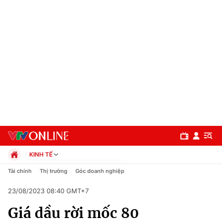
KINH TẾ
Chính trị
Tài chính
Thị trường
Góc doanh nghiệp
Xã hội
23/08/2023 08:40 GMT+7
Pháp luật
Chuyên mục
Kinh tế
Giá dầu rời mốc 80
Thể thao