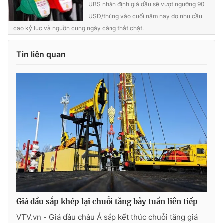
UBS nhận định giá dầu sẽ vượt ngưỡng 90
Ðiện thoại Thời báo VTV:
024.66 897 897
USD/thùng vào cuối năm nay do nhu cầu
Email:
toasoan@vtv.vn
cao kỷ lục và nguồn cung ngày càng thắt chặt.
Liên hệ quảng cáo:
024-7300.7108
Tin liên quan
® Cấm sao chép dưới mọi hình thức nếu không có sự chấp
thuận bằng văn bản. Ghi rõ nguồn VTV.vn khi phát hành lại
thông tin từ website này.
Giá dầu sắp khép lại chuỗi tăng bảy tuần liên tiếp
VTV.vn - Giá dầu châu Á sắp kết thúc chuỗi tăng giá