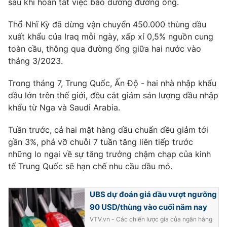
sau khi hoàn tất việc bảo dưỡng đường ống.
Thổ Nhĩ Kỳ đã dừng vận chuyển 450.000 thùng dầu
xuất khẩu của Iraq mỗi ngày, xấp xỉ 0,5% nguồn cung
toàn cầu, thông qua đường ống giữa hai nước vào
THỜI BÁO VTV
tháng 3/2023.
Trong tháng 7, Trung Quốc, Ấn Độ - hai nhà nhập khẩu
dầu lớn trên thế giới, đều cắt giảm sản lượng dầu nhập
Theo dõi báo trên
khẩu từ Nga và Saudi Arabia.
Cơ quan chủ quản:
Đài Truyền hình Việt Nam
Tuần trước, cả hai mặt hàng dầu chuẩn đều giảm tới
Cơ quan báo chí:
gần 3%, phá vỡ chuỗi 7 tuần tăng liên tiếp trước
Thời báo VTV
những lo ngại về sự tăng trưởng chậm chạp của kinh
Giấy phép hoạt động báo in và báo điện tử số 483/GP-BTTTT
cấp ngày 29/12/2023
tế Trung Quốc sẽ hạn chế nhu cầu dầu mỏ.
Tổng Biên tập:
Vũ Thanh Thủy
Phó Tổng Biên tập:
UBS dự đoán giá dầu vượt ngưỡng
Nguyễn Thị Mỹ Hạnh, Phạm Quốc Thắng,
Nguyễn Trọng Ninh
90 USD/thùng vào cuối năm nay
Tổng đài VTV:
024.38 355 931 - 024.38 355 932
VTV.vn - Các chiến lược gia của ngân hàng