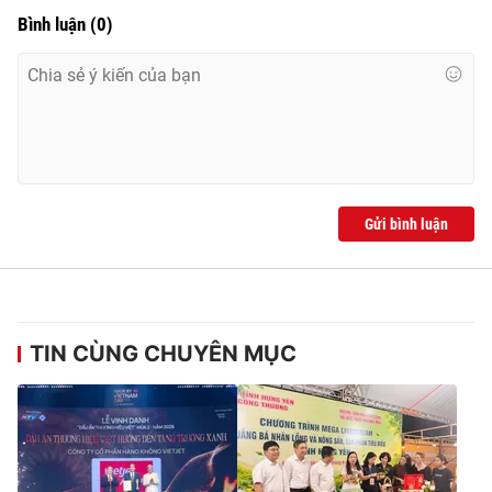
Bình luận
(
0
)
Gửi bình luận
TIN CÙNG CHUYÊN MỤC