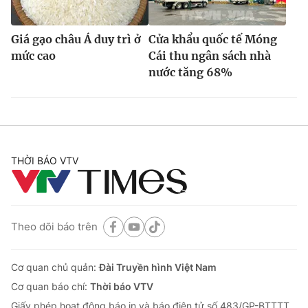
Giá gạo châu Á duy trì ở
Cửa khẩu quốc tế Móng
mức cao
Cái thu ngân sách nhà
nước tăng 68%
THỜI BÁO VTV
Theo dõi báo trên
Cơ quan chủ quản:
Đài Truyền hình Việt Nam
Cơ quan báo chí:
Thời báo VTV
Giấy phép hoạt động báo in và báo điện tử số 483/GP-BTTTT