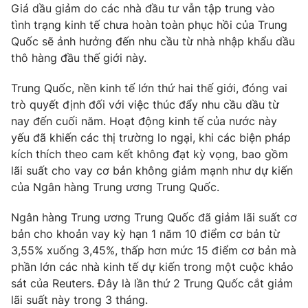
Phim VTV
Giá dầu giảm do các nhà đầu tư vẫn tập trung vào
Giải trí
tình trạng kinh tế chưa hoàn toàn phục hồi của Trung
Hậu trường
Quốc sẽ ảnh hưởng đến nhu cầu từ nhà nhập khẩu dầu
Điện ảnh
Đời sống
thô hàng đầu thế giới này.
Nhân vật
Âm nhạc
Du lịch
Khán giả
Trung Quốc, nền kinh tế lớn thứ hai thế giới, đóng vai
Giáo dục
Sao
trò quyết định đối với việc thúc đẩy nhu cầu dầu từ
Làm đẹp
Giải sao mai
nay đến cuối năm. Hoạt động kinh tế của nước này
Tuyển sinh
Công nghệ
yếu đã khiến các thị trường lo ngại, khi các biện pháp
Chất lượng cuộc sống
Học trực tuyến
kích thích theo cam kết không đạt kỳ vọng, bao gồm
Hitech Công nghệ tương lai
lãi suất cho vay cơ bản không giảm mạnh như dự kiến
Giao lưu trực tuyến
của Ngân hàng Trung ương Trung Quốc.
Sản phẩm
Lịch phát sóng
Ngân hàng Trung ương Trung Quốc đã giảm lãi suất cơ
Thị trường
bản cho khoản vay kỳ hạn 1 năm 10 điểm cơ bản từ
Tư vấn
3,55% xuống 3,45%, thấp hơn mức 15 điểm cơ bản mà
Chuyên mục khác
phần lớn các nhà kinh tế dự kiến trong một cuộc khảo
sát của Reuters. Đây là lần thứ 2 Trung Quốc cắt giảm
Emagazine
Podcast
lãi suất này trong 3 tháng.