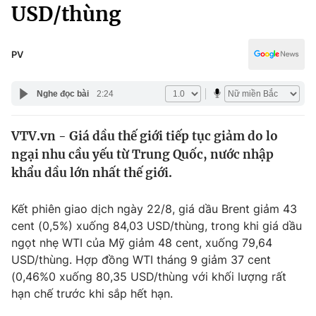
Chính trị
USD/thùng
Truyền hình
Văn hóa - Giải trí
Xã hội
Y tế
PV
Đời sống
Pháp luật
Công nghệ
Nghe đọc bài
2:24
Giáo dục
Y tế
VTV.vn - Giá dầu thế giới tiếp tục giảm do lo
ngại nhu cầu yếu từ Trung Quốc, nước nhập
Thế giới
khẩu dầu lớn nhất thế giới.
Tin tức
Kinh tế
Kết phiên giao dịch ngày 22/8, giá dầu Brent giảm 43
Thế giới đó đây
cent (0,5%) xuống 84,03 USD/thùng, trong khi giá dầu
Tài chính
ngọt nhẹ WTI của Mỹ giảm 48 cent, xuống 79,64
Dữ liệu và đời sống
Câu chuyện quốc tế
USD/thùng. Hợp đồng WTI tháng 9 giảm 37 cent
Thị trường
(0,46%0 xuống 80,35 USD/thùng với khối lượng rất
Truyền hình
hạn chế trước khi sắp hết hạn.
Góc doanh nghiệp