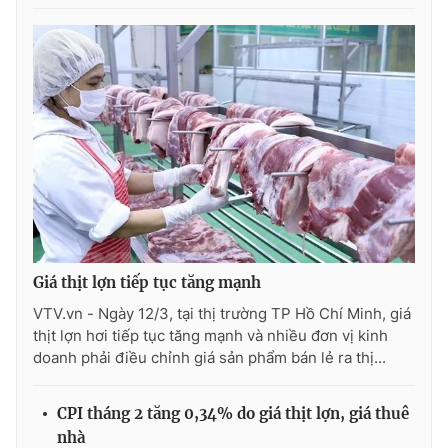
Ðiện thoại Thời báo VTV:
024.66 897 897
Email:
toasoan@vtv.vn
Liên hệ quảng cáo:
024-7300.7108
Giá thịt lợn tiếp tục tăng mạnh
VTV.vn - Ngày 12/3, tại thị trường TP Hồ Chí Minh, giá
thịt lợn hơi tiếp tục tăng mạnh và nhiều đơn vị kinh
® Cấm sao chép dưới mọi hình thức nếu không có sự chấp
doanh phải điều chỉnh giá sản phẩm bán lẻ ra thị...
thuận bằng văn bản. Ghi rõ nguồn VTV.vn khi phát hành lại
thông tin từ website này.
CPI tháng 2 tăng 0,34% do giá thịt lợn, giá thuê
nhà