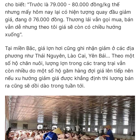
Phim VTV
cho biết: "Trước là 79.000 - 80.000 đồng/kg thế
Giải trí
nhưng mấy hôm nay lại có hiện tượng quay đầu giảm
Hậu trường
giá, đang ở 76.000 đồng. Thương lái vẫn gọi mua, bán
Điện ảnh
Đời sống
Nhân vật
vẫn dễ nhưng theo tôi giá sẽ còn có chiều hướng
Âm nhạc
xuống".
Du lịch
Khán giả
Giáo dục
Sao
Tại miền Bắc, giá lợn hơi cũng ghi nhận giảm ở các địa
Làm đẹp
Giải sao mai
phương như Thái Nguyên, Lào Cai, Yên Bái… Theo một
Tuyển sinh
Công nghệ
Chất lượng cuộc sống
số hộ chăn nuôi, lượng lợn trong các trang trại vẫn
Học trực tuyến
còn nhiều do một số hộ găm hàng đợi giá lên tiếp nên
Hitech Công nghệ tương lai
nếu xu hướng giảm giá được khẳng định thì lượng bán
Giao lưu trực tuyến
ra cũng sẽ dồi dào trong tuần tới.
Sản phẩm
Lịch phát sóng
Thị trường
Tư vấn
Chuyên mục khác
Emagazine
Podcast