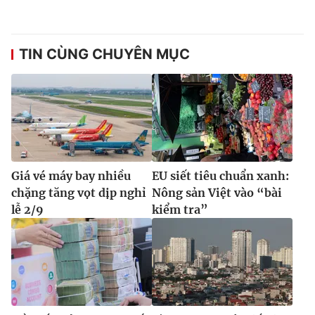
TIN CÙNG CHUYÊN MỤC
Giá vé máy bay nhiều
EU siết tiêu chuẩn xanh:
chặng tăng vọt dịp nghỉ
Nông sản Việt vào “bài
lễ 2/9
kiểm tra”