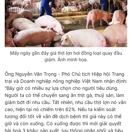
Photo
Infographic
Video
Shorts video
VTV Money
VTV Thể thao
Mấy ngày gần đây giá thịt lợn hơi đồng loạt quay đầu
giảm. Ảnh minh họa.
VTV Sức khoẻ
Bất động sản
Ông Nguyễn Văn Trọng - Phó Chủ tịch Hiệp hội Trang
Thị trường 24h
Tấm lòng Việt
trại và Doanh nghiệp nông nghiệp Việt Nam nhận định:
"Bây giờ có nhiều sự lựa chọn cho người tiêu dùng.
VTV4
Vươn mình bằng AI
Người ta có thể chuyển sang ăn thịt gà, thuỷ sản, làm
giảm bớt đi nhu cầu. Tất nhiên, nhu cầu thịt lợn nó vẫn
cao, hiện tại nó chiếm trên 62%. Nếu ta kiểm soát
VTV9
VTV8
tương đối tốt về vấn đề dịch bệnh thì giá này có thể
giữ và còn xuống. Có xuống được thì mới giải quyết
Liên hệ tòa soạn
English
hài hoà 3 khâu: sản xuất, lưu thông phân phối và tiêu