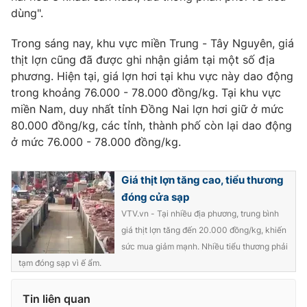
dùng".
Trong sáng nay, khu vực miền Trung - Tây Nguyên, giá
thịt lợn cũng đã được ghi nhận giảm tại một số địa
THỜI BÁO VTV
phương. Hiện tại, giá lợn hơi tại khu vực này dao động
trong khoảng 76.000 - 78.000 đồng/kg. Tại khu vực
miền Nam, duy nhất tỉnh Đồng Nai lợn hơi giữ ở mức
80.000 đồng/kg, các tỉnh, thành phố còn lại dao động
Theo dõi báo trên
ở mức 76.000 - 78.000 đồng/kg.
Cơ quan chủ quản:
Đài Truyền hình Việt Nam
Giá thịt lợn tăng cao, tiểu thương
Cơ quan báo chí:
Thời báo VTV
đóng cửa sạp
Giấy phép hoạt động báo in và báo điện tử số 483/GP-BTTTT
VTV.vn - Tại nhiều địa phương, trung bình
cấp ngày 29/12/2023
giá thịt lợn tăng đến 20.000 đồng/kg, khiến
Tổng Biên tập:
Vũ Thanh Thủy
sức mua giảm mạnh. Nhiều tiểu thương phải
Phó Tổng Biên tập:
Nguyễn Thị Mỹ Hạnh, Phạm Quốc Thắng,
tạm đóng sạp vì ế ẩm.
Nguyễn Trọng Ninh
Tổng đài VTV:
024.38 355 931 - 024.38 355 932
Tin liên quan