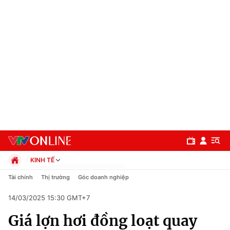
KINH TẾ
Chính trị
Tài chính
Thị trường
Góc doanh nghiệp
Xã hội
14/03/2025 15:30 GMT+7
Pháp luật
Chuyên mục
Kinh tế
Giá lợn hơi đồng loạt quay
Thể thao