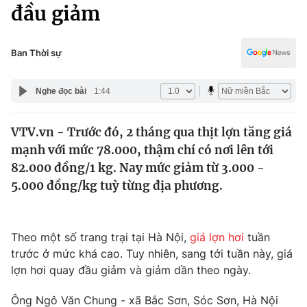
Chính trị
đầu giảm
Truyền hình
Văn hóa - Giải trí
Xã hội
Y tế
Ban Thời sự
Đời sống
Pháp luật
Công nghệ
Nghe đọc bài
1:44
Giáo dục
Y tế
VTV.vn - Trước đó, 2 tháng qua thịt lợn tăng giá
mạnh với mức 78.000, thậm chí có nơi lên tới
Thế giới
82.000 đồng/1 kg. Nay mức giảm từ 3.000 -
5.000 đồng/kg tuỳ từng địa phương.
Tin tức
Kinh tế
Thế giới đó đây
Tài chính
Theo một số trang trại tại Hà Nội,
giá lợn hơi
tuần
Dữ liệu và đời sống
Câu chuyện quốc tế
trước ở mức khá cao. Tuy nhiên, sang tới tuần này, giá
Thị trường
lợn hơi quay đầu giảm và giảm dần theo ngày.
Truyền hình
Góc doanh nghiệp
Ông Ngô Văn Chung - xã Bắc Sơn, Sóc Sơn, Hà Nội