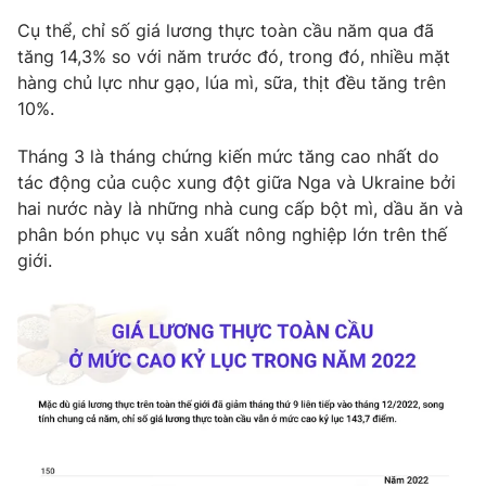
Phim VTV
Giải trí
Cụ thể, chỉ số giá lương thực toàn cầu năm qua đã
Hậu trường
tăng 14,3% so với năm trước đó, trong đó, nhiều mặt
Điện ảnh
hàng chủ lực như gạo, lúa mì, sữa, thịt đều tăng trên
Đời sống
Nhân vật
10%.
Âm nhạc
Du lịch
Khán giả
Giáo dục
Sao
Tháng 3 là tháng chứng kiến mức tăng cao nhất do
Làm đẹp
Giải sao mai
tác động của cuộc xung đột giữa Nga và Ukraine bởi
Tuyển sinh
hai nước này là những nhà cung cấp bột mì, dầu ăn và
Công nghệ
Chất lượng cuộc sống
phân bón phục vụ sản xuất nông nghiệp lớn trên thế
Học trực tuyến
Hitech Công nghệ tương lai
giới.
Giao lưu trực tuyến
Sản phẩm
Lịch phát sóng
Thị trường
Tư vấn
Chuyên mục khác
Emagazine
Podcast