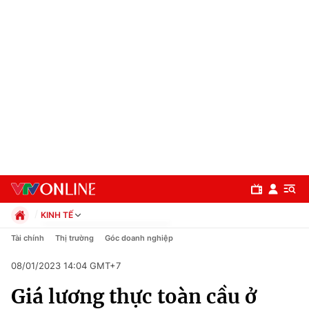
KINH TẾ
Chính trị
Tài chính
Thị trường
Góc doanh nghiệp
Xã hội
08/01/2023 14:04 GMT+7
Pháp luật
Chuyên mục
Kinh tế
Giá lương thực toàn cầu ở
Thể thao