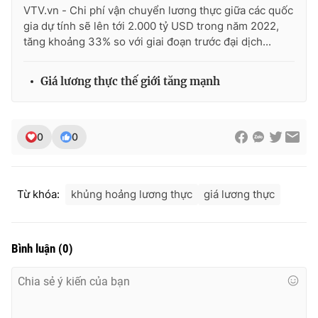
Ðiện thoại Thời báo VTV:
024.66 897 897
VTV.vn - Chi phí vận chuyển lương thực giữa các quốc
gia dự tính sẽ lên tới 2.000 tỷ USD trong năm 2022,
Email:
toasoan@vtv.vn
tăng khoảng 33% so với giai đoạn trước đại dịch...
Liên hệ quảng cáo:
024-7300.7108
Giá lương thực thế giới tăng mạnh
0
0
Từ khóa:
khủng hoảng lương thực
giá lương thực
Bình luận
(
0
)
® Cấm sao chép dưới mọi hình thức nếu không có sự chấp
thuận bằng văn bản. Ghi rõ nguồn VTV.vn khi phát hành lại
thông tin từ website này.