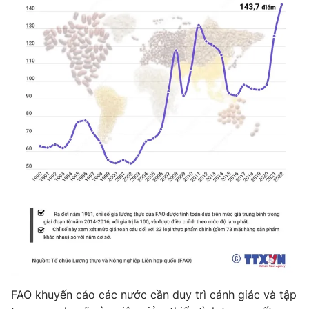
Photo
Infographic
Video
Shorts video
VTV Money
VTV Thể thao
VTV Sức khoẻ
Bất động sản
Thị trường 24h
Tấm lòng Việt
VTV4
Vươn mình bằng AI
VTV9
VTV8
FAO khuyến cáo các nước cần duy trì cảnh giác và tập
Liên hệ tòa soạn
English