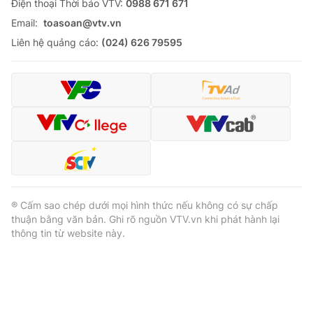
Ðiện thoại Thời báo VTV:
0988 671 671
Email:
toasoan@vtv.vn
Liên hệ quảng cáo:
(024) 626 79595
® Cấm sao chép dưới mọi hình thức nếu không có sự chấp
thuận bằng văn bản. Ghi rõ nguồn VTV.vn khi phát hành lại
thông tin từ website này.