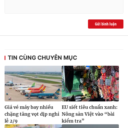
Gửi bình luận
TIN CÙNG CHUYÊN MỤC
Giá vé máy bay nhiều
EU siết tiêu chuẩn xanh:
chặng tăng vọt dịp nghỉ
Nông sản Việt vào “bài
lễ 2/9
kiểm tra”