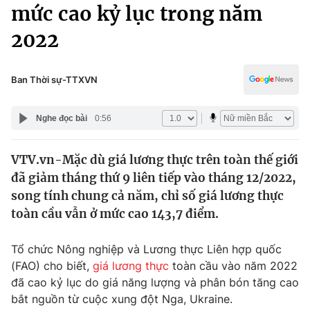
Chính trị
mức cao kỷ lục trong năm
Truyền hình
2022
Văn hóa - Giải trí
Xã hội
Y tế
Đời sống
Ban Thời sự-TTXVN
Pháp luật
Công nghệ
Giáo dục
Nghe đọc bài
0:56
Y tế
VTV.vn-Mặc dù giá lương thực trên toàn thế giới
Thế giới
đã giảm tháng thứ 9 liên tiếp vào tháng 12/2022,
Tin tức
song tính chung cả năm, chỉ số giá lương thực
Kinh tế
toàn cầu vẫn ở mức cao 143,7 điểm.
Thế giới đó đây
Tài chính
Dữ liệu và đời sống
Câu chuyện quốc tế
Tổ chức Nông nghiệp và Lương thực Liên hợp quốc
Thị trường
(FAO) cho biết,
giá lương thực
toàn cầu vào năm 2022
đã cao kỷ lục do giá năng lượng và phân bón tăng cao
Truyền hình
Góc doanh nghiệp
bắt nguồn từ cuộc xung đột Nga, Ukraine.