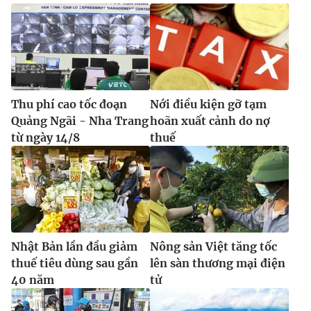
Ðiện thoại Thời báo VTV:
024.66 897 897
Email:
toasoan@vtv.vn
Liên hệ quảng cáo:
024-7300.7108
Thu phí cao tốc đoạn
Nới điều kiện gỡ tạm
Quảng Ngãi - Nha Trang
hoãn xuất cảnh do nợ
từ ngày 14/8
thuế
® Cấm sao chép dưới mọi hình thức nếu không có sự chấp
Nhật Bản lần đầu giảm
Nông sản Việt tăng tốc
thuận bằng văn bản. Ghi rõ nguồn VTV.vn khi phát hành lại
thuế tiêu dùng sau gần
lên sàn thương mại điện
thông tin từ website này.
40 năm
tử