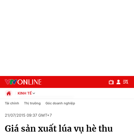
KINH TẾ
Chính trị
Tài chính
Thị trường
Góc doanh nghiệp
Xã hội
21/07/2015 09:37 GMT+7
Pháp luật
Chuyên mục
Kinh tế
Giá sản xuất lúa vụ hè thu
Thể thao