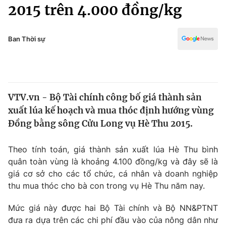
Chính trị
2015 trên 4.000 đồng/kg
Truyền hình
Văn hóa - Giải trí
Xã hội
Y tế
Ban Thời sự
Đời sống
Pháp luật
Công nghệ
Giáo dục
Y tế
VTV.vn - Bộ Tài chính công bố giá thành sản
xuất lúa kế hoạch và mua thóc định hướng vùng
Thế giới
Đồng bằng sông Cửu Long vụ Hè Thu 2015.
Tin tức
Kinh tế
Theo tính toán, giá thành sản xuất lúa Hè Thu bình
Thế giới đó đây
quân toàn vùng là khoảng 4.100 đồng/kg và đây sẽ là
Tài chính
giá cơ sở cho các tổ chức, cá nhân và doanh nghiệp
Dữ liệu và đời sống
Câu chuyện quốc tế
thu mua thóc cho bà con trong vụ Hè Thu năm nay.
Thị trường
Truyền hình
Mức giá này được hai Bộ Tài chính và Bộ NN&PTNT
Góc doanh nghiệp
đưa ra dựa trên các chi phí đầu vào của nông dân như