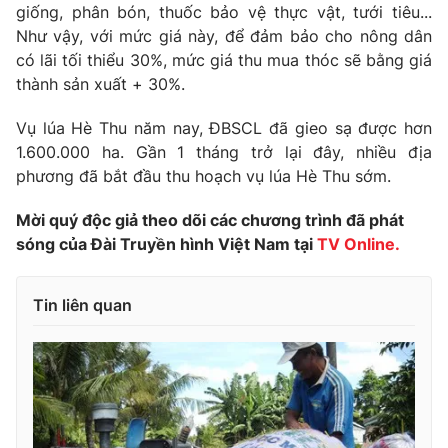
Phim VTV
giống, phân bón, thuốc bảo vệ thực vật, tưới tiêu...
Giải trí
Như vậy, với mức giá này, để đảm bảo cho nông dân
Hậu trường
có lãi tối thiểu 30%, mức giá thu mua thóc sẽ bằng giá
Điện ảnh
Đời sống
thành sản xuất + 30%.
Nhân vật
Âm nhạc
Du lịch
Khán giả
Vụ lúa Hè Thu năm nay, ĐBSCL đã gieo sạ được hơn
Giáo dục
Sao
1.600.000 ha. Gần 1 tháng trở lại đây, nhiều địa
Làm đẹp
Giải sao mai
phương đã bắt đầu thu hoạch vụ lúa Hè Thu sớm.
Tuyển sinh
Công nghệ
Chất lượng cuộc sống
Học trực tuyến
Mời quý độc giả theo dõi các chương trình đã phát
Hitech Công nghệ tương lai
sóng của Đài Truyền hình Việt Nam tại
TV Online.
Giao lưu trực tuyến
Sản phẩm
Tin liên quan
Lịch phát sóng
Thị trường
Tư vấn
Chuyên mục khác
Emagazine
Podcast