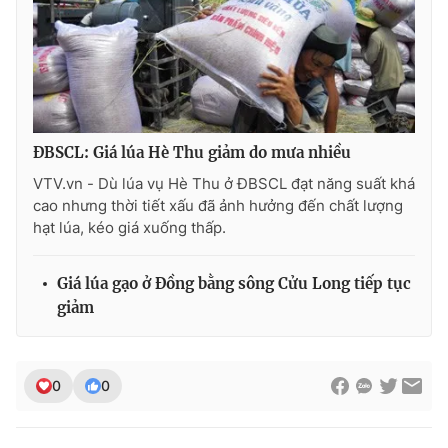
Photo
Infographic
Video
Shorts video
VTV Money
VTV Thể thao
ĐBSCL: Giá lúa Hè Thu giảm do mưa nhiều
VTV.vn - Dù lúa vụ Hè Thu ở ĐBSCL đạt năng suất khá
cao nhưng thời tiết xấu đã ảnh hưởng đến chất lượng
VTV Sức khoẻ
Bất động sản
hạt lúa, kéo giá xuống thấp.
Thị trường 24h
Tấm lòng Việt
Giá lúa gạo ở Đồng bằng sông Cửu Long tiếp tục
giảm
VTV4
Vươn mình bằng AI
VTV9
VTV8
0
0
Liên hệ tòa soạn
English