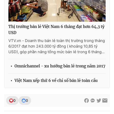
THỜI BÁO VTV
Thị trường bán lẻ Việt Nam 6 tháng đạt hơn 64,3 tỷ
USD
VTV.vn - Doanh thu bán lẻ toàn thị trường trong tháng
6/2017 đạt hơn 243.000 tỷ đồng ( khoảng 10,85 tỷ
Theo dõi báo trên
USD), góp phần nâng tổng mức bán lẻ trong 6 tháng...
Cơ quan chủ quản:
Đài Truyền hình Việt Nam
Omnichannel - xu hướng bán lẻ trong năm 2017
Cơ quan báo chí:
Thời báo VTV
Giấy phép hoạt động báo in và báo điện tử số 483/GP-BTTTT
Việt Nam xếp thứ 6 về chỉ số bán lẻ toàn cầu
cấp ngày 29/12/2023
Tổng Biên tập:
Vũ Thanh Thủy
Phó Tổng Biên tập:
Nguyễn Thị Mỹ Hạnh, Phạm Quốc Thắng,
0
0
Nguyễn Trọng Ninh
Tổng đài VTV:
024.38 355 931 - 024.38 355 932