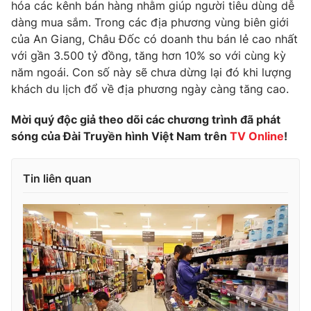
hóa các kênh bán hàng nhằm giúp người tiêu dùng dễ
Photo
dàng mua sắm. Trong các địa phương vùng biên giới
Infographic
của An Giang, Châu Đốc có doanh thu bán lẻ cao nhất
với gần 3.500 tỷ đồng, tăng hơn 10% so với cùng kỳ
Video
Shorts video
năm ngoái. Con số này sẽ chưa dừng lại đó khi lượng
khách du lịch đổ về địa phương ngày càng tăng cao.
VTV Money
VTV Thể thao
Mời quý độc giả theo dõi các chương trình đã phát
sóng của Đài Truyền hình Việt Nam trên
TV Online
!
VTV Sức khoẻ
Bất động sản
Tin liên quan
Thị trường 24h
Tấm lòng Việt
VTV4
Vươn mình bằng AI
VTV9
VTV8
Liên hệ tòa soạn
English