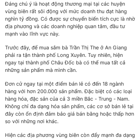
Phim VTV
Đáng chú ý là hoạt động thương mại tại các huyện
Giải trí
vùng biên rất sôi động với mức doanh thu đạt hàng
Hậu trường
nghìn tỷ đồng. Có được sự chuyển biến tích cực là nhờ
Điện ảnh
Đời sống
địa phương và các doanh nghiệp quan tâm, đầu tư
Nhân vật
Âm nhạc
mạnh vào lĩnh vực này.
Du lịch
Khán giả
Giáo dục
Sao
Trước đây, để mua sắm bà Trần Thị The ở An Giang
Làm đẹp
Giải sao mai
phải ra tận thành phố Long Xuyên. Tuy nhiên, hiện
Tuyển sinh
Công nghệ
ngay tại thành phố Châu Đốc bà có thể mua tất cả
Chất lượng cuộc sống
Học trực tuyến
những sản phẩm mà mình cần.
Hitech Công nghệ tương lai
Giao lưu trực tuyến
Đơn cử ngay tại một điểm bán lẻ có đến 18 ngành
Sản phẩm
hàng với hơn 200.000 sản phẩm. Đặc biệt có các loại
Lịch phát sóng
hàng hóa, đặc sản của cả 3 miền Bắc - Trung - Nam.
Thị trường
Không chỉ đa dạng hóa sản phẩm, các cơ sở bán lẻ tại
Tư vấn
đây còn ổn định đảm bảo giá bán bằng hoặc thấp hơn
Chuyên mục khác
so với những nơi khác.
Emagazine
Podcast
Hiện các địa phương vùng biên còn đẩy mạnh đa dạng