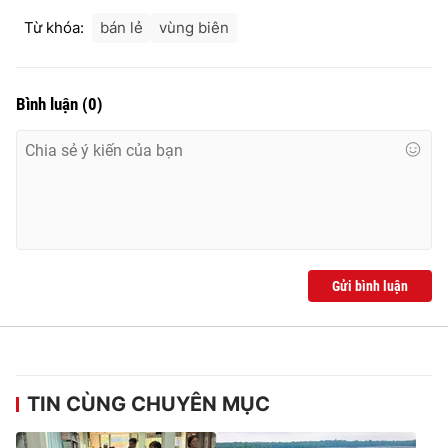
Ðiện thoại Thời báo VTV:
024.66 897 897
Từ khóa:
bán lẻ
vùng biên
Email:
toasoan@vtv.vn
Liên hệ quảng cáo:
024-7300.7108
Bình luận
(
0
)
Gửi bình luận
® Cấm sao chép dưới mọi hình thức nếu không có sự chấp
thuận bằng văn bản. Ghi rõ nguồn VTV.vn khi phát hành lại
thông tin từ website này.
TIN CÙNG CHUYÊN MỤC