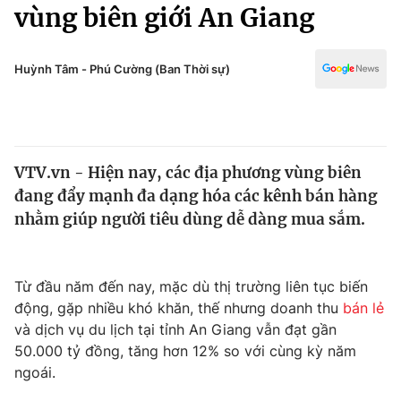
Chính trị
vùng biên giới An Giang
Truyền hình
Văn hóa - Giải trí
Xã hội
Y tế
Huỳnh Tâm - Phú Cường (Ban Thời sự)
Đời sống
Pháp luật
Công nghệ
Giáo dục
Y tế
VTV.vn - Hiện nay, các địa phương vùng biên
đang đẩy mạnh đa dạng hóa các kênh bán hàng
Thế giới
nhằm giúp người tiêu dùng dễ dàng mua sắm.
Tin tức
Kinh tế
Thế giới đó đây
Từ đầu năm đến nay, mặc dù thị trường liên tục biến
Tài chính
động, gặp nhiều khó khăn, thế nhưng doanh thu
bán lẻ
Dữ liệu và đời sống
Câu chuyện quốc tế
và dịch vụ du lịch tại tỉnh An Giang vẫn đạt gần
Thị trường
50.000 tỷ đồng, tăng hơn 12% so với cùng kỳ năm
Truyền hình
ngoái.
Góc doanh nghiệp