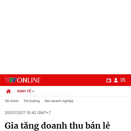
KINH TẾ
Chính trị
Tài chính
Thị trường
Góc doanh nghiệp
Xã hội
20/07/2017 15:42 GMT+7
Pháp luật
Chuyên mục
Kinh tế
Gia tăng doanh thu bán lẻ
Thể thao