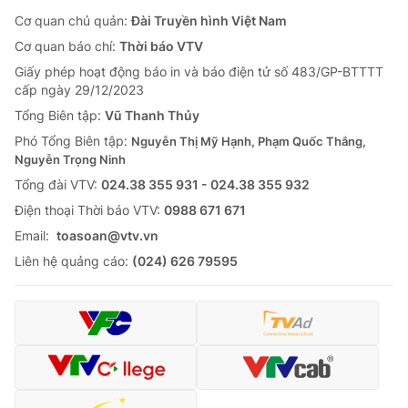
Cơ quan chủ quản:
Đài Truyền hình Việt Nam
Cơ quan báo chí:
Thời báo VTV
Giấy phép hoạt động báo in và báo điện tử số 483/GP-BTTTT
cấp ngày 29/12/2023
Tổng Biên tập:
Vũ Thanh Thủy
Phó Tổng Biên tập:
Nguyễn Thị Mỹ Hạnh, Phạm Quốc Thắng,
Nguyễn Trọng Ninh
Tổng đài VTV:
024.38 355 931 - 024.38 355 932
Ðiện thoại Thời báo VTV:
0988 671 671
Email:
toasoan@vtv.vn
Liên hệ quảng cáo:
(024) 626 79595