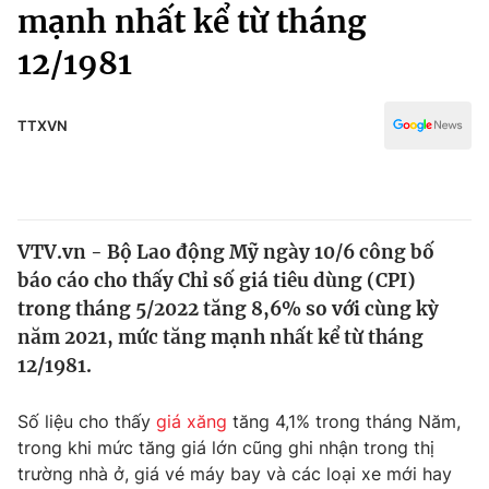
Chính trị
mạnh nhất kể từ tháng
Truyền hình
12/1981
Văn hóa - Giải trí
Xã hội
Y tế
Đời sống
TTXVN
Pháp luật
Công nghệ
Giáo dục
Y tế
VTV.vn - Bộ Lao động Mỹ ngày 10/6 công bố
Thế giới
báo cáo cho thấy Chỉ số giá tiêu dùng (CPI)
Tin tức
trong tháng 5/2022 tăng 8,6% so với cùng kỳ
Kinh tế
năm 2021, mức tăng mạnh nhất kể từ tháng
Thế giới đó đây
12/1981.
Tài chính
Dữ liệu và đời sống
Câu chuyện quốc tế
Thị trường
Số liệu cho thấy
giá xăng
tăng 4,1% trong tháng Năm,
trong khi mức tăng giá lớn cũng ghi nhận trong thị
Truyền hình
Góc doanh nghiệp
trường nhà ở, giá vé máy bay và các loại xe mới hay