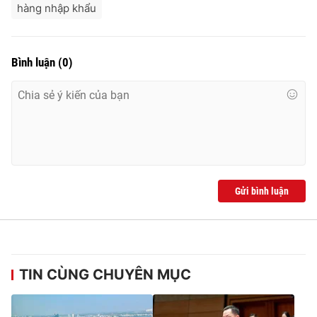
hàng nhập khẩu
Ðiện thoại Thời báo VTV:
024.66 897 897
Email:
toasoan@vtv.vn
Liên hệ quảng cáo:
024-7300.7108
Bình luận
(
0
)
Gửi bình luận
® Cấm sao chép dưới mọi hình thức nếu không có sự chấp
thuận bằng văn bản. Ghi rõ nguồn VTV.vn khi phát hành lại
TIN CÙNG CHUYÊN MỤC
thông tin từ website này.