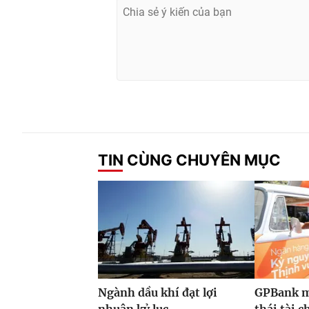
TIN CÙNG CHUYÊN MỤC
Ngành dầu khí đạt lợi
GPBank m