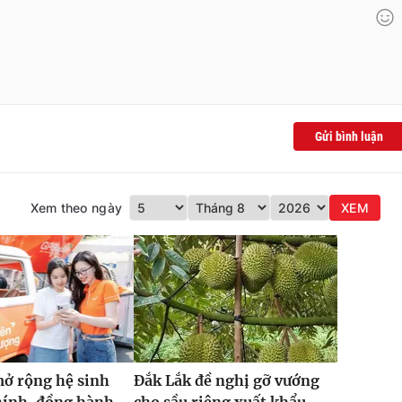
Gửi bình luận
Xem theo ngày
XEM
ở rộng hệ sinh
Đắk Lắk đề nghị gỡ vướng