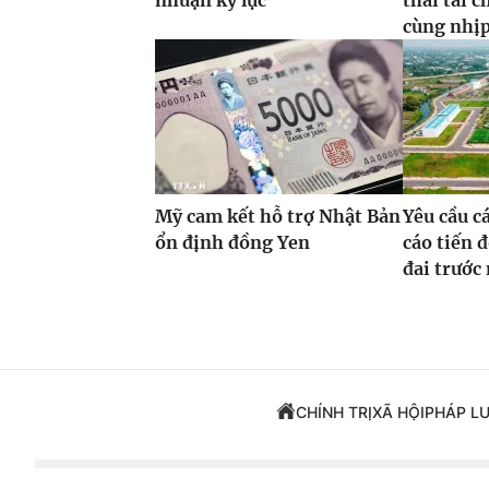
nhuận kỷ lục
thái tài 
cùng nhịp 
Mỹ cam kết hỗ trợ Nhật Bản
Yêu cầu c
ổn định đồng Yen
cáo tiến đ
đai trước
CHÍNH TRỊ
XÃ HỘI
PHÁP L