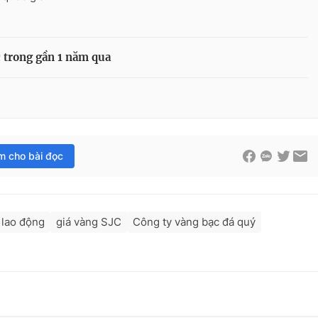
c trong gần 1 năm qua
im cho bài đọc
 lao động
giá vàng SJC
Công ty vàng bạc đá quý