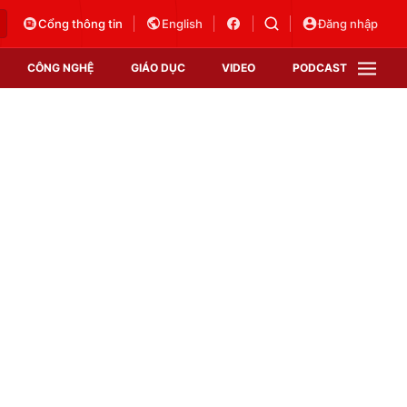
Cổng thông tin
English
Đăng nhập
CÔNG NGHỆ
GIÁO DỤC
VIDEO
PODCAST
VTV Money
VTV Thể thao
VTV Sức khoẻ
Bất động sản
Thị trường 24h
Tấm lòng Việt
Vươn mình bằng AI
VTV4
VTV8
VTV9
Lịch phát sóng
Giao lưu trực tuyến
Sự kiện