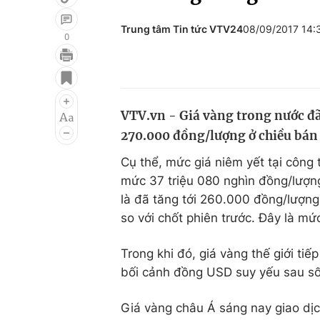
Trung tâm Tin tức VTV24
08/09/2017 14
0
Giải trí
Đời sống
Điện ảnh
Du lịch
VTV.vn - Giá vàng trong nước đã
Âm nhạc
Làm đẹp
270.000 đồng/lượng ở chiều bán r
Sao
Chất lượng cuộc sốn
Cụ thể, mức giá niêm yết tại công 
mức 37 triệu 080 nghìn đồng/lượn
là đã tăng tới 260.000 đồng/lượn
so với chốt phiên trước. Đây là mứ
Trong khi đó, giá vàng thế giới ti
bối cảnh đồng USD suy yếu sau số 
Giá vàng châu Á sáng nay giao dị