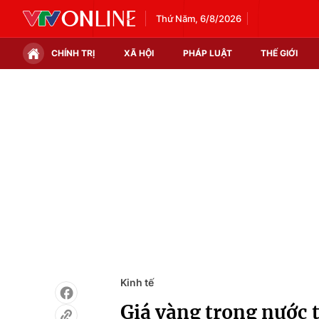
Thứ Năm, 6/8/2026
CHÍNH TRỊ
XÃ HỘI
PHÁP LUẬT
THẾ GIỚI
Chính trị
Xã hội
Thế giới
Kinh tế
Tin tức
Tài chính
Thế giới đó đây
Thị trường
Câu chuyện quốc tế
Góc doanh nghiệp
Dữ liệu và đời sống
Kinh tế
Giá vàng trong nước