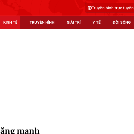
Truyền hình trực tuyến
KINH TẾ
TRUYỀN HÌNH
GIẢI TRÍ
Y TẾ
ĐỜI SỐNG
Pháp luật
Y tế
Truyền hình
Multimedia
Phim VTV
Video
Hậu trường
Shorts video
Nhân vật
Podcast
Khán giả
EMagazine
Giải sao mai
Photo
 tăng mạnh
Infographic