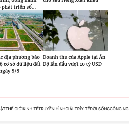
chính, đồng hành
cho sầu riêng xuất khẩu
phát triển số...
ác địa phương báo
Doanh thu của Apple tại Ấn
ộ cơ sở dữ liệu đất
Độ lần đầu vượt 10 tỷ USD
 ngày 8/8
UẬT
THẾ GIỚI
KINH TẾ
TRUYỀN HÌNH
GIẢI TRÍ
Y TẾ
ĐỜI SỐNG
CÔNG NG