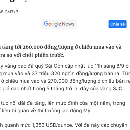
Góc ảnh
:38 GMT+7
Chia sẻ
Giáo dục
Công nghệ
Tuyển sinh
Hitech Công ng
 tăng tới 260.000 đồng/lượng ở chiều mua vào và
Học trực tuyến
Sản phẩm
a so với chốt phiên trước.
g
Thị trường
ty vàng bạc đá quý Sài Gòn cập nhật lúc 11h sáng 8/9 ở
Tư vấn
g mua vào và 37 triệu 320 nghìn đồng/lượng bán ra. Tứ
g ở chiều mua vào và 270.000 đồng/lượng ở chiều bán r
c giá cao nhất trong 5 tháng trở lại đây của vàng SJC.
ếp tục nối dài đà tăng, lên mức đỉnh của một năm, trong
liệu bi quan về thị trường lao động Mỹ.
ch quanh mức 1,352 USD/ounce. Với đà này các chuyên