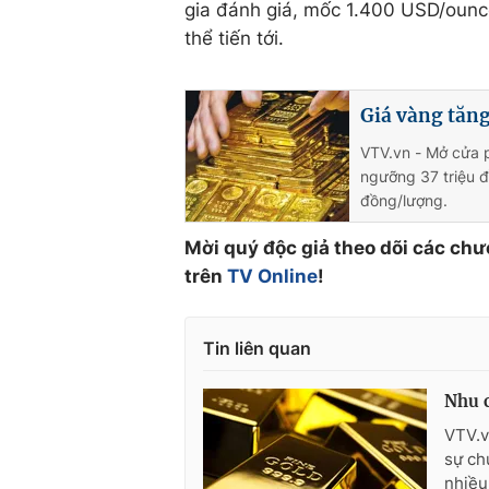
gia đánh giá, mốc 1.400 USD/ounce
thể tiến tới.
Giá vàng tăng
VTV.vn - Mở cửa p
ngưỡng 37 triệu đ
đồng/lượng.
Mời quý độc giả theo dõi các chư
trên
TV Online
!
Tin liên quan
Nhu c
VTV.vn
sự ch
nhiều