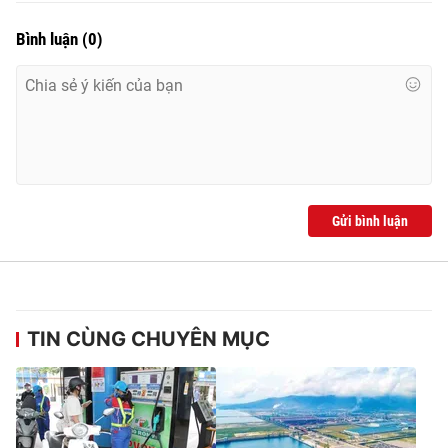
Bình luận
(
0
)
Gửi bình luận
TIN CÙNG CHUYÊN MỤC