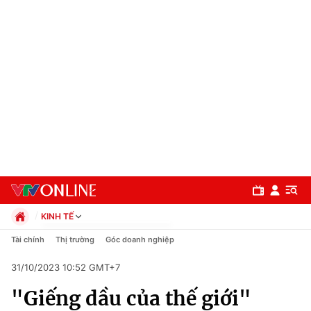
KINH TẾ
Chính trị
Tài chính
Thị trường
Góc doanh nghiệp
Xã hội
31/10/2023 10:52 GMT+7
Pháp luật
Chuyên mục
Kinh tế
"Giếng dầu của thế giới"
Thể thao