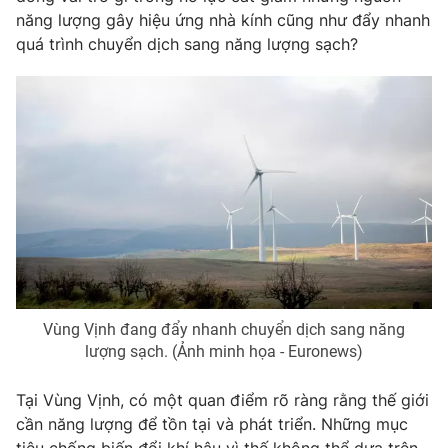
năng lượng gây hiệu ứng nhà kính cũng như đẩy nhanh
Photo
Infographic
quá trình chuyển dịch sang năng lượng sạch?
Video
Shorts video
VTV Money
VTV Thể thao
VTV Sức khoẻ
Bất động sản
Thị trường 24h
Tấm lòng Việt
VTV4
Vươn mình bằng AI
Vùng Vịnh đang đẩy nhanh chuyển dịch sang năng
lượng sạch. (Ảnh minh họa - Euronews)
VTV9
VTV8
Tại Vùng Vịnh, có một quan điểm rõ ràng rằng thế giới
cần năng lượng để tồn tại và phát triển. Những mục
Liên hệ tòa soạn
English
tiêu chống biến đổi khí hậu vì thế không thể dựa trên