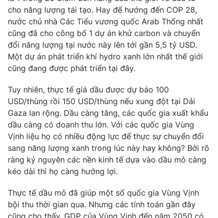
Email:
toasoan@vtv.vn
cho năng lượng tái tạo. Hay để hướng đến COP 28,
Liên hệ quảng cáo:
024-7300.7108
nước chủ nhà Các Tiểu vương quốc Arab Thống nhất
cũng đã cho công bố 1 dự án khử carbon và chuyển
đổi năng lượng tại nước này lên tới gần 5,5 tỷ USD.
Một dự án phát triển khí hydro xanh lớn nhất thế giới
cũng đang được phát triển tại đây.
Tuy nhiên, thực tế giá dầu được dự báo 100
USD/thùng rồi 150 USD/thùng nếu xung đột tại Dải
Gaza lan rộng. Dầu càng tăng, các quốc gia xuất khẩu
dầu càng có doanh thu lớn. Với các quốc gia Vùng
Vịnh liệu họ có nhiều động lực để thực sự chuyển đổi
sang năng lượng xanh trong lúc này hay không? Bởi rõ
® Cấm sao chép dưới mọi hình thức nếu không có sự chấp
ràng kỷ nguyên các nền kinh tế dựa vào dầu mỏ càng
thuận bằng văn bản. Ghi rõ nguồn VTV.vn khi phát hành lại
kéo dài thì họ càng hưởng lợi.
thông tin từ website này.
Thực tế dầu mỏ đã giúp một số quốc gia Vùng Vịnh
bội thu thời gian qua. Nhưng các tính toán gần đây
cũng cho thấy, GDP của Vùng Vịnh đến năm 2050 có