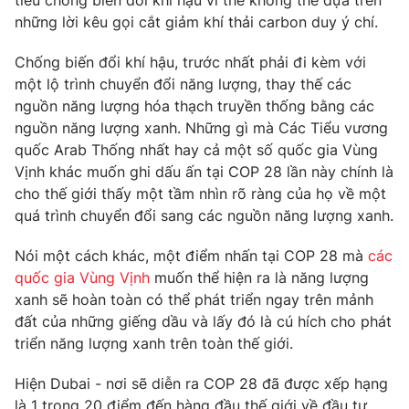
những lời kêu gọi cắt giảm khí thải carbon duy ý chí.
Chống biến đổi khí hậu, trước nhất phải đi kèm với
một lộ trình chuyển đổi năng lượng, thay thế các
THỜI BÁO VTV
nguồn năng lượng hóa thạch truyền thống bằng các
nguồn năng lượng xanh. Những gì mà Các Tiểu vương
Theo dõi báo trên
quốc Arab Thống nhất hay cả một số quốc gia Vùng
Vịnh khác muốn ghi dấu ấn tại COP 28 lần này chính là
cho thế giới thấy một tầm nhìn rõ ràng của họ về một
Cơ quan chủ quản:
Đài Truyền hình Việt Nam
quá trình chuyển đổi sang các nguồn năng lượng xanh.
Cơ quan báo chí:
Thời báo VTV
Giấy phép hoạt động báo in và báo điện tử số 483/GP-BTTTT
Nói một cách khác, một điểm nhấn tại COP 28 mà
các
cấp ngày 29/12/2023
quốc gia Vùng Vịnh
muốn thể hiện ra là năng lượng
Tổng Biên tập:
Vũ Thanh Thủy
xanh sẽ hoàn toàn có thể phát triển ngay trên mảnh
Phó Tổng Biên tập:
Nguyễn Thị Mỹ Hạnh, Phạm Quốc Thắng,
đất của những giếng dầu và lấy đó là cú hích cho phát
Nguyễn Trọng Ninh
triển năng lượng xanh trên toàn thế giới.
Tổng đài VTV:
024.38 355 931 - 024.38 355 932
Hiện Dubai - nơi sẽ diễn ra COP 28 đã được xếp hạng
Ðiện thoại Thời báo VTV:
024.66 897 897
là 1 trong 20 điểm đến hàng đầu thế giới về đầu tư