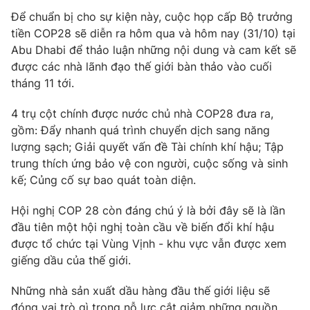
Phim VTV
Giải trí
Để chuẩn bị cho sự kiện này, cuộc họp cấp Bộ trưởng
Hậu trường
tiền COP28 sẽ diễn ra hôm qua và hôm nay (31/10) tại
Điện ảnh
Abu Dhabi để thảo luận những nội dung và cam kết sẽ
Đời sống
Nhân vật
được các nhà lãnh đạo thế giới bàn thảo vào cuối
Âm nhạc
tháng 11 tới.
Du lịch
Khán giả
Giáo dục
Sao
Làm đẹp
4 trụ cột chính được nước chủ nhà COP28 đưa ra,
Giải sao mai
Tuyển sinh
gồm: Đẩy nhanh quá trình chuyển dịch sang năng
Công nghệ
Chất lượng cuộc sống
lượng sạch; Giải quyết vấn đề Tài chính khí hậu; Tập
Học trực tuyến
trung thích ứng bảo vệ con người, cuộc sống và sinh
Hitech Công nghệ tương lai
Giao lưu trực tuyến
kế; Củng cố sự bao quát toàn diện.
Sản phẩm
Hội nghị COP 28 còn đáng chú ý là bởi đây sẽ là lần
Lịch phát sóng
Thị trường
đầu tiên một hội nghị toàn cầu về biến đổi khí hậu
được tổ chức tại Vùng Vịnh - khu vực vẫn được xem
Tư vấn
giếng dầu của thế giới.
Chuyên mục khác
Những nhà sản xuất dầu hàng đầu thế giới liệu sẽ
Emagazine
Podcast
đóng vai trò gì trong nỗ lực cắt giảm những nguồn