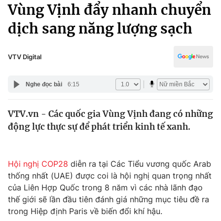
Chính trị
Vùng Vịnh đẩy nhanh chuyển
Truyền hình
dịch sang năng lượng sạch
Văn hóa - Giải trí
Xã hội
Y tế
Đời sống
VTV Digital
Pháp luật
Công nghệ
Giáo dục
Nghe đọc bài
6:15
Y tế
VTV.vn - Các quốc gia Vùng Vịnh đang có những
Thế giới
động lực thực sự để phát triển kinh tế xanh.
Tin tức
Kinh tế
Thế giới đó đây
Hội nghị COP28
diễn ra tại Các Tiểu vương quốc Arab
Tài chính
Dữ liệu và đời sống
thống nhất (UAE) được coi là hội nghị quan trọng nhất
Câu chuyện quốc tế
Thị trường
của Liên Hợp Quốc trong 8 năm vì các nhà lãnh đạo
thế giới sẽ lần đầu tiên đánh giá những mục tiêu đề ra
Truyền hình
Góc doanh nghiệp
trong Hiệp định Paris về biến đổi khí hậu.