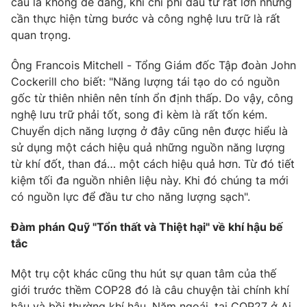
cầu là không dễ dàng, khi chi phí đầu tư rất lớn nhưng
cần thực hiện từng bước và công nghệ lưu trữ là rất
quan trọng.
Ông Francois Mitchell - Tổng Giám đốc Tập đoàn John
Cockerill cho biết: "Năng lượng tái tạo do có nguồn
gốc từ thiên nhiên nên tính ổn định thấp. Do vậy, công
nghệ lưu trữ phải tốt, song đi kèm là rất tốn kém.
Chuyển dịch năng lượng ở đây cũng nên được hiểu là
sử dụng một cách hiệu quả những nguồn năng lượng
từ khí đốt, than đá… một cách hiệu quả hơn. Từ đó tiết
kiệm tối đa nguồn nhiên liệu này. Khi đó chúng ta mới
có nguồn lực để đầu tư cho năng lượng sạch".
Đàm phán Quỹ "Tổn thất và Thiệt hại" về khí hậu bế
tắc
Một trụ cột khác cũng thu hút sự quan tâm của thế
giới trước thềm COP28 đó là câu chuyện tài chính khí
hậu và bồi thường khí hậu. Năm ngoái, tại COP27 ở Ai