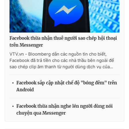
Photo
Infographic
Video
Shorts video
Facebook thừa nhận thuê người sao chép hội thoại
VTV Money
VTV Thể thao
trên Messenger
VTV.vn - Bloomberg dẫn các nguồn tin cho biết,
VTV Sức khoẻ
Bất động sản
Facebook đã trả tiền cho các nhà thầu bên ngoài để
sao chép clip âm thanh từ người dùng dịch vụ của...
Thị trường 24h
Tấm lòng Việt
Facebook sắp cập nhật chế độ "bóng đêm" trên
Android
VTV4
Vươn mình bằng AI
Facebook thừa nhận nghe lén người dùng nói
VTV9
VTV8
chuyện qua Messenger
Liên hệ tòa soạn
English