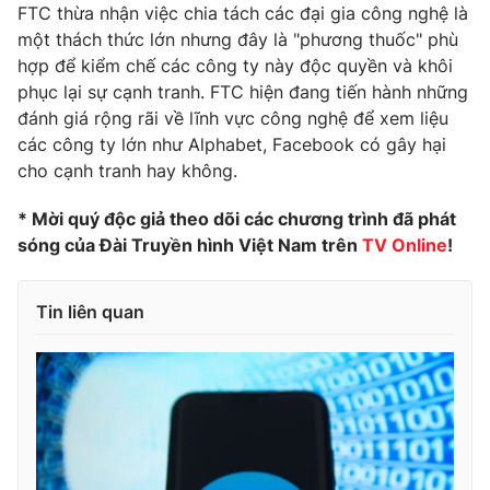
Phim VTV
FTC thừa nhận việc chia tách các đại gia công nghệ là
Giải trí
một thách thức lớn nhưng đây là "phương thuốc" phù
Hậu trường
hợp để kiểm chế các công ty này độc quyền và khôi
Điện ảnh
Đời sống
phục lại sự cạnh tranh. FTC hiện đang tiến hành những
Nhân vật
Âm nhạc
đánh giá rộng rãi về lĩnh vực công nghệ để xem liệu
Du lịch
Khán giả
các công ty lớn như Alphabet, Facebook có gây hại
Giáo dục
Sao
cho cạnh tranh hay không.
Làm đẹp
Giải sao mai
Tuyển sinh
Công nghệ
* Mời quý độc giả theo dõi các chương trình đã phát
Chất lượng cuộc sống
Học trực tuyến
sóng của Đài Truyền hình Việt Nam trên
TV Online
!
Hitech Công nghệ tương lai
Giao lưu trực tuyến
Sản phẩm
Tin liên quan
Lịch phát sóng
Thị trường
Tư vấn
Chuyên mục khác
Emagazine
Podcast