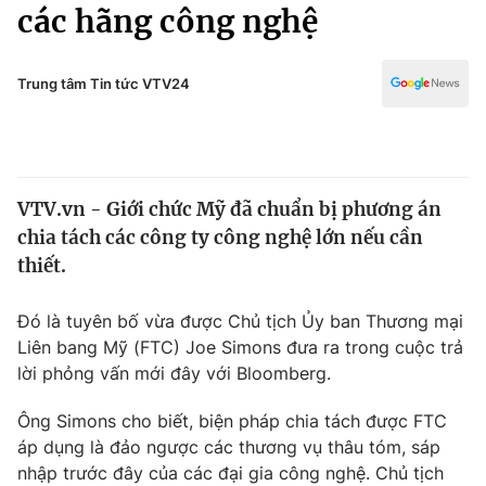
Chính trị
các hãng công nghệ
Truyền hình
Văn hóa - Giải trí
Xã hội
Y tế
Trung tâm Tin tức VTV24
Đời sống
Pháp luật
Công nghệ
Giáo dục
Y tế
VTV.vn - Giới chức Mỹ đã chuẩn bị phương án
chia tách các công ty công nghệ lớn nếu cần
Thế giới
thiết.
Tin tức
Kinh tế
Đó là tuyên bố vừa được Chủ tịch Ủy ban Thương mại
Thế giới đó đây
Liên bang Mỹ (FTC) Joe Simons đưa ra trong cuộc trả
Tài chính
lời phỏng vấn mới đây với Bloomberg.
Dữ liệu và đời sống
Câu chuyện quốc tế
Thị trường
Ông Simons cho biết, biện pháp chia tách được FTC
Truyền hình
áp dụng là đảo ngược các thương vụ thâu tóm, sáp
Góc doanh nghiệp
nhập trước đây của các đại gia công nghệ. Chủ tịch