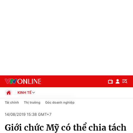
KINH TẾ
Chính trị
Tài chính
Thị trường
Góc doanh nghiệp
Xã hội
14/08/2019 15:38 GMT+7
Pháp luật
Chuyên mục
Kinh tế
Giới chức Mỹ có thể chia tách
Thể thao