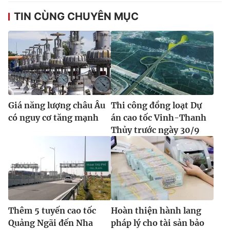
Ðiện thoại Thời báo VTV:
024.66 897 897
TIN CÙNG CHUYÊN MỤC
Email:
toasoan@vtv.vn
Liên hệ quảng cáo:
024-7300.7108
Giá năng lượng châu Âu
Thi công đồng loạt Dự
có nguy cơ tăng mạnh
án cao tốc Vinh-Thanh
Thủy trước ngày 30/9
® Cấm sao chép dưới mọi hình thức nếu không có sự chấp
thuận bằng văn bản. Ghi rõ nguồn VTV.vn khi phát hành lại
thông tin từ website này.
Thêm 5 tuyến cao tốc
Hoàn thiện hành lang
Quảng Ngãi đến Nha
pháp lý cho tài sản bảo