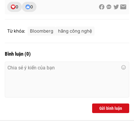
0
0
THỜI BÁO VTV
Từ khóa:
Bloomberg
hãng công nghệ
Bình luận
(
0
)
Theo dõi báo trên
Cơ quan chủ quản:
Đài Truyền hình Việt Nam
Cơ quan báo chí:
Thời báo VTV
Giấy phép hoạt động báo in và báo điện tử số 483/GP-BTTTT
cấp ngày 29/12/2023
Tổng Biên tập:
Vũ Thanh Thủy
Gửi bình luận
Phó Tổng Biên tập:
Nguyễn Thị Mỹ Hạnh, Phạm Quốc Thắng,
Nguyễn Trọng Ninh
Tổng đài VTV:
024.38 355 931 - 024.38 355 932