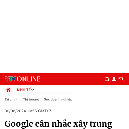
KINH TẾ
Chính trị
Tài chính
Thị trường
Góc doanh nghiệp
Xã hội
30/08/2024 10:56 GMT+7
Pháp luật
Chuyên mục
Kinh tế
Google cân nhắc xây trung
Thể thao