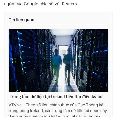
Ðiện thoại Thời báo VTV:
024.66 897 897
ngôn của Google chia sẻ với Reuters.
Email:
toasoan@vtv.vn
Liên hệ quảng cáo:
024-7300.7108
Tin liên quan
® Cấm sao chép dưới mọi hình thức nếu không có sự chấp
thuận bằng văn bản. Ghi rõ nguồn VTV.vn khi phát hành lại
Trung tâm dữ liệu tại Ireland tiêu thụ điện kỷ lục
thông tin từ website này.
VTV.vn - Theo số liệu chính thức của Cục Thống kê
trung ương Ireland, các trung tâm dữ liệu tại nước này
đang ngốn nhiều năng lượng hơn tất cả các hộ gia...