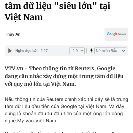
Chính trị
tâm dữ liệu "siêu lớn" tại
Truyền hình
Việt Nam
Văn hóa - Giải trí
Xã hội
Y tế
Đời sống
Thùy An
Pháp luật
Công nghệ
Giáo dục
Nghe đọc bài
2:27
Y tế
VTV.vn - Theo thông tin từ Reuters, Google
Thế giới
đang cân nhắc xây dựng một trung tâm dữ liệu
Tin tức
với quy mô lớn tại Việt Nam.
Kinh tế
Thế giới đó đây
Nếu thông tin của Reuters chính xác thì đây sẽ là trung
Tài chính
Dữ liệu và đời sống
tâm dữ liệu đầu tiên của Google tại Việt Nam. Và đây
Câu chuyện quốc tế
Thị trường
cũng là khoản đầu tư đầu tiên của một ông lớn công
nghệ Mỹ vào Việt Nam.
Truyền hình
Góc doanh nghiệp