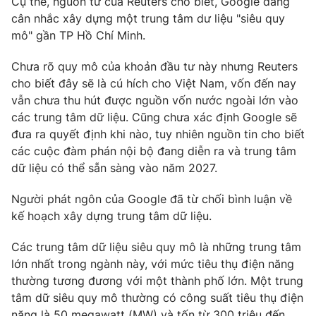
Cụ thể, nguồn từ của Reuters cho biết, Google đang
Phim VTV
Giải trí
cân nhắc xây dựng một trung tâm dư liệu "siêu quy
Hậu trường
mô" gần TP Hồ Chí Minh.
Điện ảnh
Đời sống
Nhân vật
Chưa rõ quy mô của khoản đầu tư này nhưng Reuters
Âm nhạc
cho biết đây sẽ là cú hích cho Việt Nam, vốn đến nay
Du lịch
Khán giả
Giáo dục
vẫn chưa thu hút được nguồn vốn nước ngoài lớn vào
Sao
Làm đẹp
Giải sao mai
các trung tâm dữ liệu. Cũng chưa xác định Google sẽ
Tuyển sinh
đưa ra quyết định khi nào, tuy nhiên nguồn tin cho biết
Công nghệ
Chất lượng cuộc sống
các cuộc đàm phán nội bộ đang diễn ra và trung tâm
Học trực tuyến
Hitech Công nghệ tương lai
dữ liệu có thể sẵn sàng vào năm 2027.
Giao lưu trực tuyến
Sản phẩm
Người phát ngôn của Google đã từ chối bình luận về
kế hoạch xây dựng trung tâm dữ liệu.
Lịch phát sóng
Thị trường
Các trung tâm dữ liệu siêu quy mô là những trung tâm
Tư vấn
lớn nhất trong ngành này, với mức tiêu thụ điện năng
Chuyên mục khác
thường tương đương với một thành phố lớn. Một trung
Emagazine
tâm dữ siêu quy mô thường có công suất tiêu thụ điện
Podcast
năng là 50 megawatt (MW) và tốn từ 300 triệu đến