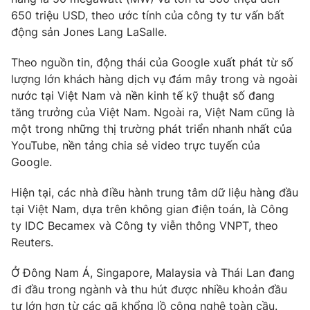
650 triệu USD, theo ước tính của công ty tư vấn bất
Photo
Infographic
động sản Jones Lang LaSalle.
Video
Theo nguồn tin, động thái của Google xuất phát từ số
Shorts video
lượng lớn khách hàng dịch vụ đám mây trong và ngoài
nước tại Việt Nam và nền kinh tế kỹ thuật số đang
VTV Money
VTV Thể thao
tăng trưởng của Việt Nam. Ngoài ra, Việt Nam cũng là
một trong những thị trường phát triển nhanh nhất của
VTV Sức khoẻ
Bất động sản
YouTube, nền tảng chia sẻ video trực tuyến của
Google.
Thị trường 24h
Tấm lòng Việt
Hiện tại, các nhà điều hành trung tâm dữ liệu hàng đầu
tại Việt Nam, dựa trên không gian điện toán, là Công
VTV4
Vươn mình bằng AI
ty IDC Becamex và Công ty viễn thông VNPT, theo
Reuters.
VTV9
VTV8
Ở Đông Nam Á, Singapore, Malaysia và Thái Lan đang
đi đầu trong ngành và thu hút được nhiều khoản đầu
Liên hệ tòa soạn
English
tư lớn hơn từ các gã khổng lồ công nghệ toàn cầu.