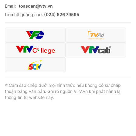
Email:
toasoan@vtv.vn
Liên hệ quảng cáo:
(024) 626 79595
® Cấm sao chép dưới mọi hình thức nếu không có sự chấp
thuận bằng văn bản. Ghi rõ nguồn VTV.vn khi phát hành lại
thông tin từ website này.