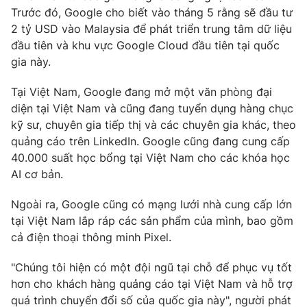
Trước đó, Google cho biết vào tháng 5 rằng sẽ đầu tư
2 tỷ USD
vào Malaysia để phát triển trung tâm dữ liệu
đầu tiên và khu vực Google Cloud đầu tiên tại quốc
gia này.
THỜI BÁO VTV
Tại Việt Nam, Google đang mở một văn phòng đại
diện tại Việt Nam và cũng đang tuyển dụng hàng chục
kỹ sư, chuyên gia tiếp thị và các chuyên gia khác, theo
Theo dõi báo trên
quảng cáo trên LinkedIn. Google cũng đang cung cấp
40.000 suất học bổng tại Việt Nam cho các khóa học
Cơ quan chủ quản:
Đài Truyền hình Việt Nam
AI cơ bản.
Cơ quan báo chí:
Thời báo VTV
Ngoài ra, Google cũng có mạng lưới nhà cung cấp lớn
Giấy phép hoạt động báo in và báo điện tử số 483/GP-BTTTT
tại Việt Nam lắp ráp các sản phẩm của mình, bao gồm
cấp ngày 29/12/2023
cả điện thoại thông minh Pixel.
Tổng Biên tập:
Vũ Thanh Thủy
Phó Tổng Biên tập:
Nguyễn Thị Mỹ Hạnh, Phạm Quốc Thắng,
"Chúng tôi hiện có một đội ngũ tại chỗ để phục vụ tốt
Nguyễn Trọng Ninh
hơn cho khách hàng quảng cáo tại Việt Nam và hỗ trợ
Tổng đài VTV:
024.38 355 931 - 024.38 355 932
quá trình chuyển đổi số của quốc gia này", người phát