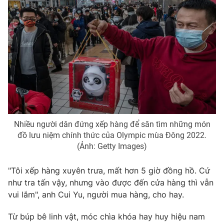
Photo
Infographic
Video
Shorts video
VTV Money
VTV Thể thao
VTV Sức khoẻ
Bất động sản
Nhiều người dân đứng xếp hàng để săn tìm những món
Thị trường 24h
Tấm lòng Việt
đồ lưu niệm chính thức của Olympic mùa Đông 2022.
(Ảnh: Getty Images)
VTV4
Vươn mình bằng AI
"Tôi xếp hàng xuyên trưa, mất hơn 5 giờ đồng hồ. Cứ
như tra tấn vậy, nhưng vào được đến cửa hàng thì vẫn
VTV9
VTV8
vui lắm", anh Cui Yu, người mua hàng, cho hay.
Từ búp bê linh vật, móc chìa khóa hay huy hiệu nam
Liên hệ tòa soạn
English