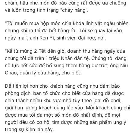
châm, hầu như món đồ nào cũng rất được ưa chuộng
và luôn trong tình trạng "cháy hàng".
"Tôi muốn mua hộp móc chìa khóa linh vật ngẫu nhiên,
THỜI BÁO VTV
nhưng khi ra thì đã hết hàng rồi. Tôi sẽ quay lại vào
ngày mai", anh Ren Yi, sinh viên đại học, nói.
"Kể từ mùng 2 Tết đến giờ, doanh thu hàng ngày của
Theo dõi báo trên
chúng tôi đã trên 1 triệu Nhân dân tệ. Chúng tôi đang
nỗ lực hết sức để bổ sung thêm hàng dự trữ", ông Niu
Chao, quản lý cửa hàng, cho biết.
Cơ quan chủ quản:
Đài Truyền hình Việt Nam
Cơ quan báo chí:
Thời báo VTV
Để tiện lợi hơn cho khách hàng cũng như đảm bảo
Giấy phép hoạt động báo in và báo điện tử số 483/GP-BTTTT
phòng dịch, ban tổ chức cho biết cửa hàng đã được
cấp ngày 29/12/2023
chia thành nhiều khu vực nhỏ tùy theo loại đồ chơi,
Tổng Biên tập:
Vũ Thanh Thủy
giới hạn lượng khách cùng lúc vào. Mỗi khách cũng chỉ
được mua tối đa một số món đồ nhất định, để mọi
Phó Tổng Biên tập:
Nguyễn Thị Mỹ Hạnh, Phạm Quốc Thắng,
Nguyễn Trọng Ninh
người đều có cơ hội tìm được những sản phẩm ưng ý
trong sự kiện lần này.
Tổng đài VTV:
024.38 355 931 - 024.38 355 932