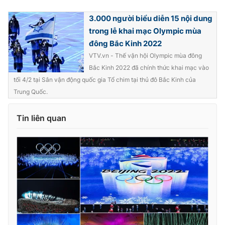
Ðiện thoại Thời báo VTV:
024.66 897 897
3.000 người biểu diễn 15 nội dung
Email:
toasoan@vtv.vn
trong lễ khai mạc Olympic mùa
Liên hệ quảng cáo:
024-7300.7108
đông Bắc Kinh 2022
VTV.vn - Thế vận hội Olympic mùa đông
Bắc Kinh 2022 đã chính thức khai mạc vào
tối 4/2 tại Sân vận động quốc gia Tổ chim tại thủ đô Bắc Kinh của
Trung Quốc.
Tin liên quan
® Cấm sao chép dưới mọi hình thức nếu không có sự chấp
thuận bằng văn bản. Ghi rõ nguồn VTV.vn khi phát hành lại
thông tin từ website này.