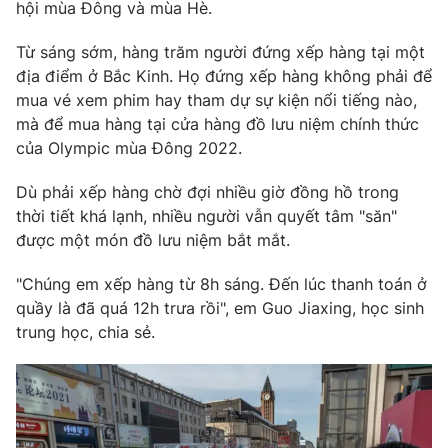
Phim VTV
hội mùa Đông và mùa Hè.
Giải trí
Hậu trường
Từ sáng sớm, hàng trăm người đứng xếp hàng tại một
Điện ảnh
địa điểm ở Bắc Kinh. Họ đứng xếp hàng không phải để
Đời sống
Nhân vật
mua vé xem phim hay tham dự sự kiện nổi tiếng nào,
Âm nhạc
Du lịch
mà để mua hàng tại cửa hàng đồ lưu niệm chính thức
Khán giả
Giáo dục
Sao
của Olympic mùa Đông 2022.
Làm đẹp
Giải sao mai
Tuyển sinh
Dù phải xếp hàng chờ đợi nhiều giờ đồng hồ trong
Công nghệ
Chất lượng cuộc sống
thời tiết khá lạnh, nhiều người vẫn quyết tâm "săn"
Học trực tuyến
Hitech Công nghệ tương lai
được một món đồ lưu niệm bắt mắt.
Giao lưu trực tuyến
Sản phẩm
"Chúng em xếp hàng từ 8h sáng. Đến lúc thanh toán ở
quầy là đã quá 12h trưa rồi", em Guo Jiaxing, học sinh
Lịch phát sóng
Thị trường
trung học, chia sẻ.
Tư vấn
Chuyên mục khác
Emagazine
Podcast