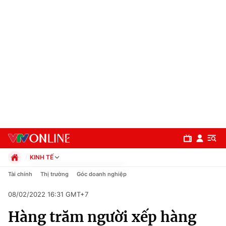
KINH TẾ
Chính trị
Tài chính
Thị trường
Góc doanh nghiệp
Xã hội
08/02/2022 16:31 GMT+7
Pháp luật
Chuyên mục
Kinh tế
Hàng trăm người xếp hàng
Thể thao