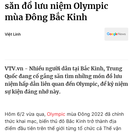
Chính trị
săn đồ lưu niệm Olympic
Truyền hình
mùa Đông Bắc Kinh
Văn hóa - Giải trí
Xã hội
Y tế
Đời sống
Việt Linh
Pháp luật
Công nghệ
Giáo dục
Y tế
VTV.vn - Nhiều người dân tại Bắc Kinh, Trung
Thế giới
Quốc đang cố gắng săn tìm những món đồ lưu
Tin tức
niệm hấp dẫn liên quan đến Olympic, để kỷ niệm
Kinh tế
sự kiện đáng nhớ này.
Thế giới đó đây
Tài chính
Dữ liệu và đời sống
Câu chuyện quốc tế
Thị trường
Hôm 6/2 vừa qua,
Olympic
mùa Đông 2022 đã chính
thức khai mạc, biến thủ đô Bắc Kinh trở thành địa
Truyền hình
Góc doanh nghiệp
điểm đầu tiên trên thế giới từng tổ chức cả Thế vận