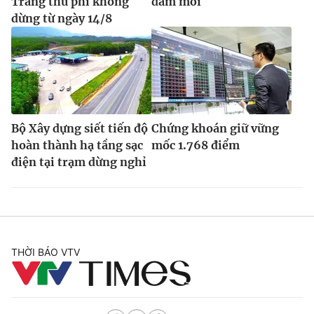
Trang thu phí không
đảm mới
dừng từ ngày 14/8
Bộ Xây dựng siết tiến độ
Chứng khoán giữ vững
hoàn thành hạ tầng sạc
mốc 1.768 điểm
điện tại trạm dừng nghỉ
THỜI BÁO VTV