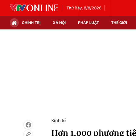
Thứ Bảy, 8/8/2026
CHÍNH TRỊ
XÃ HỘI
PHÁP LUẬT
THẾ GIỚI
Chính trị
Xã hội
Thế giới
Kinh tế
Tin tức
Tài chính
Thế giới đó đây
Thị trường
Câu chuyện quốc tế
Góc doanh nghiệp
Dữ liệu và đời sống
Kinh tế
Hơn 1.000 phương tiệ