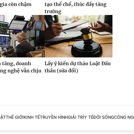
 gia còn chậm
tạo thể chế, thúc đẩy tăng
trưởng
 tăng, doanh
Lấy ý kiến dự thảo Luật Đấu
ng nghệ vẫn chịu
thầu (sửa đổi)
UẬT
THẾ GIỚI
KINH TẾ
TRUYỀN HÌNH
GIẢI TRÍ
Y TẾ
ĐỜI SỐNG
CÔNG NG