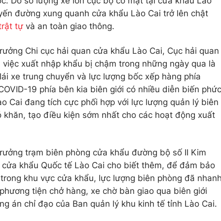
. Do số lượng xe lớn cục bộ có mặt tại cửa khẩu Lào
uyến đường xung quanh cửa khẩu Lào Cai trở lên chật
trật tự
và an toàn giao thông.
rưởng Chi cục hải quan cửa khẩu Lào Cai, Cục hải quan
n việc xuất nhập khẩu bị chậm trong những ngày qua là
lái xe trung chuyển và lực lượng bốc xếp hàng phía
COVID-19 phía bên kia biên giới có nhiều diễn biến phứ
ào Cai đang tích cực phối hợp với lực lượng quản lý biên
hó khăn, tạo điều kiện sớm nhất cho các hoạt động xuất
trưởng trạm biên phòng cửa khẩu đường bộ số II Kim
 cửa khẩu Quốc tế Lào Cai cho biết thêm, để đảm bảo
g trong khu vực cửa khẩu, lực lượng biên phòng đã nhan
hương tiện chở hàng, xe chờ bàn giao qua biên giới
g án chỉ đạo của Ban quản lý khu kinh tế tỉnh Lào Cai.