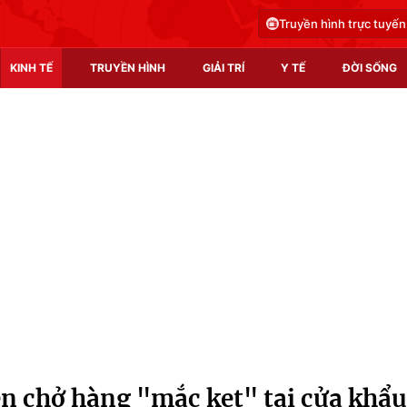
Truyền hình trực tuyến
KINH TẾ
TRUYỀN HÌNH
GIẢI TRÍ
Y TẾ
ĐỜI SỐNG
Pháp luật
Y tế
Truyền hình
Multimedia
Phim VTV
Video
Hậu trường
Shorts video
Nhân vật
Podcast
Khán giả
EMagazine
Giải sao mai
Photo
n chở hàng "mắc kẹt" tại cửa khẩu
Infographic