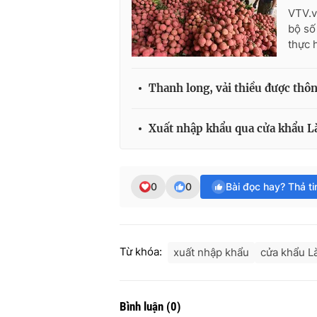
VTV.v
bộ số
thực 
Thanh long, vải thiều được thôn
Xuất nhập khẩu qua cửa khẩu Là
0
0
Bài đọc hay? Thả t
Từ khóa:
xuất nhập khẩu
cửa khẩu L
Bình luận
(
0
)