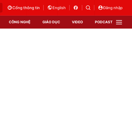
Cổng thông tin
English
Đăng nhập
CÔNG NGHỆ
GIÁO DỤC
VIDEO
PODCAST
VTV Money
VTV Thể thao
VTV Sức khoẻ
Bất động sản
Thị trường 24h
Tấm lòng Việt
Vươn mình bằng AI
VTV4
VTV8
VTV9
Lịch phát sóng
Giao lưu trực tuyến
Sự kiện