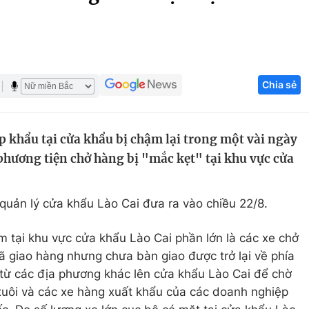
Góc ảnh
Giáo dục
Công nghệ
Chia sẻ
Tuyển sinh
Hitech Công ng
Học trực tuyến
Sản phẩm
 khẩu tại cửa khẩu bị chậm lại trong một vài ngày
g
Thị trường
 phương tiện chở hàng bị "mắc kẹt" tại khu vực cửa
Tư vấn
 quản lý cửa khẩu Lào Cai đưa ra vào chiều 22/8.
 tại khu vực cửa khẩu Lào Cai phần lớn là các xe chở
 giao hàng nhưng chưa bàn giao được trở lại về phía
xe từ các địa phương khác lên cửa khẩu Lào Cai để chờ
xuôi và các xe hàng xuất khẩu của các doanh nghiệp