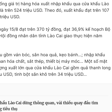
tổng giá trị hàng hóa xuất nhập khẩu qua cửa khẩu Lào
là trên 524 triệu USD. Theo đó, xuất khẩu đạt trên 107
triệu USD.
ngày 15/8 đạt trên 370 tỷ đồng, đạt 36,9% kế hoạch Bộ
Hội đồng nhân dân tỉnh Lào Cai giao thực hiện năm
ếu gồm ván bóc, sắn hoa quả, kẹo bánh…; nhập khẩu
an hóa chất, sắt thép, thiết bị máy móc... Một số mặt
ợng xuất lớn qua cửa khẩu Lào Cai gồm quả thanh long
ệu USD, tinh bột sắn khô trên 34 triệu USD…
hẩu Lào Cai dừng thông quan, vải thiều quay đầu tìm
 tiêu thụ