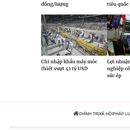
đồng/lượng
tiêu quốc
Chi nhập khẩu máy móc
Lợi nhuận
thiết vượt 41 tỷ USD
nghiệp cô
sức ép
CHÍNH TRỊ
XÃ HỘI
PHÁP L