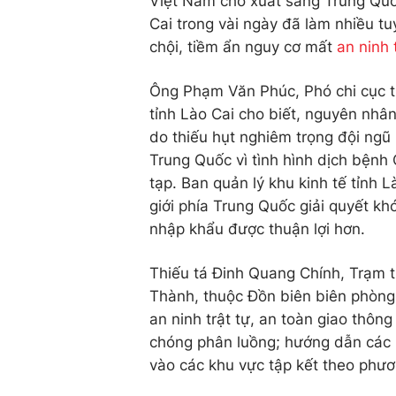
Việt Nam chờ xuất sang Trung Quốc
Cai trong vài ngày đã làm nhiều t
chội, tiềm ẩn nguy cơ mất
an ninh 
Ông Phạm Văn Phúc, Phó chi cục t
tỉnh Lào Cai cho biết, nguyên nhâ
do thiếu hụt nghiêm trọng đội ngũ 
Trung Quốc vì tình hình dịch bệnh 
tạp. Ban quản lý khu kinh tế tỉnh L
giới phía Trung Quốc giải quyết k
nhập khẩu được thuận lợi hơn.
Thiếu tá Đinh Quang Chính, Trạm 
Thành, thuộc Đồn biên biên phòng
an ninh trật tự, an toàn giao thôn
chóng phân luồng; hướng dẫn các p
vào các khu vực tập kết theo phươn