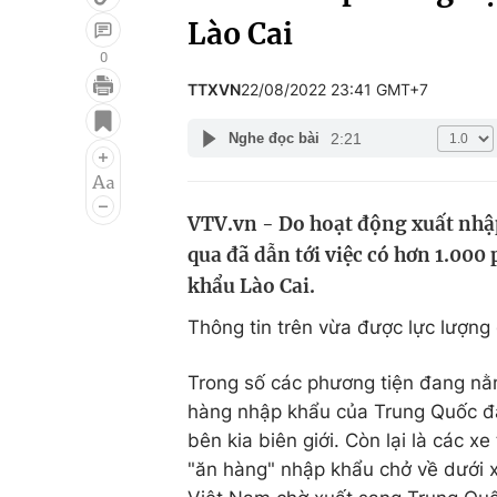
Lào Cai
0
TTXVN
22/08/2022 23:41 GMT+7
Giải trí
Đời sống
2:21
Nghe đọc bài
Điện ảnh
Du lịch
Âm nhạc
Làm đẹp
VTV.vn - Do hoạt động xuất nhập
Sao
Chất lượng cuộc sốn
qua đã dẫn tới việc có hơn 1.000
khẩu Lào Cai.
Thông tin trên vừa được lực lượng
Trong số các phương tiện đang nằm
hàng nhập khẩu của Trung Quốc đã
bên kia biên giới. Còn lại là các 
"ăn hàng" nhập khẩu chở về dưới 