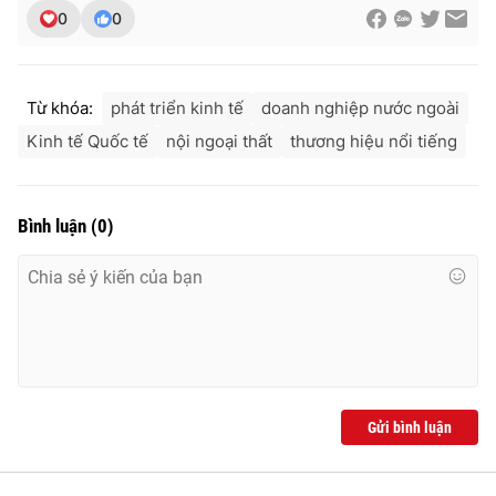
0
0
Photo
Infographic
Video
Shorts video
Từ khóa:
phát triển kinh tế
doanh nghiệp nước ngoài
Kinh tế Quốc tế
nội ngoại thất
thương hiệu nổi tiếng
VTV Money
VTV Thể thao
Bình luận
(
0
)
VTV Sức khoẻ
Bất động sản
Thị trường 24h
Tấm lòng Việt
VTV4
Vươn mình bằng AI
VTV9
VTV8
Gửi bình luận
Liên hệ tòa soạn
English