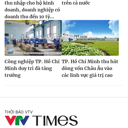
thu nhập cho hộ kinh
trên cả nước
Ðiện thoại Thời báo VTV:
024.66 897 897
doanh, doanh nghiệp có
Email:
toasoan@vtv.vn
doanh thu đến 10 tỷ...
Liên hệ quảng cáo:
024-7300.7108
Công nghiệp TP. Hồ Chí
TP. Hồ Chí Minh thu hút
Minh duy trì đà tăng
dòng vốn Châu Âu vào
trưởng
các lĩnh vực giá trị cao
® Cấm sao chép dưới mọi hình thức nếu không có sự chấp
thuận bằng văn bản. Ghi rõ nguồn VTV.vn khi phát hành lại
thông tin từ website này.
THỜI BÁO VTV