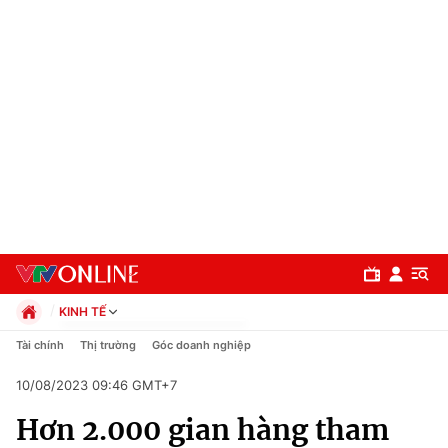
KINH TẾ
Chính trị
Tài chính
Thị trường
Góc doanh nghiệp
Xã hội
10/08/2023 09:46 GMT+7
Pháp luật
Chuyên mục
Kinh tế
Hơn 2.000 gian hàng tham
Thể thao