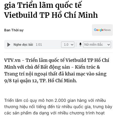
Chính trị
gia Triển lãm quốc tế
Truyền hình
Vietbuild TP Hồ Chí Minh
Văn hóa - Giải trí
Xã hội
Y tế
Đời sống
Ban Thời sự
Pháp luật
Công nghệ
Giáo dục
Nghe đọc bài
1:01
Y tế
VTV.vn - Triển lãm quốc tế Vietbuild TP Hồ Chí
Thế giới
Minh với chủ đề Bất động sản - Kiến trúc &
Tin tức
Trang trí nội ngoại thất đã khai mạc vào sáng
Kinh tế
9/8 tại quận 12, TP. Hồ Chí Minh.
Thế giới đó đây
Tài chính
Dữ liệu và đời sống
Câu chuyện quốc tế
Thị trường
Triển lãm có quy mô hơn 2.000 gian hàng với nhiều
thương hiệu nổi tiếng đến từ nhiều quốc gia, trưng bày
Truyền hình
Góc doanh nghiệp
các sản phẩm đa dạng với nhiều chương trình hoạt