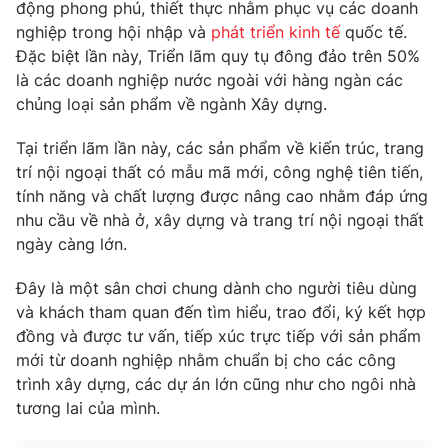
Phim VTV
động phong phú, thiết thực nhằm phục vụ các doanh
Giải trí
nghiệp trong hội nhập và
phát triển kinh tế
quốc tế.
Hậu trường
Đặc biệt lần này, Triển lãm quy tụ đông đảo trên 50%
Điện ảnh
Đời sống
là các doanh nghiệp nước ngoài với hàng ngàn các
Nhân vật
Âm nhạc
chủng loại sản phẩm về ngành Xây dựng.
Du lịch
Khán giả
Giáo dục
Sao
Tại triển lãm lần này, các sản phẩm về kiến trúc, trang
Làm đẹp
Giải sao mai
trí nội ngoại thất có mẫu mã mới, công nghệ tiên tiến,
Tuyển sinh
Công nghệ
tính năng và chất lượng được nâng cao nhằm đáp ứng
Chất lượng cuộc sống
Học trực tuyến
nhu cầu về nhà ở, xây dựng và trang trí nội ngoại thất
Hitech Công nghệ tương lai
ngày càng lớn.
Giao lưu trực tuyến
Sản phẩm
Đây là một sân chơi chung dành cho người tiêu dùng
Lịch phát sóng
và khách tham quan đến tìm hiểu, trao đổi, ký kết hợp
Thị trường
đồng và được tư vấn, tiếp xúc trực tiếp với sản phẩm
Tư vấn
mới từ doanh nghiệp nhằm chuẩn bị cho các công
trình xây dựng, các dự án lớn cũng như cho ngôi nhà
Chuyên mục khác
tương lai của mình.
Emagazine
Podcast