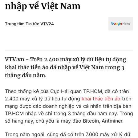
Chính trị
nhập về Việt Nam
Truyền hình
Văn hóa - Giải trí
Xã hội
Y tế
Trung tâm Tin tức VTV24
Đời sống
Pháp luật
Công nghệ
Giáo dục
Y tế
VTV.vn - Trên 2.400 máy xử lý dữ liệu tự động
khai thác tiền ảo đã nhập về Việt Nam trong 3
Thế giới
tháng đầu năm.
Tin tức
Kinh tế
Theo thống kê của Cục Hải quan TP.HCM, đã có trên
Thế giới đó đây
2.400 máy xử lý dữ liệu tự động
khai thác tiền ảo
trên
Tài chính
mạng được các doanh nghiệp và cá nhân trên địa bàn
Dữ liệu và đời sống
Câu chuyện quốc tế
TP.HCM nhập về chỉ trong 3 tháng đầu năm nay. Trong
Thị trường
số hàng này, chủ yếu là máy đào Bitcoin, Antminer.
Truyền hình
Góc doanh nghiệp
Trong năm ngoái, cũng đã có trên 7.000 máy xử lý dữ