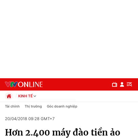
KINH TẾ
Chính trị
Tài chính
Thị trường
Góc doanh nghiệp
Xã hội
20/04/2018 09:28 GMT+7
Pháp luật
Chuyên mục
Kinh tế
Hơn 2.400 máy đào tiền ảo
Thể thao