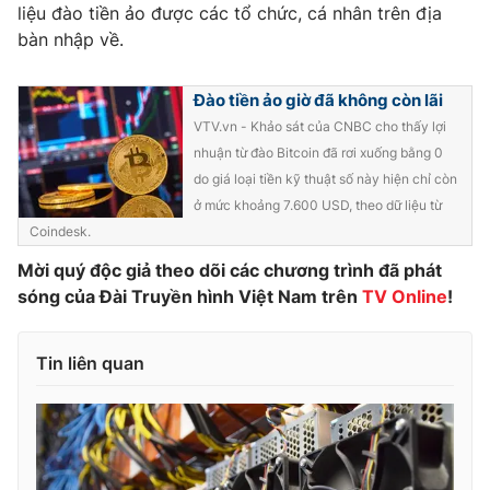
Phim VTV
liệu đào tiền ảo được các tổ chức, cá nhân trên địa
Giải trí
bàn nhập về.
Hậu trường
Điện ảnh
Đời sống
Nhân vật
Đào tiền ảo giờ đã không còn lãi
Âm nhạc
VTV.vn - Khảo sát của CNBC cho thấy lợi
Du lịch
Khán giả
Giáo dục
nhuận từ đào Bitcoin đã rơi xuống bằng 0
Sao
Làm đẹp
Giải sao mai
do giá loại tiền kỹ thuật số này hiện chỉ còn
Tuyển sinh
ở mức khoảng 7.600 USD, theo dữ liệu từ
Công nghệ
Chất lượng cuộc sống
Coindesk.
Học trực tuyến
Hitech Công nghệ tương lai
Mời quý độc giả theo dõi các chương trình đã phát
Giao lưu trực tuyến
sóng của Đài Truyền hình Việt Nam trên
TV Online
!
Sản phẩm
Lịch phát sóng
Thị trường
Tin liên quan
Tư vấn
Chuyên mục khác
Emagazine
Podcast