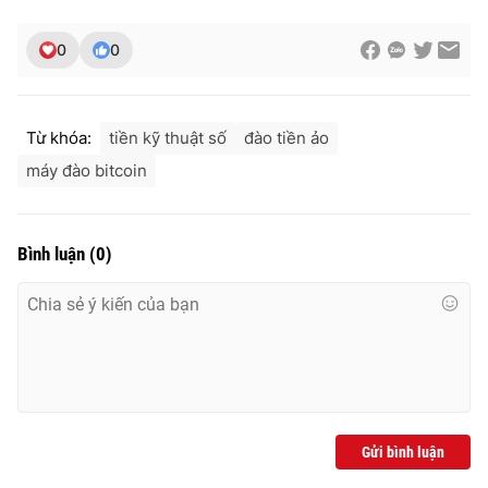
0
0
THỜI BÁO VTV
Từ khóa:
tiền kỹ thuật số
đào tiền ảo
máy đào bitcoin
Theo dõi báo trên
Bình luận
(
0
)
Cơ quan chủ quản:
Đài Truyền hình Việt Nam
Cơ quan báo chí:
Thời báo VTV
Giấy phép hoạt động báo in và báo điện tử số 483/GP-BTTTT
cấp ngày 29/12/2023
Tổng Biên tập:
Vũ Thanh Thủy
Phó Tổng Biên tập:
Nguyễn Thị Mỹ Hạnh, Phạm Quốc Thắng,
Nguyễn Trọng Ninh
Gửi bình luận
Tổng đài VTV:
024.38 355 931 - 024.38 355 932