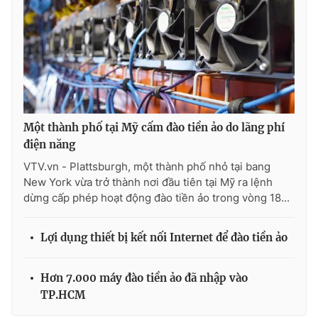
Photo
Infographic
Video
Shorts video
VTV Money
VTV Thể thao
Một thành phố tại Mỹ cấm đào tiền ảo do lãng phí
điện năng
VTV Sức khoẻ
Bất động sản
VTV.vn - Plattsburgh, một thành phố nhỏ tại bang
New York vừa trở thành nơi đầu tiên tại Mỹ ra lệnh
Thị trường 24h
Tấm lòng Việt
dừng cấp phép hoạt động đào tiền ảo trong vòng 18...
VTV4
Vươn mình bằng AI
Lợi dụng thiết bị kết nối Internet để đào tiền ảo
VTV9
VTV8
Hơn 7.000 máy đào tiền ảo đã nhập vào
TP.HCM
Liên hệ tòa soạn
English