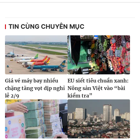
Ðiện thoại Thời báo VTV:
024.66 897 897
Email:
toasoan@vtv.vn
Liên hệ quảng cáo:
024-7300.7108
TIN CÙNG CHUYÊN MỤC
Giá vé máy bay nhiều
EU siết tiêu chuẩn xanh:
chặng tăng vọt dịp nghỉ
Nông sản Việt vào “bài
lễ 2/9
kiểm tra”
® Cấm sao chép dưới mọi hình thức nếu không có sự chấp
thuận bằng văn bản. Ghi rõ nguồn VTV.vn khi phát hành lại
thông tin từ website này.