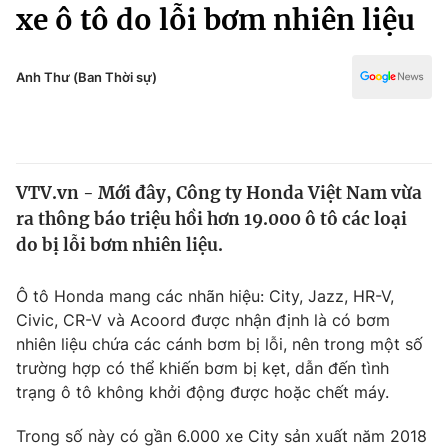
Chính trị
xe ô tô do lỗi bơm nhiên liệu
Truyền hình
Văn hóa - Giải trí
Xã hội
Y tế
Anh Thư (Ban Thời sự)
Đời sống
Pháp luật
Công nghệ
Giáo dục
Y tế
VTV.vn - Mới đây, Công ty Honda Việt Nam vừa
ra thông báo triệu hồi hơn 19.000 ô tô các loại
Thế giới
do bị lỗi bơm nhiên liệu.
Tin tức
Kinh tế
Ô tô Honda mang các nhãn hiệu: City, Jazz, HR-V,
Thế giới đó đây
Civic, CR-V và Acoord được nhận định là có bơm
Tài chính
nhiên liệu chứa các cánh bơm bị lỗi, nên trong một số
Dữ liệu và đời sống
Câu chuyện quốc tế
trường hợp có thể khiến bơm bị kẹt, dẫn đến tình
Thị trường
trạng ô tô không khởi động được hoặc chết máy.
Truyền hình
Góc doanh nghiệp
Trong số này có gần 6.000 xe City sản xuất năm 2018