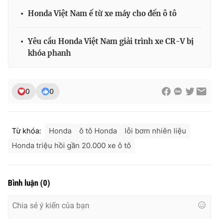
Honda Việt Nam ế từ xe máy cho đến ô tô
Yêu cầu Honda Việt Nam giải trình xe CR-V bị
THỜI BÁO VTV
khóa phanh
0
0
Theo dõi báo trên
Cơ quan chủ quản:
Đài Truyền hình Việt Nam
Từ khóa:
Honda
ô tô Honda
lỗi bơm nhiên liệu
Cơ quan báo chí:
Thời báo VTV
Honda triệu hồi gần 20.000 xe ô tô
Giấy phép hoạt động báo in và báo điện tử số 483/GP-BTTTT
cấp ngày 29/12/2023
Tổng Biên tập:
Vũ Thanh Thủy
Bình luận
(
0
)
Phó Tổng Biên tập:
Nguyễn Thị Mỹ Hạnh, Phạm Quốc Thắng,
Nguyễn Trọng Ninh
Tổng đài VTV:
024.38 355 931 - 024.38 355 932