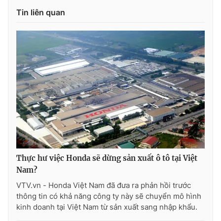
Tin liên quan
Photo
Infographic
Video
Shorts video
VTV Money
VTV Thể thao
VTV Sức khoẻ
Bất động sản
Thị trường 24h
Tấm lòng Việt
Thực hư việc Honda sẽ dừng sản xuất ô tô tại Việt
VTV4
Vươn mình bằng AI
Nam?
VTV.vn - Honda Việt Nam đã đưa ra phản hồi trước
VTV9
VTV8
thông tin có khả năng công ty này sẽ chuyển mô hình
kinh doanh tại Việt Nam từ sản xuất sang nhập khẩu.
Liên hệ tòa soạn
English