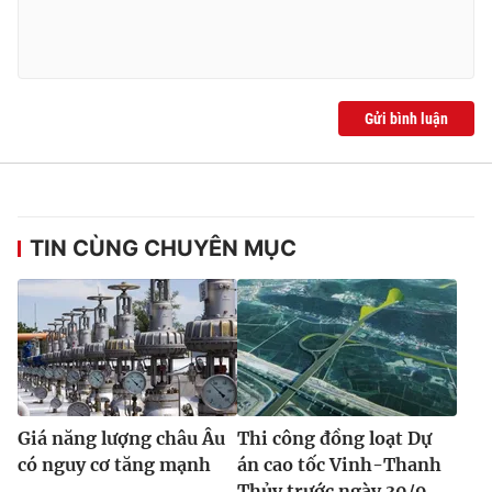
Ðiện thoại Thời báo VTV:
024.66 897 897
Email:
toasoan@vtv.vn
Liên hệ quảng cáo:
024-7300.7108
Gửi bình luận
TIN CÙNG CHUYÊN MỤC
® Cấm sao chép dưới mọi hình thức nếu không có sự chấp
thuận bằng văn bản. Ghi rõ nguồn VTV.vn khi phát hành lại
thông tin từ website này.
Giá năng lượng châu Âu
Thi công đồng loạt Dự
có nguy cơ tăng mạnh
án cao tốc Vinh-Thanh
Thủy trước ngày 30/9