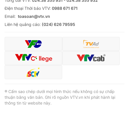
Tổng đài VTV:
024.38 355 931 - 024.38 355 932
Ðiện thoại Thời báo VTV:
0988 671 671
Email:
toasoan@vtv.vn
Liên hệ quảng cáo:
(024) 626 79595
® Cấm sao chép dưới mọi hình thức nếu không có sự chấp
thuận bằng văn bản. Ghi rõ nguồn VTV.vn khi phát hành lại
thông tin từ website này.