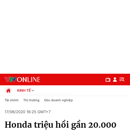
KINH TẾ
Chính trị
Tài chính
Thị trường
Góc doanh nghiệp
Xã hội
17/06/2020 16:25 GMT+7
Pháp luật
Chuyên mục
Kinh tế
Honda triệu hồi gần 20.000
Thể thao