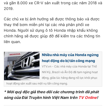
Phim VTV
và gần 8.000 xe CR-V sản xuất trong các năm 2018 và
Giải trí
2019.
Hậu trường
Điện ảnh
Đời sống
Các chủ xe bị ảnh hưởng sẽ được thông báo và được
Nhân vật
Âm nhạc
thay thế bơm miễn phí tại các nhà phân phối xe
Du lịch
Khán giả
Honda. Người sử dụng ô tô Honda nhập khẩu không
Giáo dục
Sao
chính hãng sẽ được giúp đỡ để kiểm tra các thông tin
Làm đẹp
Giải sao mai
liên quan.
Tuyển sinh
Công nghệ
Chất lượng cuộc sống
Học trực tuyến
Nhiều nhà máy của Honda ngừng
Hitech Công nghệ tương lai
Giao lưu trực tuyến
hoạt động do bị tấn công mạng
Sản phẩm
VTV.vn - Các nhà máy của Honda tại Thổ
Nhĩ Kỳ, Brazil và Ấn Độ đã tạm ngừng hoạt
Lịch phát sóng
Thị trường
động, giữa lúc hãng đang nỗ lực khôi phục
hoạt động sản xuất sau một vụ tấn công mạng.
Tư vấn
Chuyên mục khác
* Mời quý độc giả theo dõi các chương trình đã phát
sóng của Đài Truyền hình Việt Nam trên
TV Online
!
Emagazine
Podcast