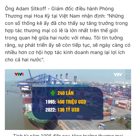
Ông Adam Sitkoff - Giám đốc điều hành Phòng
Photo
Infographic
Thương mại Hoa Kỳ tại Việt Nam nhận định: "Những
con số thống kê ấy đã cho thấy sự tăng trưởng trong
Video
Shorts video
hợp tác thương mại có lẽ là lớn nhất trên thế giới
trong quan hệ giữa hai nước với nhau. Tôi tin tưởng
VTV Money
rằng, sự phát triển ấy sẽ còn tiếp tục, sẽ ngày càng có
VTV Thể thao
nhiều hơn cơ hội hợp tác kinh doanh mang lại lợi ích
cho cả hai nước".
VTV Sức khoẻ
Bất động sản
Thị trường 24h
Tấm lòng Việt
VTV4
Vươn mình bằng AI
VTV9
VTV8
Liên hệ tòa soạn
English