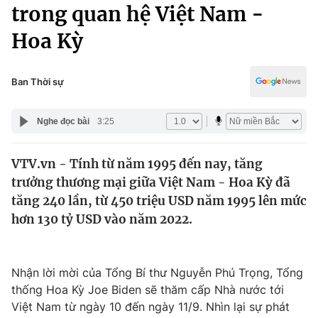
Chính trị
trong quan hệ Việt Nam -
Truyền hình
Hoa Kỳ
Văn hóa - Giải trí
Xã hội
Y tế
Đời sống
Ban Thời sự
Pháp luật
Công nghệ
Giáo dục
Nghe đọc bài
3:25
Y tế
VTV.vn - Tính từ năm 1995 đến nay, tăng
Thế giới
trưởng thương mại giữa Việt Nam - Hoa Kỳ đã
Tin tức
tăng 240 lần, từ 450 triệu USD năm 1995 lên mức
Kinh tế
hơn 130 tỷ USD vào năm 2022.
Thế giới đó đây
Tài chính
Dữ liệu và đời sống
Câu chuyện quốc tế
Thị trường
Nhận lời mời của Tổng Bí thư Nguyễn Phú Trọng, Tổng
thống Hoa Kỳ Joe Biden sẽ thăm cấp Nhà nước tới
Truyền hình
Góc doanh nghiệp
Việt Nam từ ngày 10 đến ngày 11/9. Nhìn lại sự phát