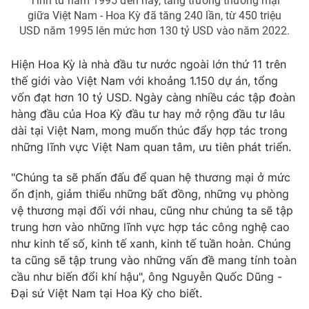
Tính từ năm 1995 đến nay, tăng trưởng thương mại
giữa Việt Nam - Hoa Kỳ đã tăng 240 lần, từ 450 triệu
USD năm 1995 lên mức hơn 130 tỷ USD vào năm 2022.
Hiện Hoa Kỳ là nhà đầu tư nước ngoài lớn thứ 11 trên
THỜI BÁO VTV
thế giới vào Việt Nam với khoảng 1.150 dự án, tổng
vốn đạt hơn 10 tỷ USD. Ngày càng nhiều các tập đoàn
hàng đầu của Hoa Kỳ đầu tư hay mở rộng đầu tư lâu
dài tại Việt Nam, mong muốn thúc đẩy hợp tác trong
Theo dõi báo trên
những lĩnh vực Việt Nam quan tâm, ưu tiên phát triển.
Cơ quan chủ quản:
Đài Truyền hình Việt Nam
"Chúng ta sẽ phấn đấu để quan hệ thương mại ở mức
Cơ quan báo chí:
Thời báo VTV
ổn định, giảm thiểu những bất đồng, những vụ phòng
vệ thương mại đối với nhau, cũng như chúng ta sẽ tập
Giấy phép hoạt động báo in và báo điện tử số 483/GP-BTTTT
cấp ngày 29/12/2023
trung hơn vào những lĩnh vực hợp tác công nghệ cao
như kinh tế số, kinh tế xanh, kinh tế tuần hoàn. Chúng
Tổng Biên tập:
Vũ Thanh Thủy
ta cũng sẽ tập trung vào những vấn đề mang tính toàn
Phó Tổng Biên tập:
Nguyễn Thị Mỹ Hạnh, Phạm Quốc Thắng,
cầu như biến đổi khí hậu", ông Nguyễn Quốc Dũng -
Nguyễn Trọng Ninh
Đại sứ Việt Nam tại Hoa Kỳ cho biết.
Tổng đài VTV:
024.38 355 931 - 024.38 355 932