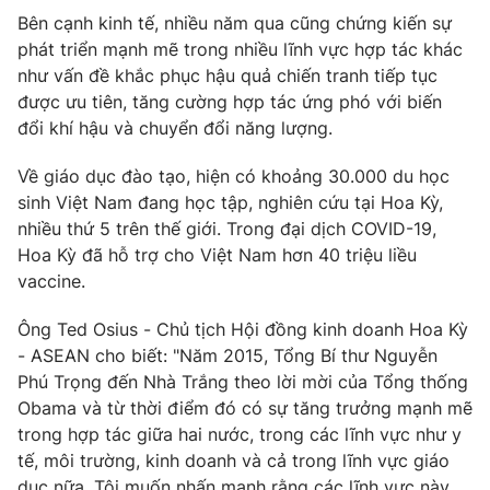
Ðiện thoại Thời báo VTV:
024.66 897 897
Bên cạnh kinh tế, nhiều năm qua cũng chứng kiến sự
Email:
toasoan@vtv.vn
phát triển mạnh mẽ trong nhiều lĩnh vực hợp tác khác
Liên hệ quảng cáo:
024-7300.7108
như vấn đề khắc phục hậu quả chiến tranh tiếp tục
được ưu tiên, tăng cường hợp tác ứng phó với biến
đổi khí hậu và chuyển đổi năng lượng.
Về giáo dục đào tạo, hiện có khoảng 30.000 du học
sinh Việt Nam đang học tập, nghiên cứu tại Hoa Kỳ,
nhiều thứ 5 trên thế giới. Trong đại dịch COVID-19,
Hoa Kỳ đã hỗ trợ cho Việt Nam hơn 40 triệu liều
vaccine.
Ông Ted Osius - Chủ tịch Hội đồng kinh doanh Hoa Kỳ
- ASEAN cho biết: "Năm 2015, Tổng Bí thư Nguyễn
Phú Trọng đến Nhà Trắng theo lời mời của Tổng thống
® Cấm sao chép dưới mọi hình thức nếu không có sự chấp
thuận bằng văn bản. Ghi rõ nguồn VTV.vn khi phát hành lại
Obama và từ thời điểm đó có sự tăng trưởng mạnh mẽ
thông tin từ website này.
trong hợp tác giữa hai nước, trong các lĩnh vực như y
tế, môi trường, kinh doanh và cả trong lĩnh vực giáo
dục nữa. Tôi muốn nhấn mạnh rằng các lĩnh vực này