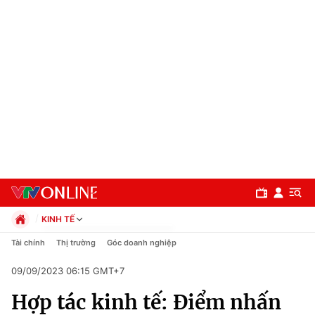
KINH TẾ
Chính trị
Tài chính
Thị trường
Góc doanh nghiệp
Xã hội
09/09/2023 06:15 GMT+7
Pháp luật
Chuyên mục
Kinh tế
Hợp tác kinh tế: Điểm nhấn
Thể thao