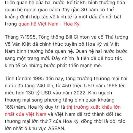
Phim VTV
triển quan hệ của hai nước, kể từ khi bình thường hóa
Giải trí
quan hệ ngoại giao cách đây gần 30 năm có thể
Hậu trường
khẳng định hợp tác về kinh tế là một dấu ấn nổi bật
Điện ảnh
Đời sống
trong
quan hệ Việt Nam - Hoa Kỳ.
Nhân vật
Âm nhạc
Du lịch
Tháng 7/1995, Tổng thống Bill Clinton và cố Thủ tướng
Khán giả
Giáo dục
Sao
Võ Văn Kiệt đã chính thức tuyên bố Hoa Kỳ và Việt
Làm đẹp
Giải sao mai
Nam bình thường hóa quan hệ. Quan hệ hai nước bước
Tuyển sinh
Công nghệ
sang một trang mới. Đây chính là tiền đề để hợp tác
Chất lượng cuộc sống
Học trực tuyến
kinh tế có những bước phát triển mạnh mẽ.
Hitech Công nghệ tương lai
Giao lưu trực tuyến
Tính từ năm 1995 đến nay, tăng trưởng thương mại hai
Sản phẩm
nước đã tăng 240 lần, từ 450 triệu USD năm 1995 lên
Lịch phát sóng
mức hơn 130 tỷ USD vào năm 2022. Kim ngạch
Thị trường
thương mại song phương tăng bình quân khoảng
Tư vấn
16%/năm. Hoa Kỳ duy trì là
thị trường xuất khẩu lớn
nhất của Việt Nam
và Việt Nam đã trở thành đối tác
Chuyên mục khác
thương mại lớn thứ 7 của Hoa Kỳ, đồng thời là đối tác
Emagazine
Podcast
lớn nhất ở khu vực ASEAN.