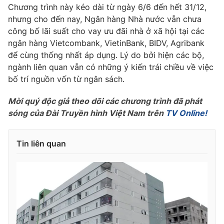
Phim VTV
Chương trình này kéo dài từ ngày 6/6 đến hết 31/12,
Giải trí
nhưng cho đến nay, Ngân hàng Nhà nước vẫn chưa
Hậu trường
công bố lãi suất cho vay ưu đãi nhà ở xã hội tại các
Điện ảnh
Đời sống
Nhân vật
ngân hàng Vietcombank, VietinBank, BIDV, Agribank
Âm nhạc
để cùng thống nhất áp dụng. Lý do bởi hiện các bộ,
Du lịch
Khán giả
ngành liên quan vẫn có những ý kiến trái chiều về việc
Giáo dục
Sao
bố trí nguồn vốn từ ngân sách.
Làm đẹp
Giải sao mai
Tuyển sinh
Công nghệ
Chất lượng cuộc sống
Mời quý độc giả theo dõi các chương trình đã phát
Học trực tuyến
sóng của Đài Truyền hình Việt Nam trên
TV Online!
Hitech Công nghệ tương lai
Giao lưu trực tuyến
Sản phẩm
Tin liên quan
Lịch phát sóng
Thị trường
Tư vấn
Chuyên mục khác
Emagazine
Podcast