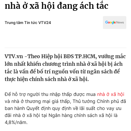
Chính trị
nhà ở xã hội đang ách tắc
Truyền hình
Văn hóa - Giải trí
Xã hội
Y tế
Trung tâm Tin tức VTV24
Đời sống
Pháp luật
Công nghệ
Giáo dục
Y tế
VTV.vn -Theo Hiệp hội BĐS TP.HCM, vướng mắc
lớn nhất khiến chương trình nhà ở xã hội bị ách
Thế giới
tắc là vấn đề bố trí nguồn vốn từ ngân sách để
thực hiện chính sách nhà ở xã hội.
Tin tức
Kinh tế
Thế giới đó đây
Để hỗ trợ người thu nhập thấp được mua
nhà ở xã hội
Tài chính
và nhà ở thương mại giá thấp, Thủ tướng Chính phủ đã
Dữ liệu và đời sống
Câu chuyện quốc tế
ban hành Quyết định quy định về lãi suất cho vay ưu
Thị trường
đãi nhà ở xã hội tại Ngân hàng chính sách xã hội là
Truyền hình
Góc doanh nghiệp
4,8%/năm.