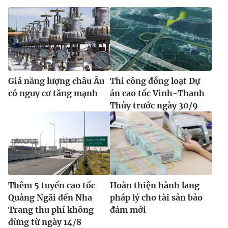
Ðiện thoại Thời báo VTV:
024.66 897 897
Email:
toasoan@vtv.vn
Liên hệ quảng cáo:
024-7300.7108
Giá năng lượng châu Âu
Thi công đồng loạt Dự
có nguy cơ tăng mạnh
án cao tốc Vinh-Thanh
Thủy trước ngày 30/9
® Cấm sao chép dưới mọi hình thức nếu không có sự chấp
Thêm 5 tuyến cao tốc
Hoàn thiện hành lang
thuận bằng văn bản. Ghi rõ nguồn VTV.vn khi phát hành lại
Quảng Ngãi đến Nha
pháp lý cho tài sản bảo
thông tin từ website này.
Trang thu phí không
đảm mới
dừng từ ngày 14/8