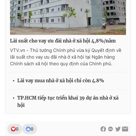
Photo
Infographic
Video
Shorts video
Lãi suất cho vay ưu đãi nhà ở xã hội 4,8%/năm
VTV Money
VTV Thể thao
VTV.vn - Thủ tướng Chính phủ vừa ký Quyết định về
lãi suất cho vay ưu đãi nhà ở xã hội tại Ngân hàng
VTV Sức khoẻ
Bất động sản
Chính sách xã hội theo quy định của Chính phủ.
Thị trường 24h
Tấm lòng Việt
Lãi vay mua nhà ở xã hội chỉ còn 4.8%
VTV4
Vươn mình bằng AI
TP.HCM tiếp tục triển khai 39 dự án nhà ở xã
hội
VTV9
VTV8
0
0
Liên hệ tòa soạn
English