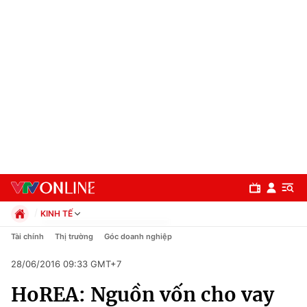
KINH TẾ
Chính trị
Tài chính
Thị trường
Góc doanh nghiệp
Xã hội
28/06/2016 09:33 GMT+7
Pháp luật
Chuyên mục
Kinh tế
HoREA: Nguồn vốn cho vay
Thể thao