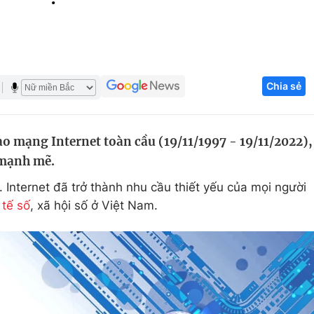
Góc ảnh
Giáo dục
Công nghệ
Chia sẻ
Tuyển sinh
Hitech Công ng
Học trực tuyến
Sản phẩm
ào mạng Internet toàn cầu (19/11/1997 - 19/11/2022),
g
Thị trường
 mạnh mẽ.
Tư vấn
 Internet đã trở thành nhu cầu thiết yếu của mọi người
 tế số
, xã hội số ở Việt Nam.