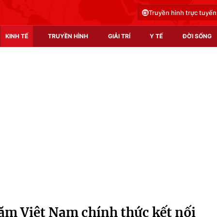
Truyền hình trực tuyến
KINH TẾ
TRUYỀN HÌNH
GIẢI TRÍ
Y TẾ
ĐỜI SỐNG
Pháp luật
Y tế
Truyền hình
Multimedia
Phim VTV
Video
Hậu trường
Shorts video
Nhân vật
Podcast
Khán giả
EMagazine
Giải sao mai
Photo
m Việt Nam chính thức kết nối
Infographic