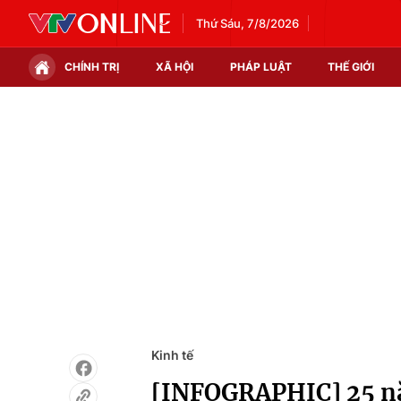
Thứ Sáu, 7/8/2026
CHÍNH TRỊ
XÃ HỘI
PHÁP LUẬT
THẾ GIỚI
Chính trị
Xã hội
Thế giới
Kinh tế
Tin tức
Tài chính
Thế giới đó đây
Thị trường
Câu chuyện quốc tế
Góc doanh nghiệp
Dữ liệu và đời sống
Kinh tế
[INFOGRAPHIC] 25 nă