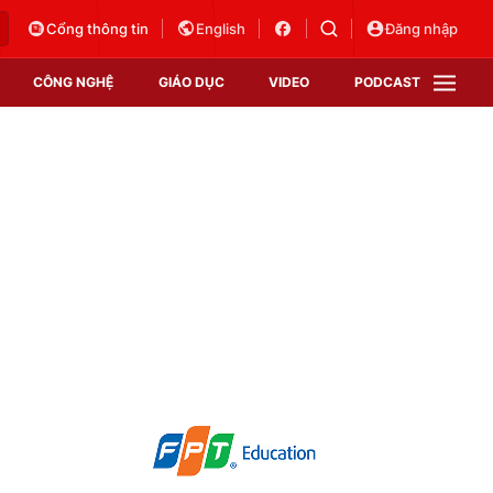
Cổng thông tin
English
Đăng nhập
CÔNG NGHỆ
GIÁO DỤC
VIDEO
PODCAST
VTV Money
VTV Thể thao
VTV Sức khoẻ
Bất động sản
Thị trường 24h
Tấm lòng Việt
Vươn mình bằng AI
VTV4
VTV8
VTV9
Lịch phát sóng
Giao lưu trực tuyến
Sự kiện