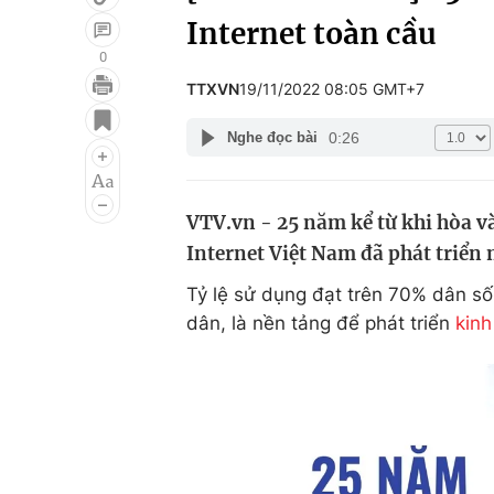
Internet toàn cầu
0
TTXVN
19/11/2022 08:05 GMT+7
Giải trí
Đời sống
0:26
Nghe đọc bài
Điện ảnh
Du lịch
Âm nhạc
Làm đẹp
VTV.vn - 25 năm kể từ khi hòa v
Sao
Chất lượng cuộc sốn
Internet Việt Nam đã phát triển
Tỷ lệ sử dụng đạt trên 70% dân số.
dân, là nền tảng để phát triển
kinh