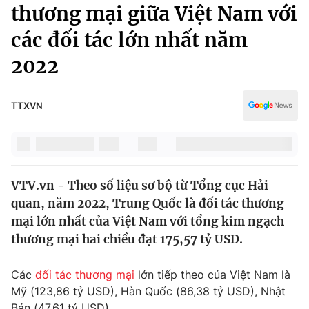
Chính trị
thương mại giữa Việt Nam với
Truyền hình
các đối tác lớn nhất năm
Văn hóa - Giải trí
Xã hội
Y tế
2022
Đời sống
Pháp luật
Công nghệ
Giáo dục
TTXVN
Y tế
Thế giới
VTV.vn - Theo số liệu sơ bộ từ Tổng cục Hải
Tin tức
quan, năm 2022, Trung Quốc là đối tác thương
Kinh tế
Thế giới đó đây
mại lớn nhất của Việt Nam với tổng kim ngạch
Tài chính
thương mại hai chiều đạt 175,57 tỷ USD.
Dữ liệu và đời sống
Câu chuyện quốc tế
Thị trường
Các
đối tác thương mại
lớn tiếp theo của Việt Nam là
Truyền hình
Góc doanh nghiệp
Mỹ (123,86 tỷ USD), Hàn Quốc (86,38 tỷ USD), Nhật
Bản (47,61 tỷ USD)...