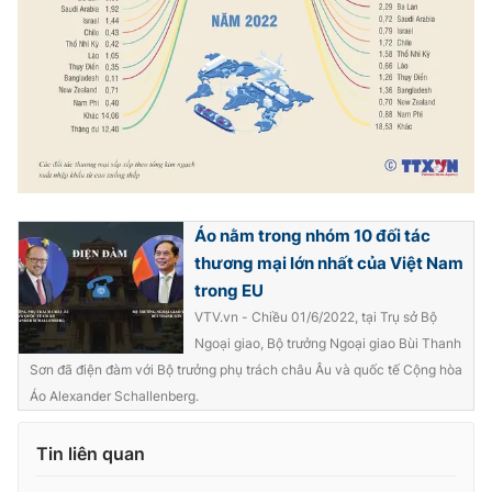
Photo
Infographic
Video
Shorts video
VTV Money
VTV Thể thao
VTV Sức khoẻ
Bất động sản
Áo nằm trong nhóm 10 đối tác
thương mại lớn nhất của Việt Nam
Thị trường 24h
Tấm lòng Việt
trong EU
VTV.vn - Chiều 01/6/2022, tại Trụ sở Bộ
Ngoại giao, Bộ trưởng Ngoại giao Bùi Thanh
VTV4
Vươn mình bằng AI
Sơn đã điện đàm với Bộ trưởng phụ trách châu Âu và quốc tế Cộng hòa
Áo Alexander Schallenberg.
VTV9
VTV8
Tin liên quan
Liên hệ tòa soạn
English