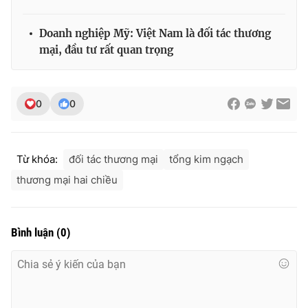
Ðiện thoại Thời báo VTV:
024.66 897 897
Email:
toasoan@vtv.vn
Doanh nghiệp Mỹ: Việt Nam là đối tác thương
Liên hệ quảng cáo:
024-7300.7108
mại, đầu tư rất quan trọng
0
0
Từ khóa:
đối tác thương mại
tổng kim ngạch
thương mại hai chiều
Bình luận
(
0
)
® Cấm sao chép dưới mọi hình thức nếu không có sự chấp
thuận bằng văn bản. Ghi rõ nguồn VTV.vn khi phát hành lại
thông tin từ website này.