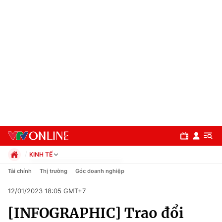
KINH TẾ
Chính trị
Tài chính
Thị trường
Góc doanh nghiệp
Xã hội
12/01/2023 18:05 GMT+7
Pháp luật
Chuyên mục
Kinh tế
[INFOGRAPHIC] Trao đổi
Thể thao