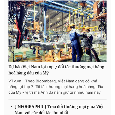
THỜI BÁO VTV
Theo dõi báo trên
Cơ quan chủ quản:
Đài Truyền hình Việt Nam
Dự báo Việt Nam lọt top 7 đối tác thương mại hàng
Cơ quan báo chí:
Thời báo VTV
hoá hàng đầu của Mỹ
Giấy phép hoạt động báo in và báo điện tử số 483/GP-BTTTT
VTV.vn - Theo Bloomberg, Việt Nam đang có khả
cấp ngày 29/12/2023
năng lọt top 7 đối tác thương mại hàng hoá hàng đầu
Tổng Biên tập:
Vũ Thanh Thủy
của Mỹ - vị trí mà Anh đã nắm giữ từ nhiều năm nay.
Phó Tổng Biên tập:
Nguyễn Thị Mỹ Hạnh, Phạm Quốc Thắng,
Nguyễn Trọng Ninh
[INFOGRAPHIC] Trao đổi thương mại giữa Việt
Tổng đài VTV:
024.38 355 931 - 024.38 355 932
Nam với các đối tác lớn nhất