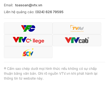
Email:
toasoan@vtv.vn
Liên hệ quảng cáo:
(024) 626 79595
® Cấm sao chép dưới mọi hình thức nếu không có sự chấp
thuận bằng văn bản. Ghi rõ nguồn VTV.vn khi phát hành lại
thông tin từ website này.