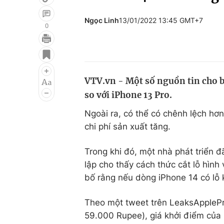
Ngọc Linh
13/01/2022 13:45 GMT+7
0
Giải trí
Đời sống
Điện ảnh
Du lịch
VTV.vn - Một số nguồn tin cho bi
Âm nhạc
Làm đẹp
so với iPhone 13 Pro.
Sao
Chất lượng cuộc sốn
Ngoài ra, có thể có chênh lệch h
chi phí sản xuất tăng.
Trong khi đó, một nhà phát triển đ
lập cho thấy cách thức cắt lỗ hình
bố rằng nếu dòng iPhone 14 có lỗ 
Theo một tweet trên LeaksApplePr
59.000 Rupee), giá khởi điểm của