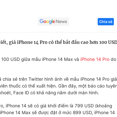
Góc ảnh
Chia sẻ
Giáo dục
Công nghệ
Tuyển sinh
Hitech Công ng
ết, giá iPhone 14 Pro có thể bắt đầu cao hơn 100 US
Học trực tuyến
Sản phẩm
g
Thị trường
ơn 100 USD giữa mẫu iPhone 14 Max và
iPhone 14 Pro
do
Tư vấn
ã chia sẻ trên Twitter hình ảnh về mẫu iPhone 14 Pro giả
 viên thuốc có thể xuất hiện. Gần đây, một báo cáo tuyê
khoét, Face ID có khả năng nằm dưới màn hình.
o, iPhone 14 sẽ có giá khởi điểm là 799 USD (khoảng
 iPhone 14 Max sẽ được đặt ở mức 899 USD, iPhone 14