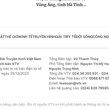
Vũng Áng, tỉnh Hà Tĩnh...
UẬT
THẾ GIỚI
KINH TẾ
TRUYỀN HÌNH
GIẢI TRÍ
Y TẾ
ĐỜI SỐNG
CÔNG NG
Đài Truyền hình Việt Nam
Tổng Biên tập:
Vũ Thanh Thủy
hời báo VTV
Phó Tổng Biên tập:
Nguyễn Thị Mỹ Hạ
g báo in và báo điện tử số
Nguyễn Trọng Ninh
 ngày 29/12/2023
Tổng đài VTV:
024.38 355 931 - 024
Ðiện thoại Thời báo VTV:
0988 671 6
Email:
toasoan@vtv.vn
Liên hệ quảng cáo:
(024) 626 79595
bằng văn bản. Ghi rõ nguồn VTV.vn khi phát hành lại thông tin từ w