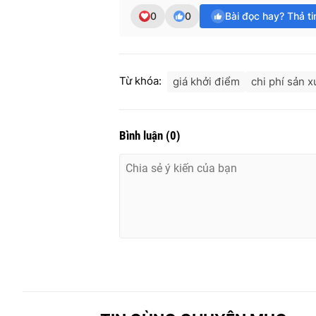
0
0
Bài đọc hay? Thả t
Từ khóa:
giá khởi điểm
chi phí sản x
Bình luận
(
0
)