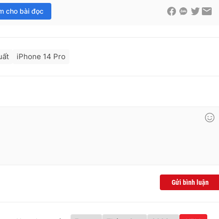
im cho bài đọc
uất
iPhone 14 Pro
Gửi bình luận