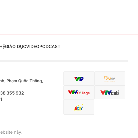
HỆ
GIÁO DỤC
VIDEO
PODCAST
nh, Phạm Quốc Thắng,
.38 355 932
71
ebsite này.