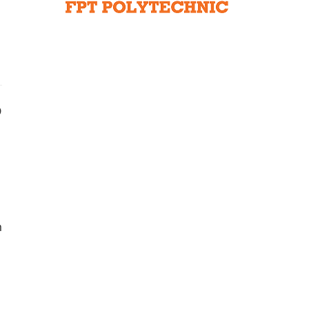
Liên hệ toà soạn
hệ tương lai
D
n