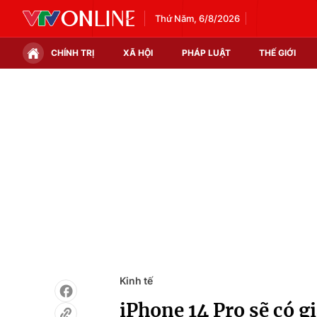
Thứ Năm, 6/8/2026
CHÍNH TRỊ
XÃ HỘI
PHÁP LUẬT
THẾ GIỚI
Chính trị
Xã hội
Thế giới
Kinh tế
Tin tức
Tài chính
Thế giới đó đây
Thị trường
Câu chuyện quốc tế
Góc doanh nghiệp
Dữ liệu và đời sống
Kinh tế
iPhone 14 Pro sẽ có g