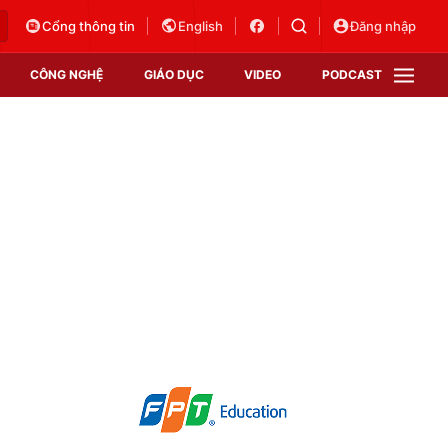
Cổng thông tin
English
Đăng nhập
CÔNG NGHỆ
GIÁO DỤC
VIDEO
PODCAST
VTV Money
VTV Thể thao
VTV Sức khoẻ
Bất động sản
Thị trường 24h
Tấm lòng Việt
Vươn mình bằng AI
VTV4
VTV8
VTV9
Lịch phát sóng
Giao lưu trực tuyến
Sự kiện