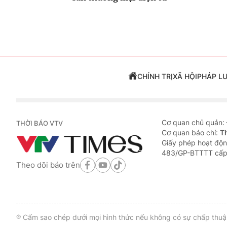
CHÍNH TRỊ
XÃ HỘI
PHÁP L
Cơ quan chủ quản:
THỜI BÁO VTV
Cơ quan báo chí:
T
Giấy phép hoạt độn
483/GP-BTTTT cấp
Theo dõi báo trên
® Cấm sao chép dưới mọi hình thức nếu không có sự chấp thuận 