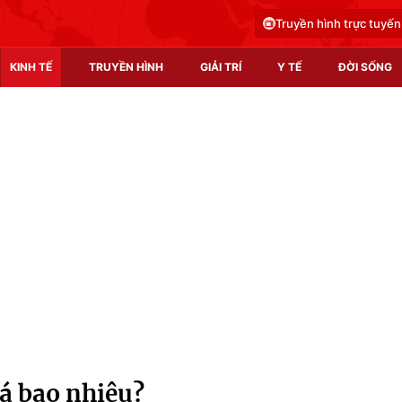
Truyền hình trực tuyến
KINH TẾ
TRUYỀN HÌNH
GIẢI TRÍ
Y TẾ
ĐỜI SỐNG
Pháp luật
Y tế
Truyền hình
Multimedia
Phim VTV
Video
Hậu trường
Shorts video
Nhân vật
Podcast
Khán giả
EMagazine
Giải sao mai
Photo
iá bao nhiêu?
Infographic