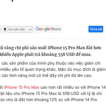
Góc ảnh
Giáo dục
Công nghệ
Chia sẻ
Tuyển sinh
Hitech Công ng
Học trực tuyến
Sản phẩm
lộ rằng chi phí sản xuất iPhone 15 Pro Max đắt hơn
g
Thị trường
 khiến Apple phải trả khoảng 558 USD để mua.
Tư vấn
ới các sản phẩm của mình phụ thuộc vào việc giảm chi
 nhiều yếu tố quan trọng khác. Mặc dù mục đích là giảm
ệu các tính năng mới có thể đẩy chi phí đó lên cao.
uất
iPhone 15 Pro Max
cao hơn rất nhiều so với iPhone 14
ật liệu cho iPhone 15 Pro Max là 558 USD với tỷ lệ chi
ược cho là đắt hơn khoảng 12% so với iPhone 14 Pro