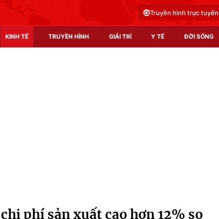
Truyền hình trực tuyến
KINH TẾ
TRUYỀN HÌNH
GIẢI TRÍ
Y TẾ
ĐỜI SỐNG
Pháp luật
Y tế
Truyền hình
Multimedia
Phim VTV
Video
Hậu trường
Shorts video
Nhân vật
Podcast
Khán giả
EMagazine
Giải sao mai
Photo
 chi phí sản xuất cao hơn 12% so
Infographic