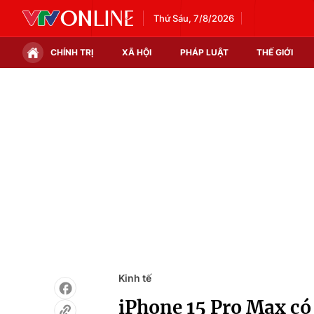
Thứ Sáu, 7/8/2026
CHÍNH TRỊ
XÃ HỘI
PHÁP LUẬT
THẾ GIỚI
Chính trị
Xã hội
Thế giới
Kinh tế
Tin tức
Tài chính
Thế giới đó đây
Thị trường
Câu chuyện quốc tế
Góc doanh nghiệp
Dữ liệu và đời sống
Kinh tế
iPhone 15 Pro Max có