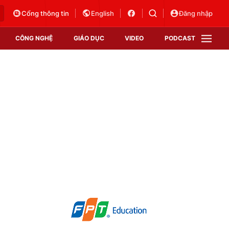
Cổng thông tin
English
Đăng nhập
CÔNG NGHỆ
GIÁO DỤC
VIDEO
PODCAST
VTV Money
VTV Thể thao
VTV Sức khoẻ
Bất động sản
Thị trường 24h
Tấm lòng Việt
Vươn mình bằng AI
VTV4
VTV8
VTV9
Lịch phát sóng
Giao lưu trực tuyến
Sự kiện