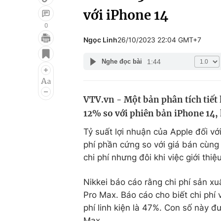
với iPhone 14
0
Ngọc Linh
26/10/2023 22:04 GMT+7
Giải trí
Đời sống
1:44
Nghe đọc bài
Điện ảnh
Du lịch
Âm nhạc
Làm đẹp
VTV.vn - Một bản phân tích tiết 
Sao
Chất lượng cuộc sốn
12% so với phiên bản iPhone 14,
Tỷ suất lợi nhuận của Apple đối v
phí phần cứng so với giá bán cùng
chi phí nhưng đôi khi việc giới thi
Nikkei báo cáo rằng chi phí sản x
Pro Max. Báo cáo cho biết chi phí v
phí linh kiện là 47%. Con số này đ
Max.