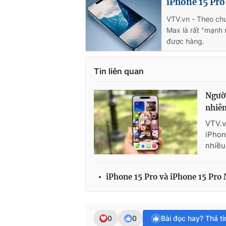
iPhone 15 Pro
VTV.vn - Theo chu
Max là rất "mạnh 
được hàng.
Tin liên quan
Người
nhiê
VTV.v
iPhon
nhiều
iPhone 15 Pro và iPhone 15 Pro M
0
0
Bài đọc hay? Thả t