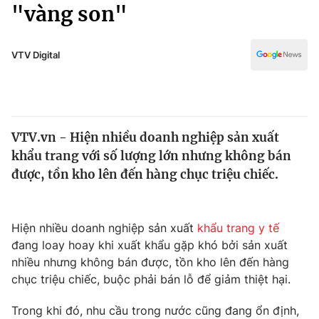
Chính trị
"vàng son"
Truyền hình
Văn hóa - Giải trí
Xã hội
Y tế
VTV Digital
Đời sống
Pháp luật
Công nghệ
Giáo dục
Y tế
VTV.vn - Hiện nhiều doanh nghiệp sản xuất
khẩu trang với số lượng lớn nhưng không bán
Thế giới
được, tồn kho lên đến hàng chục triệu chiếc.
Tin tức
Kinh tế
Thế giới đó đây
Hiện nhiều doanh nghiệp sản xuất
khẩu trang y tế
Tài chính
đang loay hoay khi xuất khẩu gặp khó bởi sản xuất
Dữ liệu và đời sống
Câu chuyện quốc tế
nhiều nhưng không bán được, tồn kho lên đến hàng
Thị trường
chục triệu chiếc, buộc phải bán lỗ để giảm thiệt hại.
Truyền hình
Góc doanh nghiệp
Trong khi đó, nhu cầu trong nước cũng đang ổn định,