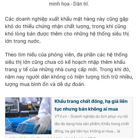
minh họa - Dân trí.
Photo
Infographic
Các doanh nghiệp xuất khẩu mặt hàng này cũng gặp
khó do thiếu chứng nhận chất lượng, trong khi cũng
Video
Shorts video
khó lòng bán được thêm cho những hệ thống siêu thị
lớn trong nước.
VTV Money
VTV Thể thao
Theo tìm hiểu của phóng viên, đa phần các hệ thống
siêu thị lớn cũng chưa có kế hoạch nhập thêm khẩu
VTV Sức khoẻ
Bất động sản
trang y tế của những nhà cung cấp mới. Trong khi đó,
năm nay người dân không có hiện tượng tích trữ nhiều,
Thị trường 24h
Tấm lòng Việt
lượng mua bình ổn và dễ dự đoán.
VTV4
Vươn mình bằng AI
Khẩu trang chất đống, hạ giá liên
tục nhưng bán không ai mua
VTV9
VTV.vn - Doanh nghiệp du lịch phục vụ nội
VTV8
địa đa dạng hóa sản phẩm; Khẩu trang chất
đống, hạ giá liên tục không ai mua… là
Liên hệ tòa soạn
English