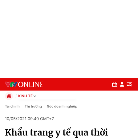
KINH TẾ
Chính trị
Tài chính
Thị trường
Góc doanh nghiệp
Xã hội
10/05/2021 09:40 GMT+7
Pháp luật
Chuyên mục
Kinh tế
Khẩu trang y tế qua thời
Thể thao