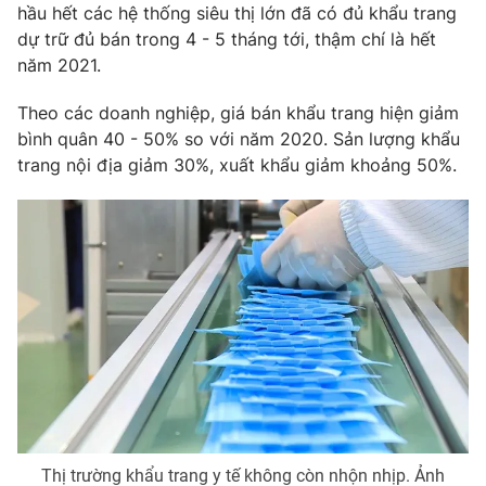
Phim VTV
hầu hết các hệ thống siêu thị lớn đã có đủ khẩu trang
Giải trí
dự trữ đủ bán trong 4 - 5 tháng tới, thậm chí là hết
Hậu trường
năm 2021.
Điện ảnh
Đời sống
Nhân vật
Âm nhạc
Theo các doanh nghiệp, giá bán khẩu trang hiện giảm
Du lịch
Khán giả
bình quân 40 - 50% so với năm 2020. Sản lượng khẩu
Giáo dục
Sao
trang nội địa giảm 30%, xuất khẩu giảm khoảng 50%.
Làm đẹp
Giải sao mai
Tuyển sinh
Công nghệ
Chất lượng cuộc sống
Học trực tuyến
Hitech Công nghệ tương lai
Giao lưu trực tuyến
Sản phẩm
Lịch phát sóng
Thị trường
Tư vấn
Chuyên mục khác
Emagazine
Podcast
Thị trường khẩu trang y tế không còn nhộn nhịp. Ảnh