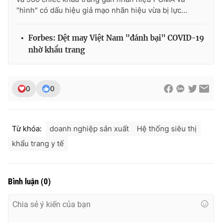
Ðiện thoại Thời báo VTV:
024.66 897 897
"hình" có dấu hiệu giả mạo nhãn hiệu vừa bị lực...
Email:
toasoan@vtv.vn
Liên hệ quảng cáo:
024-7300.7108
Forbes: Dệt may Việt Nam "đánh bại" COVID-19
nhờ khẩu trang
0
0
Từ khóa:
doanh nghiệp sản xuất
Hệ thống siêu thị
khẩu trang y tế
® Cấm sao chép dưới mọi hình thức nếu không có sự chấp
Bình luận
(
0
)
thuận bằng văn bản. Ghi rõ nguồn VTV.vn khi phát hành lại
thông tin từ website này.