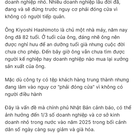
Phim VTV
doanh nghiệp nhỏ. Nhiều doanh nghiệp lâu đời đã,
Giải trí
đang và sẽ đứng trước nguy cơ phải đóng cửa vì
Hậu trường
không có người tiếp quản.
Điện ảnh
Đời sống
Nhân vật
Ông Kiyoshi Hashimoto là chủ một nhà máy, năm nay
Âm nhạc
Du lịch
ông đã 82 tuổi. Ở tuổi của ông, đáng nhẽ ông nên
Khán giả
Giáo dục
Sao
được nghỉ hưu để an dưỡng tuổi già nhưng cuộc đời
Làm đẹp
Giải sao mai
chưa cho phép. Đến bây giờ ông vẫn chưa tìm được
Tuyển sinh
người kế nghiệp hay doanh nghiệp nào mua lại xưởng
Công nghệ
Chất lượng cuộc sống
sản xuất của ông.
Học trực tuyến
Hitech Công nghệ tương lai
Giao lưu trực tuyến
Mặc dù công ty có tệp khách hàng trung thành nhưng
Sản phẩm
đang lâm vào nguy cơ "phải đóng cửa" vì không có
người điều hành
Lịch phát sóng
Thị trường
Đây là vấn đề mà chính phủ Nhật Bản cảnh báo, có thể
Tư vấn
ảnh hưởng đến 1/3 số doanh nghiệp và cơ sở kinh
Chuyên mục khác
doanh nhỏ trong nước vào năm 2025 trong bối cảnh
Emagazine
Podcast
dân số ngày càng suy giảm và già hóa.