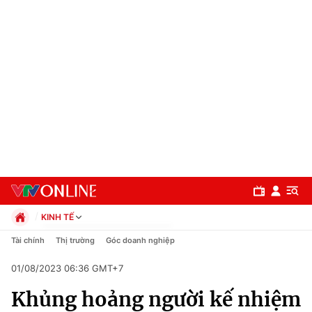
KINH TẾ
Chính trị
Tài chính
Thị trường
Góc doanh nghiệp
Xã hội
01/08/2023 06:36 GMT+7
Pháp luật
Chuyên mục
Kinh tế
Khủng hoảng người kế nhiệm
Thể thao