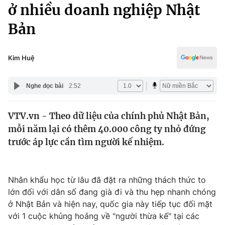
Chính trị
ở nhiều doanh nghiệp Nhật
Truyền hình
Bản
Văn hóa - Giải trí
Xã hội
Y tế
Đời sống
Kim Huệ
Pháp luật
Công nghệ
Giáo dục
Nghe đọc bài
2:52
Y tế
VTV.vn - Theo dữ liệu của chính phủ Nhật Bản,
Thế giới
mỗi năm lại có thêm 40.000 công ty nhỏ đứng
Tin tức
trước áp lực cần tìm người kế nhiệm.
Kinh tế
Thế giới đó đây
Tài chính
Dữ liệu và đời sống
Nhân khẩu học từ lâu đã đặt ra những thách thức to
Câu chuyện quốc tế
Thị trường
lớn đối với dân số đang già đi và thu hẹp nhanh chóng
ở Nhật Bản và hiện nay, quốc gia này tiếp tục đối mặt
Truyền hình
Góc doanh nghiệp
với 1 cuộc khủng hoảng về "người thừa kế" tại các