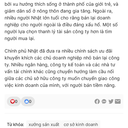
Ðiện thoại Thời báo VTV:
024.66 897 897
bởi xu hướng thích sống ở thành phố của giới trẻ, và
giảm dân số ở nông thôn đang gia tăng. Ngoài ra,
Email:
toasoan@vtv.vn
nhiều người Nhật lớn tuổi cho rằng bán lại doanh
Liên hệ quảng cáo:
024-7300.7108
nghiệp cho người ngoài là điều đáng xấu hổ. Một số
người lựa chọn thanh lý tài sản công ty hơn là tìm
người mua lại.
Chính phủ Nhật đã đưa ra nhiều chính sách ưu đãi
khuyến khích các chủ doanh nghiệp nhỏ bán lại công
ty. Nhiều ngân hàng, công ty kế toán và các nhà tư
vấn tài chính khác cũng chuyển hướng làm cầu nối
giữa các chủ sở hữu công ty muốn chuyển giao công
việc kinh doanh của mình, với người bán tiềm năng.
® Cấm sao chép dưới mọi hình thức nếu không có sự chấp
0
0
thuận bằng văn bản. Ghi rõ nguồn VTV.vn khi phát hành lại
thông tin từ website này.
Từ khóa:
xưởng sản xuất
cơ sở kinh doanh