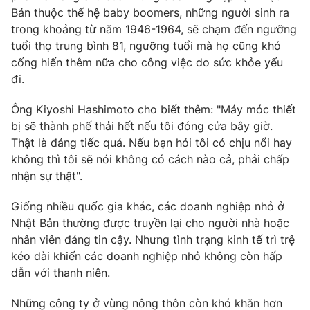
Bản thuộc thế hệ baby boomers, những người sinh ra
trong khoảng từ năm 1946-1964, sẽ chạm đến ngưỡng
tuổi thọ trung bình 81, ngưỡng tuổi mà họ cũng khó
cống hiến thêm nữa cho công việc do sức khỏe yếu
THỜI BÁO VTV
đi.
Ông Kiyoshi Hashimoto cho biết thêm: "Máy móc thiết
bị sẽ thành phế thải hết nếu tôi đóng cửa bây giờ.
Theo dõi báo trên
Thật là đáng tiếc quá. Nếu bạn hỏi tôi có chịu nổi hay
không thì tôi sẽ nói không có cách nào cả, phải chấp
Cơ quan chủ quản:
Đài Truyền hình Việt Nam
nhận sự thật".
Cơ quan báo chí:
Thời báo VTV
Giống nhiều quốc gia khác, các doanh nghiệp nhỏ ở
Giấy phép hoạt động báo in và báo điện tử số 483/GP-BTTTT
Nhật Bản thường được truyền lại cho người nhà hoặc
cấp ngày 29/12/2023
nhân viên đáng tin cậy. Nhưng tình trạng kinh tế trì trệ
Tổng Biên tập:
Vũ Thanh Thủy
kéo dài khiến các doanh nghiệp nhỏ không còn hấp
Phó Tổng Biên tập:
Nguyễn Thị Mỹ Hạnh, Phạm Quốc Thắng,
dẫn với thanh niên.
Nguyễn Trọng Ninh
Tổng đài VTV:
024.38 355 931 - 024.38 355 932
Những công ty ở vùng nông thôn còn khó khăn hơn