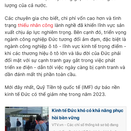
Phim VTV
lượng của cả nước.
Giải trí
Hậu trường
Các chuyên gia cho biết, chi phí vốn cao hơn và tình
Điện ảnh
Đời sống
Nhân vật
trạng
thiếu nhân công
lành nghề đã khiến lĩnh vực sản
Âm nhạc
xuất chịu áp lực nghiêm trọng. Bên cạnh đó, triển vọng
Du lịch
Khán giả
ngành công nghiệp Đức tương đối ảm đạm, đặc biệt là
Giáo dục
Sao
ngành công nghiệp ô tô - lĩnh vực kinh tế trọng điểm -
Làm đẹp
Giải sao mai
Tuyển sinh
khi các thương hiệu ô tô lớn và lâu đời của Đức phải
Công nghệ
Chất lượng cuộc sống
đối mặt với sự cạnh tranh gay gắt trong việc phát
Học trực tuyến
triển xe điện - dẫn tới việc ngày càng bị cạnh tranh và
Hitech Công nghệ tương lai
Giao lưu trực tuyến
dần đánh mất thị phần toàn cầu.
Sản phẩm
Mới đây nhất, Quỹ Tiền tệ quốc tế (IMF) dự báo nền
Lịch phát sóng
Thị trường
kinh tế Đức có thể giảm nhẹ trong năm 2023.
Tư vấn
Kinh tế Đức khó có khả năng phục
Chuyên mục khác
hồi bền vững
Emagazine
Podcast
VTV.vn - Các chỉ số thống kê sơ bộ đang