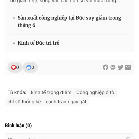
dù giảm nhẹ, song vẫn cao hơn so với mức trung...
Sản xuất công nghiệp tại Đức suy giảm trong
tháng 6
THỜI BÁO VTV
Kinh tế Đức trì trệ
Theo dõi báo trên
0
0
Cơ quan chủ quản:
Đài Truyền hình Việt Nam
Cơ quan báo chí:
Thời báo VTV
Từ khóa:
kinh tế trọng điểm
Công nghiệp ô tô
Giấy phép hoạt động báo in và báo điện tử số 483/GP-BTTTT
chỉ số thống kê
cạnh tranh gay gắt
cấp ngày 29/12/2023
Tổng Biên tập:
Vũ Thanh Thủy
Phó Tổng Biên tập:
Nguyễn Thị Mỹ Hạnh, Phạm Quốc Thắng,
Bình luận
(
0
)
Nguyễn Trọng Ninh
Tổng đài VTV:
024.38 355 931 - 024.38 355 932