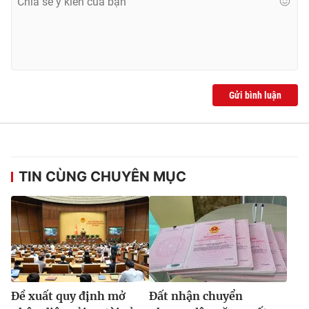
Ðiện thoại Thời báo VTV:
024.66 897 897
Email:
toasoan@vtv.vn
Liên hệ quảng cáo:
024-7300.7108
Gửi bình luận
TIN CÙNG CHUYÊN MỤC
® Cấm sao chép dưới mọi hình thức nếu không có sự chấp
thuận bằng văn bản. Ghi rõ nguồn VTV.vn khi phát hành lại
thông tin từ website này.
Ðề xuất quy định mở
Đất nhận chuyển