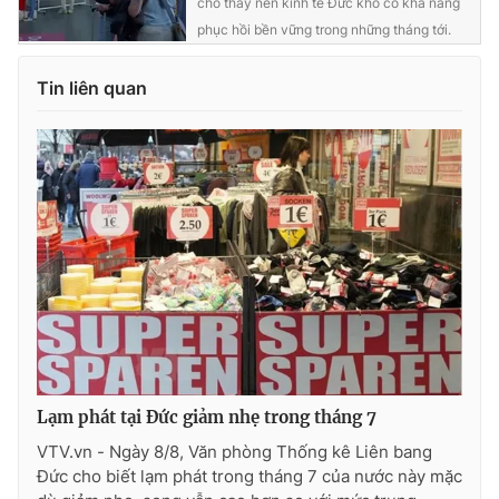
cho thấy nền kinh tế Đức khó có khả năng
phục hồi bền vững trong những tháng tới.
Photo
Infographic
Tin liên quan
Video
Shorts video
VTV Money
VTV Thể thao
VTV Sức khoẻ
Bất động sản
Thị trường 24h
Tấm lòng Việt
VTV4
Vươn mình bằng AI
Lạm phát tại Đức giảm nhẹ trong tháng 7
VTV9
VTV8
VTV.vn - Ngày 8/8, Văn phòng Thống kê Liên bang
Đức cho biết lạm phát trong tháng 7 của nước này mặc
Liên hệ tòa soạn
English