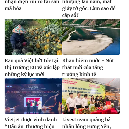
nhận diện rủi ro tài sản
nhượng lâu năm, mất
mã hóa
giấy tờ gốc: Làm sao để
cấp sổ?
Rau quả Việt bứt tốc tại
Khan hiếm nước - Nút
thị trường EU và xác lập
thắt mới của tăng
những kỷ lục mới
trưởng kinh tế
Vietjet được vinh danh
Livestream quảng bá
“Dấu ấn Thương hiệu
nhãn lồng Hưng Yên,