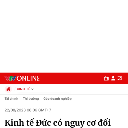
KINH TẾ
Chính trị
Tài chính
Thị trường
Góc doanh nghiệp
Xã hội
22/08/2023 08:06 GMT+7
Pháp luật
Chuyên mục
Kinh tế
Kinh tế Đức có nguy cơ đối
Thể thao