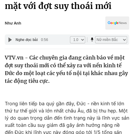
Chính trị
mặt với đợt suy thoái mới
Truyền hình
Văn hóa - Giải trí
Xã hội
Y tế
Như Anh
Đời sống
Pháp luật
Công nghệ
Nghe đọc bài
0:56
Giáo dục
Y tế
VTV.vn - Các chuyên gia đang cảnh báo về một
đợt suy thoái mới có thể xảy ra với nền kinh tế
Thế giới
Đức do một loạt các yếu tố nội tại khác nhau gây
tác động tiêu cực.
Tin tức
Kinh tế
Thế giới đó đây
Tài chính
Trong liên tiếp ba quý gần đây, Đức - nền kinh tế lớn
Dữ liệu và đời sống
Câu chuyện quốc tế
thứ tư thế giới và lớn nhất châu Âu, đã bị thu hẹp. Một
Thị trường
lý do quan trọng dẫn đến tình trạng này là lĩnh vực sản
Truyền hình
Góc doanh nghiệp
xuất toàn cầu suy giảm đã gây ảnh hưởng nặng nề
đến Đức khi lĩnh vực này đóng góp tới 1/5 tổng sản