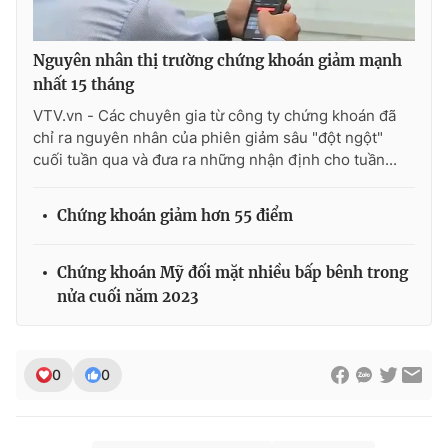
Ðiện thoại Thời báo VTV:
024.66 897 897
Email:
toasoan@vtv.vn
Nguyên nhân thị trường chứng khoán giảm mạnh
Liên hệ quảng cáo:
024-7300.7108
nhất 15 tháng
VTV.vn - Các chuyên gia từ công ty chứng khoán đã
chỉ ra nguyên nhân của phiên giảm sâu "đột ngột"
cuối tuần qua và đưa ra những nhận định cho tuần...
Chứng khoán giảm hơn 55 điểm
Chứng khoán Mỹ đối mặt nhiều bấp bênh trong
nửa cuối năm 2023
® Cấm sao chép dưới mọi hình thức nếu không có sự chấp
thuận bằng văn bản. Ghi rõ nguồn VTV.vn khi phát hành lại
0
0
thông tin từ website này.