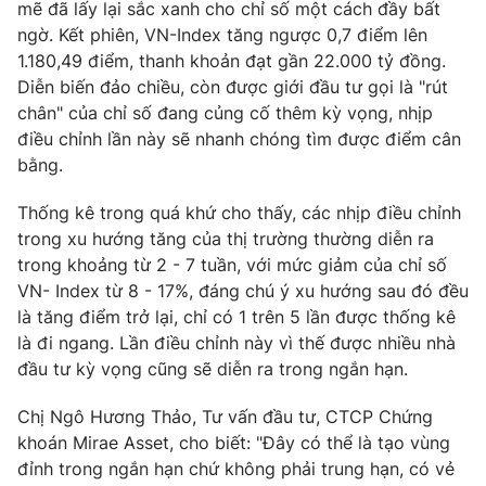
Phim VTV
mẽ đã lấy lại sắc xanh cho chỉ số một cách đầy bất
Giải trí
ngờ. Kết phiên, VN-Index tăng ngược 0,7 điểm lên
Hậu trường
1.180,49 điểm, thanh khoản đạt gần 22.000 tỷ đồng.
Điện ảnh
Đời sống
Diễn biến đảo chiều, còn được giới đầu tư gọi là "rút
Nhân vật
Âm nhạc
chân" của chỉ số đang củng cố thêm kỳ vọng, nhịp
Du lịch
Khán giả
điều chỉnh lần này sẽ nhanh chóng tìm được điểm cân
Giáo dục
Sao
bằng.
Làm đẹp
Giải sao mai
Tuyển sinh
Công nghệ
Thống kê trong quá khứ cho thấy, các nhịp điều chỉnh
Chất lượng cuộc sống
Học trực tuyến
trong xu hướng tăng của thị trường thường diễn ra
Hitech Công nghệ tương lai
trong khoảng từ 2 - 7 tuần, với mức giảm của chỉ số
Giao lưu trực tuyến
VN- Index từ 8 - 17%, đáng chú ý xu hướng sau đó đều
Sản phẩm
là tăng điểm trở lại, chỉ có 1 trên 5 lần được thống kê
Lịch phát sóng
là đi ngang. Lần điều chỉnh này vì thế được nhiều nhà
Thị trường
đầu tư kỳ vọng cũng sẽ diễn ra trong ngắn hạn.
Tư vấn
Chị Ngô Hương Thảo, Tư vấn đầu tư, CTCP Chứng
Chuyên mục khác
khoán Mirae Asset, cho biết: "Đây có thể là tạo vùng
Emagazine
Podcast
đỉnh trong ngắn hạn chứ không phải trung hạn, có vẻ