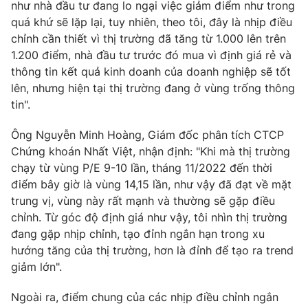
như nhà đầu tư đang lo ngại việc giảm điểm như trong
Photo
quá khứ sẽ lặp lại, tuy nhiên, theo tôi, đây là nhịp điều
Infographic
chỉnh cần thiết vì thị trường đã tăng từ 1.000 lên trên
1.200 điểm, nhà đầu tư trước đó mua vì định giá rẻ và
Video
Shorts video
thông tin kết quả kinh doanh của doanh nghiệp sẽ tốt
lên, nhưng hiện tại thị trường đang ở vùng trống thông
VTV Money
VTV Thể thao
tin".
Ông Nguyễn Minh Hoàng, Giám đốc phân tích CTCP
VTV Sức khoẻ
Bất động sản
Chứng khoán Nhất Việt, nhận định: "Khi mà thị trường
chạy từ vùng P/E 9-10 lần, tháng 11/2022 đến thời
Thị trường 24h
Tấm lòng Việt
điểm bây giờ là vùng 14,15 lần, như vậy đã đạt về mặt
trung vị, vùng này rất mạnh và thường sẽ gặp điều
chỉnh. Từ góc độ định giá như vậy, tôi nhìn thị trường
VTV4
Vươn mình bằng AI
đang gặp nhịp chỉnh, tạo đỉnh ngắn hạn trong xu
hướng tăng của thị trường, hơn là đỉnh để tạo ra trend
VTV9
VTV8
giảm lớn".
Ngoài ra, điểm chung của các nhịp điều chỉnh ngắn
Liên hệ tòa soạn
English