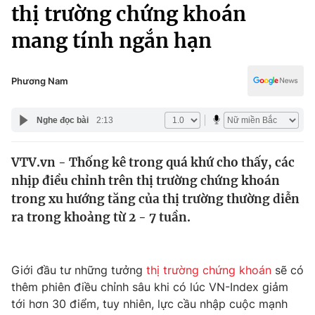
Chính trị
thị trường chứng khoán
Truyền hình
mang tính ngắn hạn
Văn hóa - Giải trí
Xã hội
Y tế
Đời sống
Phương Nam
Pháp luật
Công nghệ
Giáo dục
Nghe đọc bài
2:13
Y tế
VTV.vn - Thống kê trong quá khứ cho thấy, các
Thế giới
nhịp điều chỉnh trên thị trường chứng khoán
Tin tức
trong xu hướng tăng của thị trường thường diễn
Kinh tế
ra trong khoảng từ 2 - 7 tuần.
Thế giới đó đây
Tài chính
Dữ liệu và đời sống
Câu chuyện quốc tế
Thị trường
Giới đầu tư những tưởng
thị trường chứng khoán
sẽ có
thêm phiên điều chỉnh sâu khi có lúc VN-Index giảm
Truyền hình
Góc doanh nghiệp
tới hơn 30 điểm, tuy nhiên, lực cầu nhập cuộc mạnh