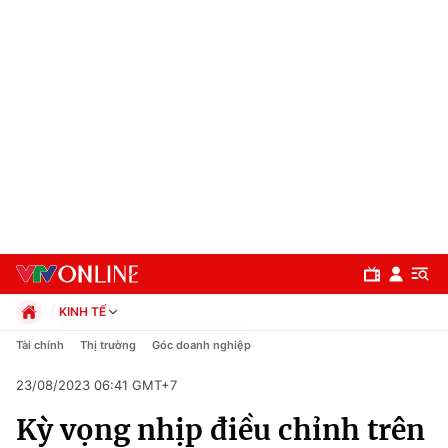
KINH TẾ
Chính trị
Tài chính
Thị trường
Góc doanh nghiệp
Xã hội
23/08/2023 06:41 GMT+7
Pháp luật
Chuyên mục
Kinh tế
Kỳ vọng nhịp điều chỉnh trên
Thể thao