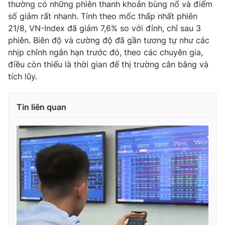
thường có những phiên thanh khoản bùng nổ và điểm
số giảm rất nhanh. Tính theo mốc thấp nhất phiên
21/8, VN-Index đã giảm 7,6% so với đỉnh, chỉ sau 3
phiên. Biên độ và cường độ đã gần tương tự như các
THỜI BÁO VTV
nhịp chỉnh ngắn hạn trước đó, theo các chuyên gia,
điều còn thiếu là thời gian để thị trường cân bằng và
tích lũy.
Theo dõi báo trên
Tin liên quan
Cơ quan chủ quản:
Đài Truyền hình Việt Nam
Cơ quan báo chí:
Thời báo VTV
Giấy phép hoạt động báo in và báo điện tử số 483/GP-BTTTT
cấp ngày 29/12/2023
Tổng Biên tập:
Vũ Thanh Thủy
Phó Tổng Biên tập:
Nguyễn Thị Mỹ Hạnh, Phạm Quốc Thắng,
Nguyễn Trọng Ninh
Tổng đài VTV:
024.38 355 931 - 024.38 355 932