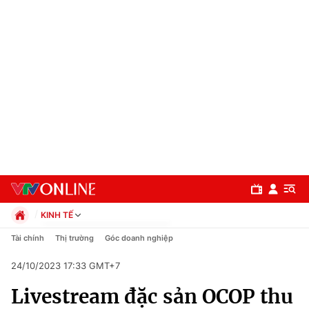
KINH TẾ
Chính trị
Tài chính
Thị trường
Góc doanh nghiệp
Xã hội
24/10/2023 17:33 GMT+7
Pháp luật
Chuyên mục
Kinh tế
Livestream đặc sản OCOP thu
Thể thao