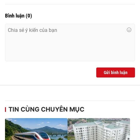
Bình luận
(
0
)
Gửi bình luận
TIN CÙNG CHUYÊN MỤC