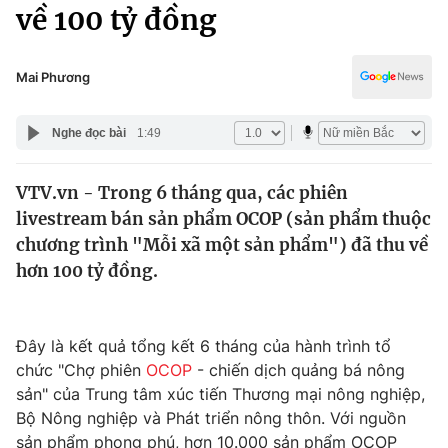
Chính trị
về 100 tỷ đồng
Truyền hình
Văn hóa - Giải trí
Xã hội
Y tế
Mai Phương
Đời sống
Pháp luật
Công nghệ
Nghe đọc bài
1:49
Giáo dục
Y tế
VTV.vn - Trong 6 tháng qua, các phiên
livestream bán sản phẩm OCOP (sản phẩm thuộc
Thế giới
chương trình "Mỗi xã một sản phẩm") đã thu về
hơn 100 tỷ đồng.
Tin tức
Kinh tế
Thế giới đó đây
Tài chính
Đây là kết quả tổng kết 6 tháng của hành trình tổ
Dữ liệu và đời sống
Câu chuyện quốc tế
chức "Chợ phiên
OCOP
- chiến dịch quảng bá nông
Thị trường
sản" của Trung tâm xúc tiến Thương mại nông nghiệp,
Truyền hình
Góc doanh nghiệp
Bộ Nông nghiệp và Phát triển nông thôn. Với nguồn
sản phẩm phong phú, hơn 10.000 sản phẩm OCOP