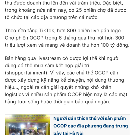
thu được doanh thu lên đến vài trăm triệu. Đặc biệt,
trong khoảng nửa năm nay, có 25 phiên chợ đã được
tổ chức tại các địa phương trên cả nước.
THỜI BÁO VTV
Theo nền tảng TikTok, hơn 800 phiên live gắn logo
Chợ phiên OCOP trong 6 tháng qua thu hút hơn 300
triệu lượt xem và mang về doanh thu hơn 100 tỷ đồng.
Theo dõi báo trên
Bán hàng qua livestream có được lợi thế khi người
dùng có thể mua sắm kết hợp giải trí
(shoppertainment). Vì vậy, các chủ thể OCOP cần
Cơ quan chủ quản:
Đài Truyền hình Việt Nam
được xây dựng kỹ năng kể chuyện, nội dung thương
Cơ quan báo chí:
Thời báo VTV
hiệu…, ngoài ra cần giải quyết những khó khăn
Giấy phép hoạt động báo in và báo điện tử số 483/GP-BTTTT
logistics vì nhiều sản phẩm OCOP hiện nay là các mặt
cấp ngày 29/12/2023
hàng tươi sống hoặc thời gian bảo quản ngắn.
Tổng Biên tập:
Vũ Thanh Thủy
Phó Tổng Biên tập:
Nguyễn Thị Mỹ Hạnh, Phạm Quốc Thắng,
Người dân thích thú với sản phẩm
Nguyễn Trọng Ninh
OCOP các địa phương đang trưng
Tổng đài VTV:
024.38 355 931 - 024.38 355 932
bày tại Hà Nội