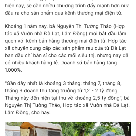
Phim VTV
hiện nay, sẽ cần nhiều chương trình đẩy mạnh hơn nữa
Giải trí
đầu ra cho sản phẩm qua kênh thương mại điện tử.
Hậu trường
Điện ảnh
Đời sống
Nhân vật
Khoảng 1 năm nay, bà Nguyễn Thị Tường Thảo (Hợp
Âm nhạc
tác xã Vườn nhà Đà Lạt, Lâm Đồng) mới bắt đầu làm
Du lịch
Khán giả
quen với kênh bán hàng thương mại điện tử. Hợp tác
Giáo dục
Sao
xã chuyên cung cấp các sản phẩm rau của từ Đà Lạt
Làm đẹp
Giải sao mai
Tuyển sinh
ban đầu chỉ bán sỉ cho các mối siêu thị, nhưng nay đã
Công nghệ
Chất lượng cuộc sống
có nhiều khách hàng lẻ. Doanh số bán hàng tăng
Học trực tuyến
1.000%.
Hitech Công nghệ tương lai
Giao lưu trực tuyến
"Gần đây nhất là khoảng 3 tháng: tháng 7, tháng 8,
Sản phẩm
tháng 9 doanh thu tăng trưởng từ 1,2 - 2 tỷ đồng.
Lịch phát sóng
Thị trường
Tháng này đến hiện tại thu về khoảng 2,5 tỷ đồng", bà
Nguyễn Thị Tường Thảo, Hợp tác xã Vườn nhà Đà Lạt,
Tư vấn
Lâm Đồng, cho hay.
Chuyên mục khác
Emagazine
Podcast