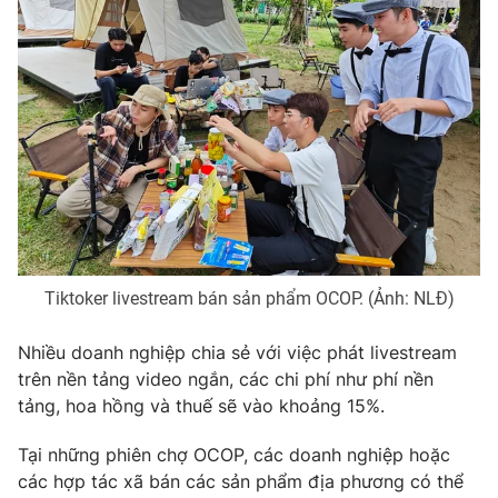
Photo
Infographic
Video
Shorts video
VTV Money
VTV Thể thao
VTV Sức khoẻ
Bất động sản
Thị trường 24h
Tấm lòng Việt
Tiktoker livestream bán sản phẩm OCOP. (Ảnh: NLĐ)
Nhiều doanh nghiệp chia sẻ với việc phát livestream
VTV4
Vươn mình bằng AI
trên nền tảng video ngắn, các chi phí như phí nền
tảng, hoa hồng và thuế sẽ vào khoảng 15%.
VTV9
VTV8
Tại những phiên chợ OCOP, các doanh nghiệp hoặc
các hợp tác xã bán các sản phẩm địa phương có thể
Liên hệ tòa soạn
English