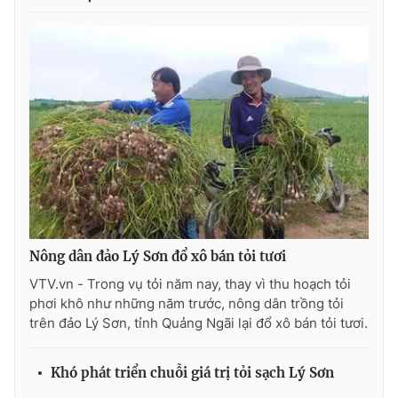
Photo
Infographic
Video
Shorts video
VTV Money
VTV Thể thao
VTV Sức khoẻ
Bất động sản
Thị trường 24h
Tấm lòng Việt
Nông dân đảo Lý Sơn đổ xô bán tỏi tươi
VTV.vn - Trong vụ tỏi năm nay, thay vì thu hoạch tỏi
VTV4
Vươn mình bằng AI
phơi khô như những năm trước, nông dân trồng tỏi
trên đảo Lý Sơn, tỉnh Quảng Ngãi lại đổ xô bán tỏi tươi.
VTV9
VTV8
Khó phát triển chuỗi giá trị tỏi sạch Lý Sơn
Liên hệ tòa soạn
English