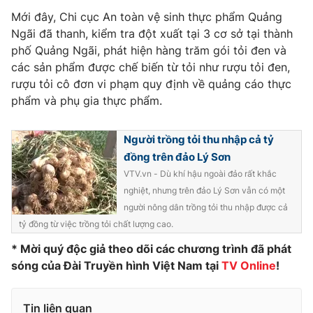
Phim VTV
Giải trí
Mới đây, Chi cục An toàn vệ sinh thực phẩm Quảng
Hậu trường
Ngãi đã thanh, kiểm tra đột xuất tại 3 cơ sở tại thành
Điện ảnh
phố Quảng Ngãi, phát hiện hàng trăm gói tỏi đen và
Đời sống
Nhân vật
các sản phẩm được chế biến từ tỏi như rượu tỏi đen,
Âm nhạc
rượu tỏi cô đơn vi phạm quy định về quảng cáo thực
Du lịch
Khán giả
Giáo dục
Sao
phẩm và phụ gia thực phẩm.
Làm đẹp
Giải sao mai
Tuyển sinh
Công nghệ
Người trồng tỏi thu nhập cả tỷ
Chất lượng cuộc sống
Học trực tuyến
đồng trên đảo Lý Sơn
Hitech Công nghệ tương lai
VTV.vn - Dù khí hậu ngoài đảo rất khắc
Giao lưu trực tuyến
nghiệt, nhưng trên đảo Lý Sơn vẫn có một
Sản phẩm
người nông dân trồng tỏi thu nhập được cả
Lịch phát sóng
Thị trường
tỷ đồng từ việc trồng tỏi chất lượng cao.
* Mời quý độc giả theo dõi các chương trình đã phát
Tư vấn
sóng của Đài Truyền hình Việt Nam tại
TV Online
!
Chuyên mục khác
Emagazine
Podcast
Tin liên quan