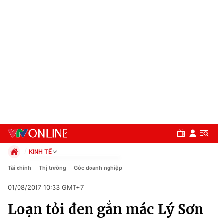
KINH TẾ
Chính trị
Tài chính
Thị trường
Góc doanh nghiệp
Xã hội
01/08/2017 10:33 GMT+7
Pháp luật
Chuyên mục
Kinh tế
Loạn tỏi đen gắn mác Lý Sơn
Thể thao