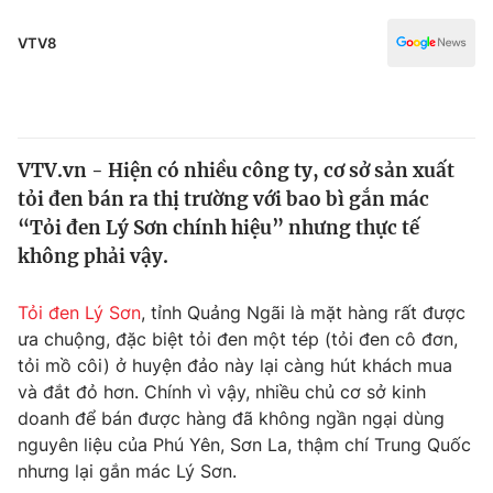
Chính trị
Truyền hình
VTV8
Văn hóa - Giải trí
Xã hội
Y tế
Đời sống
Pháp luật
Công nghệ
VTV.vn - Hiện có nhiều công ty, cơ sở sản xuất
Giáo dục
Y tế
tỏi đen bán ra thị trường với bao bì gắn mác
“Tỏi đen Lý Sơn chính hiệu” nhưng thực tế
không phải vậy.
Thế giới
Tin tức
Tỏi đen Lý Sơn
, tỉnh Quảng Ngãi là mặt hàng rất được
Kinh tế
ưa chuộng, đặc biệt tỏi đen một tép (tỏi đen cô đơn,
Thế giới đó đây
tỏi mồ côi) ở huyện đảo này lại càng hút khách mua
Tài chính
Dữ liệu và đời sống
và đắt đỏ hơn. Chính vì vậy, nhiều chủ cơ sở kinh
Câu chuyện quốc tế
Thị trường
doanh để bán được hàng đã không ngần ngại dùng
nguyên liệu của Phú Yên, Sơn La, thậm chí Trung Quốc
Truyền hình
Góc doanh nghiệp
nhưng lại gắn mác Lý Sơn.