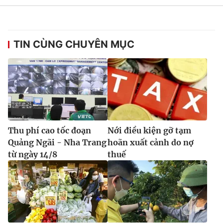
Ðiện thoại Thời báo VTV:
024.66 897 897
Email:
toasoan@vtv.vn
Liên hệ quảng cáo:
024-7300.7108
TIN CÙNG CHUYÊN MỤC
Thu phí cao tốc đoạn
Nới điều kiện gỡ tạm
Quảng Ngãi - Nha Trang
hoãn xuất cảnh do nợ
từ ngày 14/8
thuế
® Cấm sao chép dưới mọi hình thức nếu không có sự chấp
thuận bằng văn bản. Ghi rõ nguồn VTV.vn khi phát hành lại
thông tin từ website này.