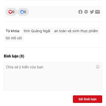
0
0
THỜI BÁO VTV
Từ khóa:
tỉnh Quảng Ngãi
an toàn vệ sinh thực phẩm
tỏi mồ côi
Theo dõi báo trên
Bình luận
(
0
)
Cơ quan chủ quản:
Đài Truyền hình Việt Nam
Cơ quan báo chí:
Thời báo VTV
Giấy phép hoạt động báo in và báo điện tử số 483/GP-BTTTT
cấp ngày 29/12/2023
Tổng Biên tập:
Vũ Thanh Thủy
Phó Tổng Biên tập:
Nguyễn Thị Mỹ Hạnh, Phạm Quốc Thắng,
Nguyễn Trọng Ninh
Gửi bình luận
Tổng đài VTV:
024.38 355 931 - 024.38 355 932