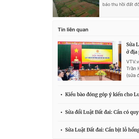
báo thu hồi đất đ
Tin liên quan
Sửa L
ở địa
VTV.v
Trần 
(sửa 
Kiều bào đóng góp ý kiến cho Lu
Sửa đổi Luật Đất đai: Cần có quy
Sửa Luật Đất đai: Cần bịt lỗ hổ