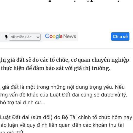
Góc ảnh
Giáo dục
Công nghệ
Chia sẻ
Tuyển sinh
Hitech Công ng
Học trực tuyến
Sản phẩm
hị giá đất sẽ do các tổ chức, cơ quan chuyên nghiệp
g
Thị trường
 thực hiện để đảm bảo sát với giá thị trường.
Tư vấn
 giá đất là một trong những nội dung trọng yếu. Nếu
ững vấn đề khác của Luật Đất đai cũng sẽ được xử lý,
 hỗ trợ tái định cư…
 Luật Đất đai (sửa đổi) do Bộ Tài chính tổ chức hôm nay
thảo luận về quy định liên quan đến các khoản thu tài
ảng giá đất…