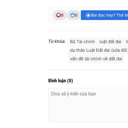
0
0
Bài đọc hay? Thả t
Từ khóa:
Bộ Tài chính
luật đất đai
t
dự thảo Luật Đất đai (sửa đổi
vấn đề tài chính về đất đai
Bình luận
(
0
)