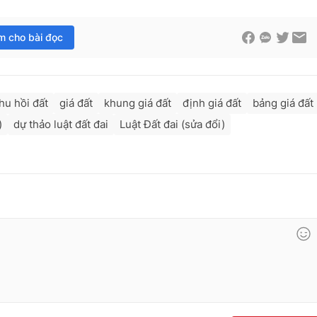
im cho bài đọc
hu hồi đất
giá đất
khung giá đất
định giá đất
bảng giá đất
)
dự thảo luật đất đai
Luật Đất đai (sửa đổi)