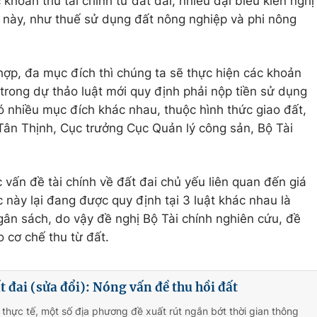
khoản thu tài chính từ đất đai, nhiều đại biểu kiến nghị
 này, như thuế sử dụng đất nông nghiệp và phi nông
ợp, đa mục đích thì chúng ta sẽ thực hiện các khoản
ì trong dự thảo luật mới quy định phải nộp tiền sử dụng
ó nhiều mục đích khác nhau, thuộc hình thức giao đất,
ân Thịnh, Cục trưởng Cục Quản lý công sản, Bộ Tài
 vấn đề tài chính về đất đai chủ yếu liên quan đến giá
c này lại đang được quy định tại 3 luật khác nhau là
gân sách, do vậy đề nghị Bộ Tài chính nghiên cứu, đề
 cơ chế thu từ đất.
t đai (sửa đổi): Nóng vấn đề thu hồi đất
 thực tế, một số địa phương đề xuất rút ngắn bớt thời gian thông