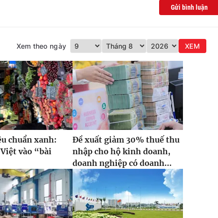
Gửi bình luận
Xem theo ngày
XEM
iêu chuẩn xanh:
Đề xuất giảm 30% thuế thu
Việt vào “bài
nhập cho hộ kinh doanh,
”
doanh nghiệp có doanh...