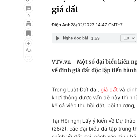
giá đất
0
Điệp Anh
28/02/2023 14:47 GMT+7
Giải trí
Đời sống
1:59
Nghe đọc bài
Điện ảnh
Du lịch
Âm nhạc
Làm đẹp
VTV.vn - Một số đại biểu kiến ng
Sao
Chất lượng cuộc sốn
về định giá đất độc lập tiến hành
Trong Luật Đất đai,
giá đất
và định
khơi thông được vấn đề này thì nh
kể cả việc thu hồi đất, bồi thường,
Tại Hội nghị Lấy ý kiến về Dự thảo
(28/2), các đại biểu đã tập trung 
chính về đất đai, cách xác định b