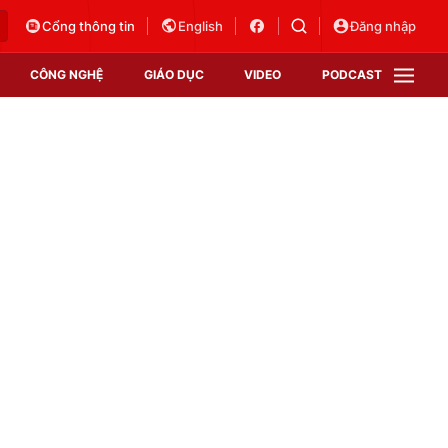
Cổng thông tin
English
Đăng nhập
CÔNG NGHỆ
GIÁO DỤC
VIDEO
PODCAST
VTV Money
VTV Thể thao
VTV Sức khoẻ
Bất động sản
Thị trường 24h
Tấm lòng Việt
Vươn mình bằng AI
VTV4
VTV8
VTV9
Lịch phát sóng
Giao lưu trực tuyến
Sự kiện