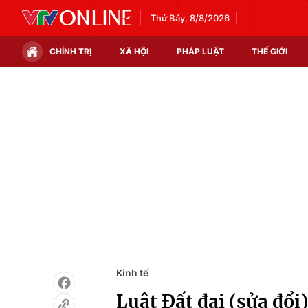
Thứ Bảy, 8/8/2026
CHÍNH TRỊ
XÃ HỘI
PHÁP LUẬT
THẾ GIỚI
Chính trị
Xã hội
Thế giới
Kinh tế
Tin tức
Tài chính
Thế giới đó đây
Thị trường
Câu chuyện quốc tế
Góc doanh nghiệp
Dữ liệu và đời sống
Kinh tế
Luật Đất đai (sửa đổi