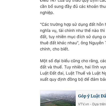
Điều 147 của dự thảo quy định các 
cần bổ sung đầy đủ các khoản thu
nghiệp.
"Các trường hợp sử dụng đất hỗn h
nghĩa vụ, tài chính như thế nào th
đất, tuy nhiên mục đích sử dụng c
thuê đất khác nhau", ông Nguyễn T
chính, cho biết.
Một số đại biểu cũng cho rằng, các
đất và thuế. Tuy nhiên, hai lĩnh vự
Luật Đất đai, Luật Thuế và Luật N
xuất quy định đồng bộ để đảm bảo
Góp ý Luật Đấ
VTV.vn - Dựa trên