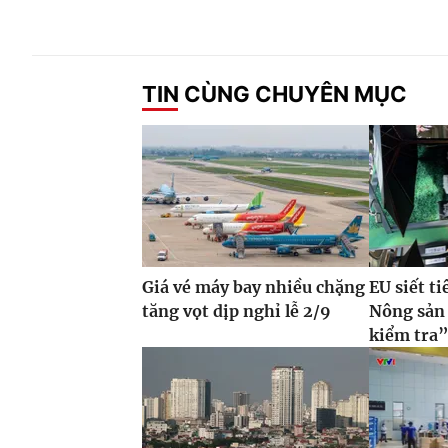
TIN CÙNG CHUYÊN MỤC
Giá vé máy bay nhiều chặng
EU siết t
tăng vọt dịp nghỉ lễ 2/9
Nông sản 
kiểm tra