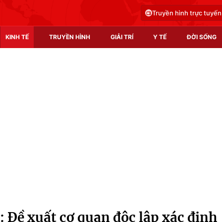
Truyền hình trực tuyến
KINH TẾ
TRUYỀN HÌNH
GIẢI TRÍ
Y TẾ
ĐỜI SỐNG
Pháp luật
Y tế
Truyền hình
Multimedia
Phim VTV
Video
Hậu trường
Shorts video
Nhân vật
Podcast
Khán giả
EMagazine
Giải sao mai
Photo
): Đề xuất cơ quan độc lập xác định
Infographic