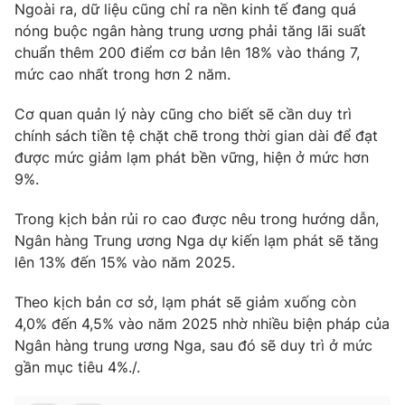
Ngoài ra, dữ liệu cũng chỉ ra nền kinh tế đang quá
Photo
Infographic
nóng buộc ngân hàng trung ương phải tăng lãi suất
chuẩn thêm 200 điểm cơ bản lên 18% vào tháng 7,
mức cao nhất trong hơn 2 năm.
Video
Shorts video
Cơ quan quản lý này cũng cho biết sẽ cần duy trì
VTV Money
VTV Thể thao
chính sách tiền tệ chặt chẽ trong thời gian dài để đạt
được mức giảm lạm phát bền vững, hiện ở mức hơn
9%.
VTV Sức khoẻ
Bất động sản
Trong kịch bản rủi ro cao được nêu trong hướng dẫn,
Thị trường 24h
Tấm lòng Việt
Ngân hàng Trung ương Nga dự kiến ​​lạm phát sẽ tăng
lên 13% đến 15% vào năm 2025.
VTV4
Vươn mình bằng AI
Theo kịch bản cơ sở, lạm phát sẽ giảm xuống còn
4,0% đến 4,5% vào năm 2025 nhờ nhiều biện pháp của
VTV9
VTV8
Ngân hàng trung ương Nga, sau đó sẽ duy trì ở mức
gần mục tiêu 4%./.
Liên hệ tòa soạn
English