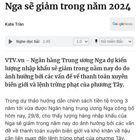
Chính trị
Nga sẽ giảm trong năm 2024
Truyền hình
Văn hóa - Giải trí
Xã hội
Y tế
Kate Trần
Đời sống
Pháp luật
Công nghệ
Nghe đọc bài
1:45
Giáo dục
Y tế
VTV.vn - Ngân hàng Trung ương Nga dự kiến ​​
lượng nhập khẩu sẽ giảm trong năm nay do do
Thế giới
ảnh hưởng bởi các vấn đề về thanh toán xuyên
biên giới và lệnh trừng phạt của phương Tây.
Tin tức
Kinh tế
Thế giới đó đây
Trong dự thảo hướng dẫn chính sách tiền tệ trong 3
Tài chính
năm tới vừa được Ngân hàng trung ương Nga công bố
Dữ liệu và đời sống
Câu chuyện quốc tế
hôm nay, 29/8, cho thấy lượng hàng nhập khẩu của
Thị trường
Nga sẽ giảm trong năm nay do ảnh hưởng bởi các vấn
Truyền hình
Góc doanh nghiệp
đề về thanh toán xuyên biên giới và khó khăn về hậu
cần liên quan đến lệnh trừng phạt của phương Tây.