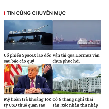
Ðiện thoại Thời báo VTV:
024.66 897 897
Email:
toasoan@vtv.vn
TIN CÙNG CHUYÊN MỤC
Liên hệ quảng cáo:
024-7300.7108
Cổ phiếu SpaceX lao dốc
Vận tải qua Hormuz vẫn
sau báo cáo quý
chưa phục hồi
® Cấm sao chép dưới mọi hình thức nếu không có sự chấp
thuận bằng văn bản. Ghi rõ nguồn VTV.vn khi phát hành lại
thông tin từ website này.
Mỹ hoàn trả khoảng 100
Có 6 tháng nghỉ thai
tỷ USD thuế quan sau
sản, xác nhận thu nhập