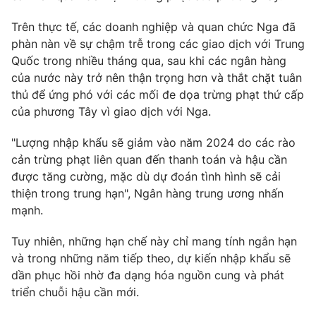
Phim VTV
Giải trí
Trên thực tế, các doanh nghiệp và quan chức Nga đã
Hậu trường
phàn nàn về sự chậm trễ trong các giao dịch với Trung
Điện ảnh
Đời sống
Nhân vật
Quốc trong nhiều tháng qua, sau khi các ngân hàng
Âm nhạc
của nước này trở nên thận trọng hơn và thắt chặt tuân
Du lịch
Khán giả
thủ để ứng phó với các mối đe dọa trừng phạt thứ cấp
Giáo dục
Sao
của phương Tây vì giao dịch với Nga.
Làm đẹp
Giải sao mai
Tuyển sinh
Công nghệ
Chất lượng cuộc sống
"Lượng nhập khẩu sẽ giảm vào năm 2024 do các rào
Học trực tuyến
cản trừng phạt liên quan đến thanh toán và hậu cần
Hitech Công nghệ tương lai
được tăng cường, mặc dù dự đoán tình hình sẽ cải
Giao lưu trực tuyến
thiện trong trung hạn", Ngân hàng trung ương nhấn
Sản phẩm
mạnh.
Lịch phát sóng
Thị trường
Tuy nhiên, những hạn chế này chỉ mang tính ngắn hạn
Tư vấn
và trong những năm tiếp theo, dự kiến ​​nhập khẩu sẽ
Chuyên mục khác
dần phục hồi nhờ đa dạng hóa nguồn cung và phát
triển chuỗi hậu cần mới.
Emagazine
Podcast