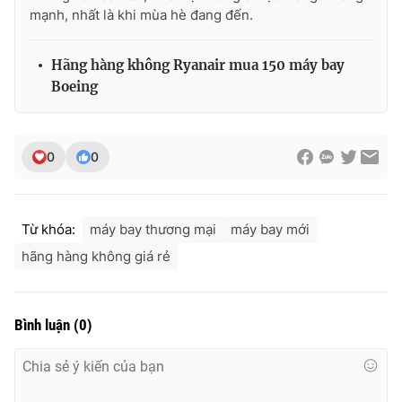
mạnh, nhất là khi mùa hè đang đến.
Hãng hàng không Ryanair mua 150 máy bay
Boeing
THỜI BÁO VTV
0
0
Theo dõi báo trên
Cơ quan chủ quản:
Đài Truyền hình Việt Nam
Từ khóa:
máy bay thương mại
máy bay mới
Cơ quan báo chí:
Thời báo VTV
hãng hàng không giá rẻ
Giấy phép hoạt động báo in và báo điện tử số 483/GP-BTTTT
cấp ngày 29/12/2023
Tổng Biên tập:
Vũ Thanh Thủy
Bình luận
(
0
)
Phó Tổng Biên tập:
Nguyễn Thị Mỹ Hạnh, Phạm Quốc Thắng,
Nguyễn Trọng Ninh
Tổng đài VTV:
024.38 355 931 - 024.38 355 932