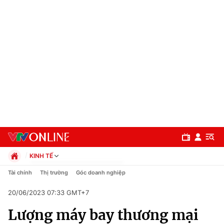
KINH TẾ
Chính trị
Tài chính
Thị trường
Góc doanh nghiệp
Xã hội
20/06/2023 07:33 GMT+7
Pháp luật
Chuyên mục
Kinh tế
Lượng máy bay thương mại
Thể thao