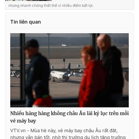
nhưng nhanh chóng thất thế vì nhiều điểm bất lợi.
Photo
Infographic
Tin liên quan
Video
Shorts video
VTV Money
VTV Thể thao
VTV Sức khoẻ
Bất động sản
Thị trường 24h
Tấm lòng Việt
VTV4
Vươn mình bằng AI
Nhiều hãng hàng không châu Âu lãi kỷ lục trên mỗi
VTV9
VTV8
vé máy bay
VTV.vn - Mùa hè này, vé máy bay châu Âu rất đắt,
Liên hệ tòa soạn
English
nhưng vẫn bán tốt, nhờ thị trường du lịch tăng trưởng