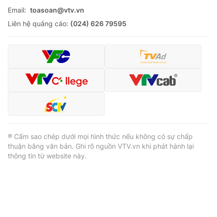
Email:
toasoan@vtv.vn
Liên hệ quảng cáo:
(024) 626 79595
® Cấm sao chép dưới mọi hình thức nếu không có sự chấp
thuận bằng văn bản. Ghi rõ nguồn VTV.vn khi phát hành lại
thông tin từ website này.