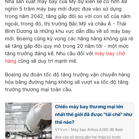
Nhà sản xuất máy bay của Mỹ dự kiến sẽ có hơn 48
Phim VTV
Giải trí
nghìn 5 trăm máy bay mới được đưa vào sử dụng
Hậu trường
trong năm 2042, tăng gấp đôi so với con số của năm
Điện ảnh
ngoái, trong đó, thị trường Bắc Mỹ và châu Á - Thái
Đời sống
Nhân vật
Bình Dương là những khu vực dẫn đầu về số máy bay
Âm nhạc
Du lịch
mới. Boeing cũng kỳ vọng các hãng hàng không giá rẻ
Khán giả
Giáo dục
Sao
sẽ tăng gấp đôi quy mô trong 20 năm tới - một mức
Làm đẹp
Giải sao mai
tăng trưởng đáng kể. Nhu cầu đối với
máy bay chở
Tuyển sinh
Công nghệ
hàng
cũng sẽ duy trì mạnh mẽ.
Chất lượng cuộc sống
Học trực tuyến
Hitech Công nghệ tương lai
Boeing dự đoán tốc độ tăng trưởng vận chuyển hàng
Giao lưu trực tuyến
hóa bằng đường hàng không sẽ vượt xa tốc độ tăng
Sản phẩm
trưởng thương mại toàn cầu.
Lịch phát sóng
Thị trường
Chiếc máy bay thương mại lớn
Tư vấn
nhất thế giới đã được "tái chế" như
Chuyên mục khác
thế nào?
VTV.vn - Máy bay Airbus A380 đã được
Emagazine
Podcast
đưa vào sử dụng gần hai thập kỷ trước