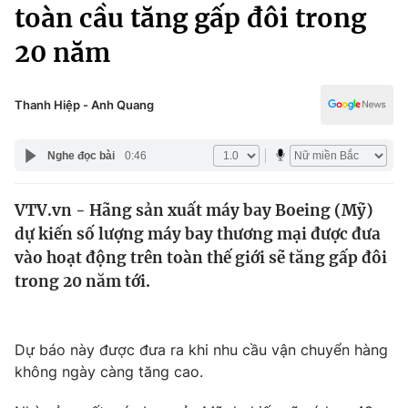
Chính trị
toàn cầu tăng gấp đôi trong
Truyền hình
20 năm
Văn hóa - Giải trí
Xã hội
Y tế
Đời sống
Thanh Hiệp - Anh Quang
Pháp luật
Công nghệ
Giáo dục
Nghe đọc bài
0:46
Y tế
VTV.vn - Hãng sản xuất máy bay Boeing (Mỹ)
Thế giới
dự kiến số lượng máy bay thương mại được đưa
Tin tức
vào hoạt động trên toàn thế giới sẽ tăng gấp đôi
Kinh tế
trong 20 năm tới.
Thế giới đó đây
Tài chính
Dữ liệu và đời sống
Câu chuyện quốc tế
Thị trường
Dự báo này được đưa ra khi nhu cầu vận chuyển hàng
không ngày càng tăng cao.
Truyền hình
Góc doanh nghiệp