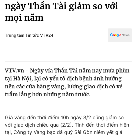
Chính trị
ngày Thần Tài giảm so với
Truyền hình
mọi năm
Văn hóa - Giải trí
Xã hội
Y tế
Đời sống
Trung tâm Tin tức VTV24
Pháp luật
Công nghệ
Giáo dục
Y tế
VTV.vn - Ngày vía Thần Tài năm nay mưa phùn
Thế giới
tại Hà Nội, lại có yếu tố dịch bệnh ảnh hưởng
Tin tức
nên các cửa hàng vàng, lượng giao dịch có vẻ
Kinh tế
trầm lắng hơn những năm trước.
Thế giới đó đây
Tài chính
Dữ liệu và đời sống
Câu chuyện quốc tế
Thị trường
Giá vàng đến thời điểm 10h ngày 3/2 cũng giảm so
với giao dịch chiều qua (2/2). Tính đến thời điểm hiện
Truyền hình
Góc doanh nghiệp
tại, Công ty Vàng bạc đá quý Sài Gòn niêm yết giá