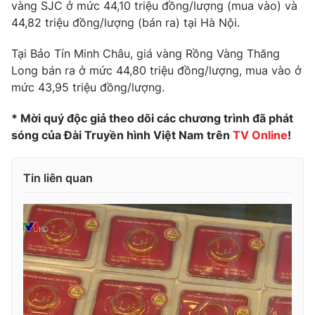
Phim VTV
vàng SJC ở mức 44,10 triệu đồng/lượng (mua vào) và
Giải trí
44,82 triệu đồng/lượng (bán ra) tại Hà Nội.
Hậu trường
Điện ảnh
Tại Bảo Tín Minh Châu, giá vàng Rồng Vàng Thăng
Đời sống
Nhân vật
Long bán ra ở mức 44,80 triệu đồng/lượng, mua vào ở
Âm nhạc
Du lịch
mức 43,95 triệu đồng/lượng.
Khán giả
Giáo dục
Sao
Làm đẹp
Giải sao mai
* Mời quý độc giả theo dõi các chương trình đã phát
Tuyển sinh
sóng của Đài Truyền hình Việt Nam trên
TV Online
!
Công nghệ
Chất lượng cuộc sống
Học trực tuyến
Hitech Công nghệ tương lai
Giao lưu trực tuyến
Tin liên quan
Sản phẩm
Lịch phát sóng
Thị trường
Tư vấn
Chuyên mục khác
Emagazine
Podcast