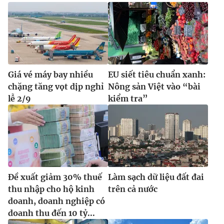
Ðiện thoại Thời báo VTV:
024.66 897 897
Email:
toasoan@vtv.vn
Liên hệ quảng cáo:
024-7300.7108
Giá vé máy bay nhiều
EU siết tiêu chuẩn xanh:
chặng tăng vọt dịp nghỉ
Nông sản Việt vào “bài
lễ 2/9
kiểm tra”
® Cấm sao chép dưới mọi hình thức nếu không có sự chấp
Đề xuất giảm 30% thuế
Làm sạch dữ liệu đất đai
thuận bằng văn bản. Ghi rõ nguồn VTV.vn khi phát hành lại
thu nhập cho hộ kinh
trên cả nước
thông tin từ website này.
doanh, doanh nghiệp có
doanh thu đến 10 tỷ...