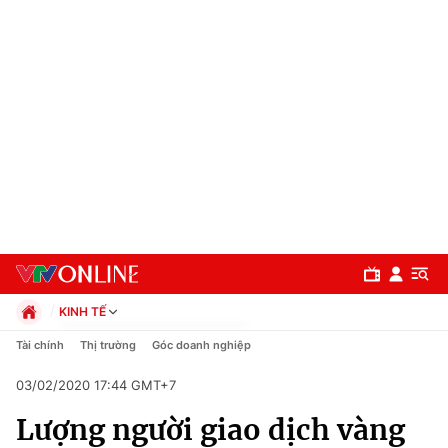
KINH TẾ
Chính trị
Tài chính
Thị trường
Góc doanh nghiệp
Xã hội
03/02/2020 17:44 GMT+7
Pháp luật
Chuyên mục
Kinh tế
Lượng người giao dịch vàng
Thể thao