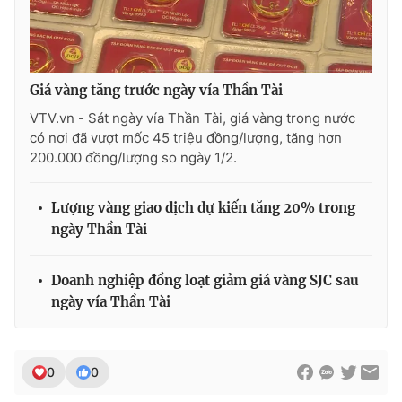
Photo
Infographic
Video
Shorts video
Giá vàng tăng trước ngày vía Thần Tài
VTV.vn - Sát ngày vía Thần Tài, giá vàng trong nước
VTV Money
VTV Thể thao
có nơi đã vượt mốc 45 triệu đồng/lượng, tăng hơn
200.000 đồng/lượng so ngày 1/2.
VTV Sức khoẻ
Bất động sản
Lượng vàng giao dịch dự kiến tăng 20% trong
ngày Thần Tài
Thị trường 24h
Tấm lòng Việt
Doanh nghiệp đồng loạt giảm giá vàng SJC sau
VTV4
Vươn mình bằng AI
ngày vía Thần Tài
VTV9
VTV8
0
0
Liên hệ tòa soạn
English