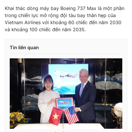
Khai thác dòng máy bay Boeing 737 Max là một phần
trong chiến lực mở rộng đội tàu bay thân hẹp của
Vietnam Airlines với khoảng 60 chiếc đến năm 2030
THỜI BÁO VTV
và khoảng 100 chiếc đến năm 2035.
Tin liên quan
Theo dõi báo trên
Cơ quan chủ quản:
Đài Truyền hình Việt Nam
Cơ quan báo chí:
Thời báo VTV
Giấy phép hoạt động báo in và báo điện tử số 483/GP-BTTTT
cấp ngày 29/12/2023
Tổng Biên tập:
Vũ Thanh Thủy
Phó Tổng Biên tập:
Nguyễn Thị Mỹ Hạnh, Phạm Quốc Thắng,
Nguyễn Trọng Ninh
Tổng đài VTV:
024.38 355 931 - 024.38 355 932