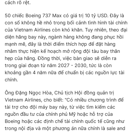
Phim VTV
cách rõ rệt.
Giải trí
Hậu trường
50 chiếc Boeing 737 Max có giá trị 10 tỷ USD. Đây là
Điện ảnh
con số không hề nhỏ trong bối cảnh tình hình tài chính
Đời sống
Nhân vật
của Vietnam Airlines còn khó khăn. Tuy nhiên, theo đại
Âm nhạc
Du lịch
diện hãng bay này, ngành hàng không đang phục hồi
Khán giả
Giáo dục
Sao
mạnh mẽ, đây là thời điểm thích hợp để đặt hàng
Làm đẹp
Giải sao mai
nhằm thực hiện kế hoạch mở rộng đội tàu bay thân
Tuyển sinh
Công nghệ
hẹp của hãng. Đồng thời, việc bàn giao sẽ diễn ra
Chất lượng cuộc sống
Học trực tuyến
trong giai đoạn từ năm 2027 - 2030, tức là còn
Hitech Công nghệ tương lai
khoảng gần 4 năm nữa để chuẩn bị các nguồn lực tài
Giao lưu trực tuyến
chính.
Sản phẩm
Lịch phát sóng
Ông Đặng Ngọc Hòa, Chủ tịch Hội đồng quản trị
Thị trường
Vietnam Airlines, cho biết: "Có nhiều chương trình để
Tư vấn
tài trợ cho đội máy bay này, từ việc tìm kiếm các
nguồn đầu tư của chính phủ Mỹ hoặc hỗ trợ của
Chuyên mục khác
Boeing hoặc các định chế tài chính quốc tế cũng như
Emagazine
Podcast
trong nội địa và một phương án nữa chính là sale and