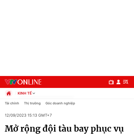
KINH TẾ
Chính trị
Tài chính
Thị trường
Góc doanh nghiệp
Xã hội
12/09/2023 15:13 GMT+7
Pháp luật
Chuyên mục
Kinh tế
Mở rộng đội tàu bay phục vụ
Thể thao