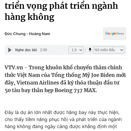
Chính trị
triển vọng phát triển ngành
Truyền hình
hàng không
Văn hóa - Giải trí
Xã hội
Y tế
Đời sống
Đức Chung - Hoàng Nam
Pháp luật
Công nghệ
Giáo dục
Nghe đọc bài
2:00
Y tế
VTV.vn - Trong khuôn khổ chuyến thăm chính
Thế giới
thức Việt Nam của Tổng thống Mỹ Joe Biden mới
Tin tức
đây, Vietnam Airlines đã ký thỏa thuận đầu tư
Kinh tế
50 tàu bay thân hẹp Boeing 737 MAX.
Thế giới đó đây
Tài chính
Dữ liệu và đời sống
Câu chuyện quốc tế
Thị trường
Đây là dự án lớn nhất được hãng bay này thực hiện,
cho thấy tiềm năng phục hồi và phát triển của ngành
Truyền hình
Góc doanh nghiệp
hàng không đang ngày càng được khẳng định một