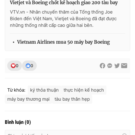
Vietjet và Boeing chốt kế hoạch giao 200 tàu bay
Ðiện thoại Thời báo VTV:
024.66 897 897
VTV.vn - Nhân chuyến thăm của Tổng thống Joe
Email:
toasoan@vtv.vn
Biden đến Việt Nam, Vietjet và Boeing đã đạt được
Liên hệ quảng cáo:
024-7300.7108
những thống nhất cấp cao giữa hai bên.
Vietnam Airlines mua 50 máy bay Boeing
0
0
Từ khóa:
ký thỏa thuận
thực hiện kế hoạch
máy bay thương mại
tàu bay thân hẹp
® Cấm sao chép dưới mọi hình thức nếu không có sự chấp
thuận bằng văn bản. Ghi rõ nguồn VTV.vn khi phát hành lại
thông tin từ website này.
Bình luận
(
0
)