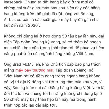
leaseback. Chúng ta đặt hàng bây giờ thì mới có
Photo
những cái suất giao máy bay chứ hiện nay các hãng
Infographic
hàng không trên thế giới đã đặt hàng với Boeing,
Airbus cơ bản là các suất giao máy bay đã gần như
Video
Shorts video
hết đến năm 2030".
VTV Money
Không chỉ dừng lại ở hợp đồng 50 tàu bay lần này, đại
VTV Thể thao
diện Tập đoàn Boeing kỳ vọng, sẽ có thêm kế hoạch
mua nhiều hơn nữa trong thời gian tới để phục vụ tiềm
VTV Sức khoẻ
Bất động sản
năng phát triển của ngành hàng không Việt Nam.
Thị trường 24h
Ông Brad McMullen, Phó Chủ tịch cấp cao phụ trách
Tấm lòng Việt
mảng
máy bay thương mại
, Tập đoàn Boeing, nói:
"Việt Nam rất có tiềm năng trong ngành hàng không
VTV4
Vươn mình bằng AI
với vị trí địa lý đóng vai trò trung tâm của khu vực, vì
vậy, Boeing luôn coi các hãng hàng không Việt Nam là
VTV9
VTV8
đối tác lớn và chúng tôi tin rằng không chỉ dừng lại ở
50 chiếc máy bay thân hẹp lần này mà trong hành
trình hợp tác lâu dài sắp tới".
Liên hệ tòa soạn
English