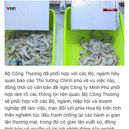
Phim VTV
Giải trí
Hậu trường
Điện ảnh
Đời sống
Nhân vật
Âm nhạc
Du lịch
Khán giả
Giáo dục
Sao
Làm đẹp
Giải sao mai
Tuyển sinh
Công nghệ
Chất lượng cuộc sống
Học trực tuyến
Hitech Công nghệ tương lai
Giao lưu trực tuyến
Bộ Công Thương đã phối hợp với các Bộ, ngành hữu
Sản phẩm
quan báo cáo Thủ tướng Chính phủ về vụ việc này,
đồng thời có văn bản đề nghị Công ty Minh Phú phối
Lịch phát sóng
Thị trường
hợp làm rõ các thông tin liên quan. Bộ Công Thương
sẽ phối hợp với các Bộ, ngành, hiệp hội và doanh
Tư vấn
nghiệp để làm việc, trao đổi với phía Hoa Kỳ trên tinh
Chuyên mục khác
thần nghiêm túc đấu tranh chống lại các hành vi gian
Emagazine
Podcast
lận thương mại, trong đó có gian lận xuất xứ, đồng
thời bảo vệ quyền và lợi ích chính đáng của ngành