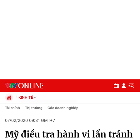
KINH TẾ
Chính trị
Tài chính
Thị trường
Góc doanh nghiệp
Xã hội
07/02/2020 09:31 GMT+7
Pháp luật
Chuyên mục
Kinh tế
Mỹ điều tra hành vi lẩn tránh
Thể thao