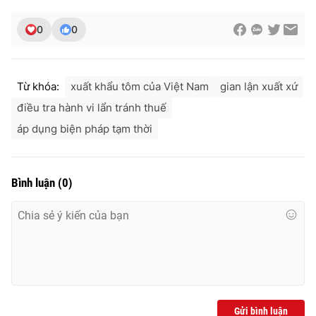
Ðiện thoại Thời báo VTV:
024.66 897 897
Email:
toasoan@vtv.vn
0
0
Liên hệ quảng cáo:
024-7300.7108
Từ khóa:
xuất khẩu tôm của Việt Nam
gian lận xuất xứ
điều tra hành vi lẩn tránh thuế
áp dụng biện pháp tạm thời
Bình luận
(
0
)
® Cấm sao chép dưới mọi hình thức nếu không có sự chấp
thuận bằng văn bản. Ghi rõ nguồn VTV.vn khi phát hành lại
thông tin từ website này.
Gửi bình luận