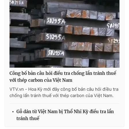
THỜI BÁO VTV
Theo dõi báo trên
Cơ quan chủ quản:
Đài Truyền hình Việt Nam
Công bố bản câu hỏi điều tra chống lẩn tránh thuế
với thép carbon của Việt Nam
Cơ quan báo chí:
Thời báo VTV
Giấy phép hoạt động báo in và báo điện tử số 483/GP-BTTTT
VTV.vn - Hoa Kỳ mới đây công bố bản câu hỏi điều tra
cấp ngày 29/12/2023
chống lẩn tránh thuế với thép carbon của Việt Nam.
Tổng Biên tập:
Vũ Thanh Thủy
Phó Tổng Biên tập:
Nguyễn Thị Mỹ Hạnh, Phạm Quốc Thắng,
Gỗ dán từ Việt Nam bị Thổ Nhĩ Kỳ điều tra lẩn
Nguyễn Trọng Ninh
tránh thuế
Tổng đài VTV:
024.38 355 931 - 024.38 355 932