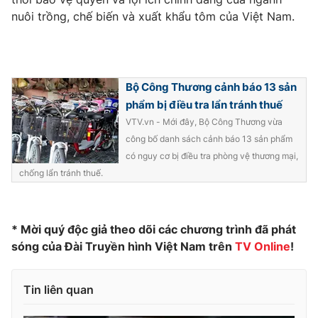
nuôi trồng, chế biến và xuất khẩu tôm của Việt Nam.
Photo
Infographic
Video
Shorts video
Bộ Công Thương cảnh báo 13 sản
phẩm bị điều tra lẩn tránh thuế
VTV Money
VTV Thể thao
VTV.vn - Mới đây, Bộ Công Thương vừa
công bố danh sách cảnh báo 13 sản phẩm
VTV Sức khoẻ
Bất động sản
có nguy cơ bị điều tra phòng vệ thương mại,
chống lẩn tránh thuế.
Thị trường 24h
Tấm lòng Việt
VTV4
Vươn mình bằng AI
* Mời quý độc giả theo dõi các chương trình đã phát
sóng của Đài Truyền hình Việt Nam trên
TV Online
!
VTV9
VTV8
Tin liên quan
Liên hệ tòa soạn
English