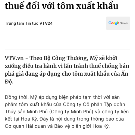
Chính trị
thuế đối với tôm xuất khẩu
Truyền hình
Văn hóa - Giải trí
Xã hội
Y tế
Trung tâm Tin tức VTV24
Đời sống
Pháp luật
Công nghệ
Giáo dục
Y tế
VTV.vn - Theo Bộ Công Thương, Mỹ sẽ khởi
xướng điều tra hành vi lẩn tránh thuế chống bán
Thế giới
phá giá đang áp dụng cho tôm xuất khẩu của Ấn
Độ.
Tin tức
Kinh tế
Thế giới đó đây
Đồng thời, Mỹ áp dụng biện pháp tạm thời với sản
Tài chính
phẩm tôm xuất khẩu của Công ty Cổ phần Tập đoàn
Dữ liệu và đời sống
Câu chuyện quốc tế
Thủy sản Minh Phú (Công ty Minh Phú) và công ty liên
Thị trường
kết tại Hoa Kỳ. Đây là nội dung trong thông báo của
Truyền hình
Góc doanh nghiệp
Cơ quan Hải quan và Bảo vệ biên giới Hoa Kỳ.