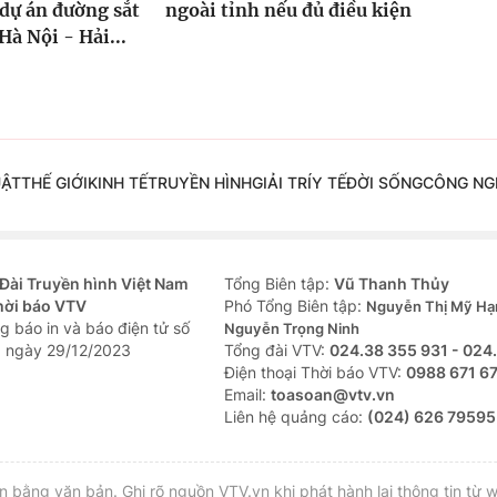
dự án đường sắt
ngoài tỉnh nếu đủ điều kiện
Hà Nội - Hải...
UẬT
THẾ GIỚI
KINH TẾ
TRUYỀN HÌNH
GIẢI TRÍ
Y TẾ
ĐỜI SỐNG
CÔNG NG
Đài Truyền hình Việt Nam
Tổng Biên tập:
Vũ Thanh Thủy
hời báo VTV
Phó Tổng Biên tập:
Nguyễn Thị Mỹ Hạ
g báo in và báo điện tử số
Nguyễn Trọng Ninh
 ngày 29/12/2023
Tổng đài VTV:
024.38 355 931 - 024
Ðiện thoại Thời báo VTV:
0988 671 6
Email:
toasoan@vtv.vn
Liên hệ quảng cáo:
(024) 626 79595
bằng văn bản. Ghi rõ nguồn VTV.vn khi phát hành lại thông tin từ w