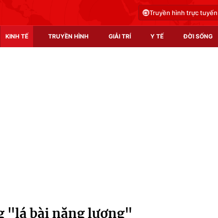
Truyền hình trực tuyến
KINH TẾ
TRUYỀN HÌNH
GIẢI TRÍ
Y TẾ
ĐỜI SỐNG
Pháp luật
Y tế
Truyền hình
Multimedia
Phim VTV
Video
Hậu trường
Shorts video
Nhân vật
Podcast
Khán giả
EMagazine
Giải sao mai
Photo
 "lá bài năng lượng"
Infographic