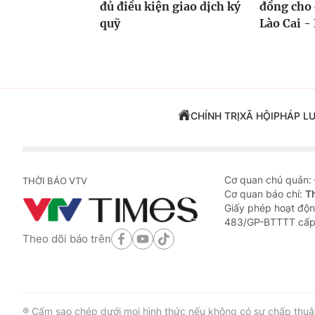
đủ điều kiện giao dịch ký
đồng cho 
quỹ
Lào Cai - 
CHÍNH TRỊ
XÃ HỘI
PHÁP L
Cơ quan chủ quản:
THỜI BÁO VTV
Cơ quan báo chí:
T
Giấy phép hoạt độn
483/GP-BTTTT cấp
Theo dõi báo trên
® Cấm sao chép dưới mọi hình thức nếu không có sự chấp thuận 