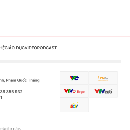
HỆ
GIÁO DỤC
VIDEO
PODCAST
nh, Phạm Quốc Thắng,
.38 355 932
71
ebsite này.