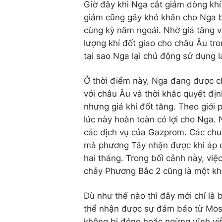
Giờ đây khi Nga cắt giảm dòng khí
giảm cũng gây khó khăn cho Nga bởi
cùng kỳ năm ngoái. Nhờ giá tăng v
lượng khí đốt giao cho châu Âu tr
tại sao Nga lại chủ động sử dụng l
Ở thời điểm này, Nga đang được ch
với châu Âu và thời khắc quyết đị
nhưng giá khí đốt tăng. Theo giới p
lúc này hoàn toàn có lợi cho Nga.
các dịch vụ của Gazprom. Các chu
mà phương Tây nhận được khi áp đ
hai tháng. Trong bối cảnh này, vi
chảy Phương Bắc 2 cũng là một kh
Dù như thế nào thì đây mới chỉ là
thể nhận được sự đảm bảo từ Mos
không bị đóng hoặc ngừng vĩnh vi