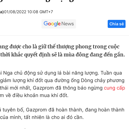
Góc ảnh
ga)
01/08/2022 10:08 GMT+7
Chia sẻ
Giáo dục
Công nghệ
Tuyển sinh
Hitech Công ng
ang được cho là giữ thế thượng phong trong cuộc
Học trực tuyến
Sản phẩm
 thời khắc quyết định sẽ là mùa đông đang đến gần.
g
Thị trường
Tư vấn
hi Nga chủ động sử dụng lá bài năng lượng. Tuần qua
 giảm lượng khí đốt qua đường ống Dòng chảy phương
 thái mới nhất, Gazprom đã thông báo ngừng
cung cấp
m về điều khoản mua khí đốt.
ã tuyên bố, Gazprom đã hoàn thành, đang hoàn thành
ủa mình, tất nhiên là cho ai đó cần.