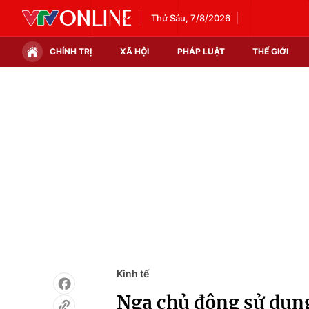
Thứ Sáu, 7/8/2026
CHÍNH TRỊ
XÃ HỘI
PHÁP LUẬT
THẾ GIỚI
Chính trị
Xã hội
Thế giới
Kinh tế
Tin tức
Tài chính
Thế giới đó đây
Thị trường
Câu chuyện quốc tế
Góc doanh nghiệp
Dữ liệu và đời sống
Kinh tế
Nga chủ động sử dụng