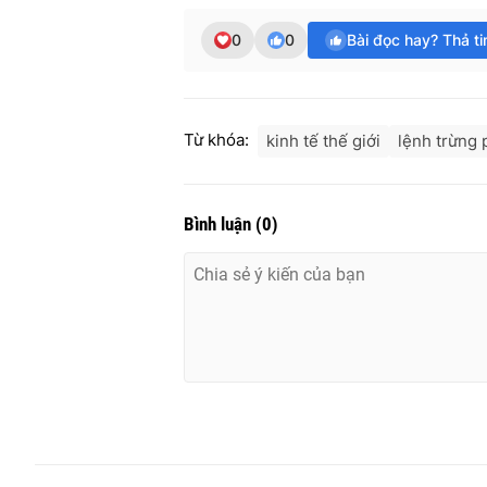
0
0
Bài đọc hay? Thả t
Từ khóa:
kinh tế thế giới
lệnh trừng 
Bình luận
(
0
)