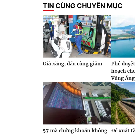
TIN CÙNG CHUYÊN MỤC
Giá xăng, dầu cùng giảm
Phê duyệt
hoạch ch
Vũng Áng,
57 mã chứng khoán không
Đề xuất t