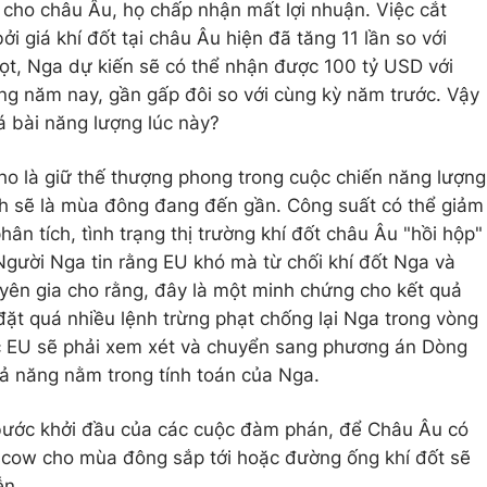
 cho châu Âu, họ chấp nhận mất lợi nhuận. Việc cắt
 giá khí đốt tại châu Âu hiện đã tăng 11 lần so với
ọt, Nga dự kiến sẽ có thể nhận được 100 tỷ USD với
ong năm nay, gần gấp đôi so với cùng kỳ năm trước. Vậy
á bài năng lượng lúc này?
o là giữ thế thượng phong trong cuộc chiến năng lượng
nh sẽ là mùa đông đang đến gần. Công suất có thể giảm
hân tích, tình trạng thị trường khí đốt châu Âu "hồi hộp"
 Người Nga tin rằng EU khó mà từ chối khí đốt Nga và
yên gia cho rằng, đây là một minh chứng cho kết quả
ặt quá nhiều lệnh trừng phạt chống lại Nga trong vòng
ệc EU sẽ phải xem xét và chuyển sang phương án Dòng
ả năng nằm trong tính toán của Nga.
 bước khởi đầu của các cuộc đàm phán, để Châu Âu có
cow cho mùa đông sắp tới hoặc đường ống khí đốt sẽ
ễn.