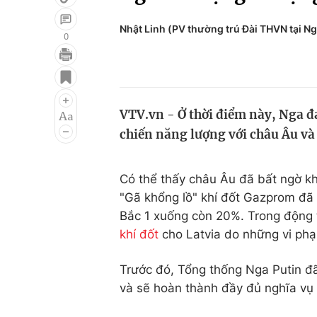
Nhật Linh (PV thường trú Đài THVN tại N
0
Giải trí
Đời sống
Điện ảnh
Du lịch
VTV.vn - Ở thời điểm này, Nga đ
Âm nhạc
Làm đẹp
chiến năng lượng với châu Âu và
Sao
Chất lượng cuộc sốn
Có thể thấy châu Âu đã bất ngờ k
"Gã khổng lồ" khí đốt Gazprom đã
Bắc 1 xuống còn 20%. Trong động
khí đốt
cho Latvia do những vi phạ
Trước đó, Tổng thống Nga Putin đ
và sẽ hoàn thành đầy đủ nghĩa vụ c