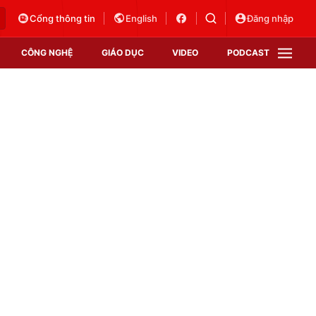
Cổng thông tin
English
Đăng nhập
CÔNG NGHỆ
GIÁO DỤC
VIDEO
PODCAST
VTV Money
VTV Thể thao
VTV Sức khoẻ
Bất động sản
Thị trường 24h
Tấm lòng Việt
Vươn mình bằng AI
VTV4
VTV8
VTV9
Lịch phát sóng
Giao lưu trực tuyến
Sự kiện