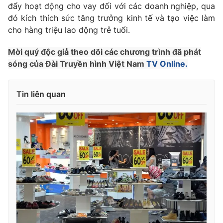
Phim VTV
đẩy hoạt động cho vay đối với các doanh nghiệp, qua
Giải trí
đó kích thích sức tăng trưởng kinh tế và tạo việc làm
Hậu trường
cho hàng triệu lao động trẻ tuổi.
Điện ảnh
Đời sống
Nhân vật
Âm nhạc
Mời quý độc giả theo dõi các chương trình đã phát
Du lịch
Khán giả
sóng của Đài Truyền hình Việt Nam
TV Online.
Giáo dục
Sao
Làm đẹp
Giải sao mai
Tuyển sinh
Tin liên quan
Công nghệ
Chất lượng cuộc sống
Học trực tuyến
Hitech Công nghệ tương lai
Giao lưu trực tuyến
Sản phẩm
Lịch phát sóng
Thị trường
Tư vấn
Chuyên mục khác
Emagazine
Podcast