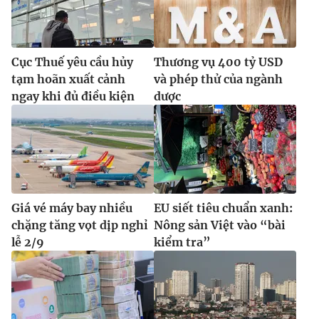
Ðiện thoại Thời báo VTV:
024.66 897 897
Email:
toasoan@vtv.vn
Liên hệ quảng cáo:
024-7300.7108
Cục Thuế yêu cầu hủy
Thương vụ 400 tỷ USD
tạm hoãn xuất cảnh
và phép thử của ngành
ngay khi đủ điều kiện
dược
Giá vé máy bay nhiều
EU siết tiêu chuẩn xanh:
chặng tăng vọt dịp nghỉ
Nông sản Việt vào “bài
lễ 2/9
kiểm tra”
® Cấm sao chép dưới mọi hình thức nếu không có sự chấp
thuận bằng văn bản. Ghi rõ nguồn VTV.vn khi phát hành lại
thông tin từ website này.