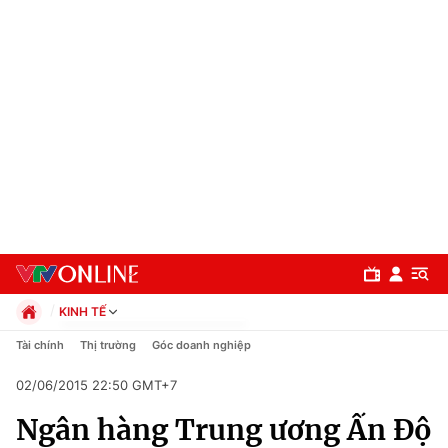
KINH TẾ
Chính trị
Tài chính
Thị trường
Góc doanh nghiệp
Xã hội
02/06/2015 22:50 GMT+7
Pháp luật
Chuyên mục
Kinh tế
Ngân hàng Trung ương Ấn Độ
Thể thao