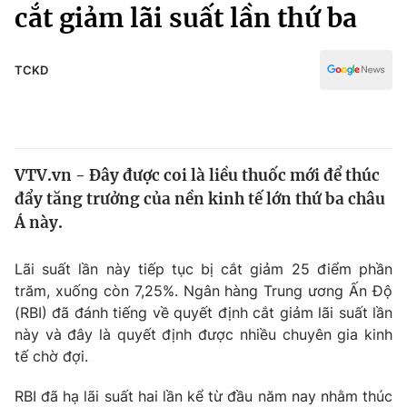
Chính trị
cắt giảm lãi suất lần thứ ba
Truyền hình
Văn hóa - Giải trí
Xã hội
Y tế
TCKD
Đời sống
Pháp luật
Công nghệ
Giáo dục
Y tế
VTV.vn - Đây được coi là liều thuốc mới để thúc
đẩy tăng trưởng của nền kinh tế lớn thứ ba châu
Thế giới
Á này.
Tin tức
Kinh tế
Lãi suất lần này tiếp tục bị cắt giảm 25 điểm phần
Thế giới đó đây
trăm, xuống còn 7,25%. Ngân hàng Trung ương Ấn Độ
Tài chính
(RBI) đã đánh tiếng về quyết định cắt giảm lãi suất lần
Dữ liệu và đời sống
Câu chuyện quốc tế
này và đây là quyết định được nhiều chuyên gia kinh
Thị trường
tế chờ đợi.
Truyền hình
Góc doanh nghiệp
RBI đã hạ lãi suất hai lần kể từ đầu năm nay nhằm thúc