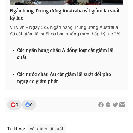
Photo
Infographic
Ngân hàng Trung ương Australia cắt giảm lãi suất
kỷ lục
Video
Shorts video
VTV.vn - Ngày 5/5, Ngân hàng Trung ương Australia
đã cắt giảm lãi suất cơ bản xuống mức thấp kỷ lục 2%.
VTV Money
VTV Thể thao
Các ngân hàng châu Á đồng loạt cắt giảm lãi
suất
VTV Sức khoẻ
Bất động sản
Các nước châu Âu cắt giảm lãi suất đối phó
Thị trường 24h
Tấm lòng Việt
nguy cơ giảm phát
VTV4
Vươn mình bằng AI
0
0
VTV9
VTV8
Từ khóa:
cắt giảm lãi suất
Liên hệ tòa soạn
English