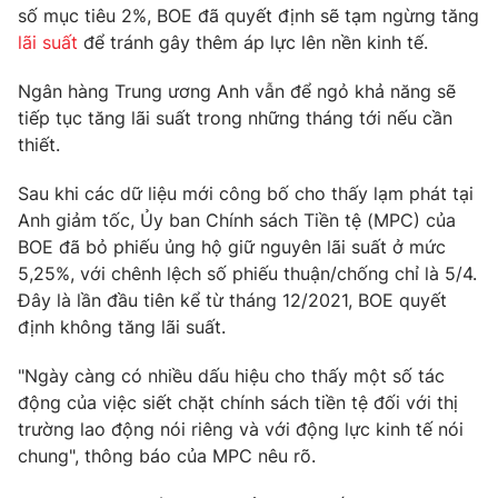
Phim VTV
số mục tiêu 2%, BOE đã quyết định sẽ tạm ngừng tăng
Giải trí
lãi suất
để tránh gây thêm áp lực lên nền kinh tế.
Hậu trường
Điện ảnh
Đời sống
Ngân hàng Trung ương Anh vẫn để ngỏ khả năng sẽ
Nhân vật
Âm nhạc
tiếp tục tăng lãi suất trong những tháng tới nếu cần
Du lịch
Khán giả
thiết.
Giáo dục
Sao
Làm đẹp
Giải sao mai
Sau khi các dữ liệu mới công bố cho thấy lạm phát tại
Tuyển sinh
Công nghệ
Anh giảm tốc, Ủy ban Chính sách Tiền tệ (MPC) của
Chất lượng cuộc sống
Học trực tuyến
BOE đã bỏ phiếu ủng hộ giữ nguyên lãi suất ở mức
Hitech Công nghệ tương lai
5,25%, với chênh lệch số phiếu thuận/chống chỉ là 5/4.
Giao lưu trực tuyến
Đây là lần đầu tiên kể từ tháng 12/2021, BOE quyết
Sản phẩm
định không tăng lãi suất.
Lịch phát sóng
Thị trường
"Ngày càng có nhiều dấu hiệu cho thấy một số tác
Tư vấn
động của việc siết chặt chính sách tiền tệ đối với thị
Chuyên mục khác
trường lao động nói riêng và với động lực kinh tế nói
chung", thông báo của MPC nêu rõ.
Emagazine
Podcast