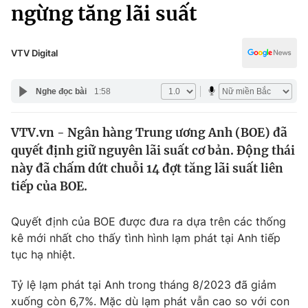
Chính trị
ngừng tăng lãi suất
Truyền hình
Văn hóa - Giải trí
Xã hội
Y tế
VTV Digital
Đời sống
Pháp luật
Công nghệ
Nghe đọc bài
1:58
Giáo dục
Y tế
VTV.vn - Ngân hàng Trung ương Anh (BOE) đã
quyết định giữ nguyên lãi suất cơ bản. Động thái
Thế giới
này đã chấm dứt chuỗi 14 đợt tăng lãi suất liên
tiếp của BOE.
Tin tức
Kinh tế
Thế giới đó đây
Quyết định của BOE được đưa ra dựa trên các thống
Tài chính
kê mới nhất cho thấy tình hình lạm phát tại Anh tiếp
Dữ liệu và đời sống
Câu chuyện quốc tế
tục hạ nhiệt.
Thị trường
Truyền hình
Tỷ lệ lạm phát tại Anh trong tháng 8/2023 đã giảm
Góc doanh nghiệp
xuống còn 6,7%. Mặc dù lạm phát vẫn cao so với con