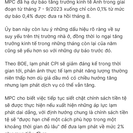
MPC đã hạ dự báo tăng trưởng kinh tế Anh trong giai
đoạn từ tháng 7 - 9/2023 xuống chỉ còn 0,1% từ mức
Photo
Infographic
dự báo 0,4% được đưa ra hồi tháng 8.
Video
Shorts video
Ủy ban này còn lưu ý những dấu hiệu rõ ràng về sự
suy yếu trên thị trường nhà ở, đồng thời lo ngại tăng
trưởng kinh tế trong những tháng còn lại của năm
VTV Money
VTV Thể thao
cũng sẽ yếu hơn so với những dự báo trước đó.
VTV Sức khoẻ
Bất động sản
Theo BOE, lạm phát CPI sẽ giảm đáng kể trong thời
gian tới, phản ánh thực tế lạm phát năng lượng thường
niên thấp hơn dù giá dầu mỏ có chiều hướng tăng
Thị trường 24h
Tấm lòng Việt
nhưng lạm phát dịch vụ có thể vẫn tăng.
VTV4
Vươn mình bằng AI
MPC cho biết việc tiếp tục siết chặt chính sách tiền tệ
sẽ được thực hiện nếu xuất hiện những áp lực lạm
phát dai dẳng, với định hướng chung là chính sách tiền
VTV9
VTV8
tệ sẽ "được hạn chế một cách phù hợp trong một
khoảng thời gian đủ lâu" để đưa lạm phát về mức 2%
Liên hệ tòa soạn
English