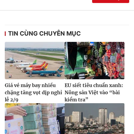
TIN CÙNG CHUYÊN MỤC
Giá vé máy bay nhiều
EU siết tiêu chuẩn xanh:
chặng tăng vọt dịp nghỉ
Nông sản Việt vào “bài
lễ 2/9
kiểm tra”