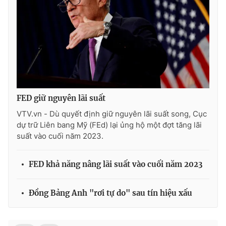
Ðiện thoại Thời báo VTV:
024.66 897 897
Email:
toasoan@vtv.vn
Liên hệ quảng cáo:
024-7300.7108
FED giữ nguyên lãi suất
VTV.vn - Dù quyết định giữ nguyên lãi suất song, Cục
dự trữ Liên bang Mỹ (FEd) lại ủng hộ một đợt tăng lãi
suất vào cuối năm 2023.
FED khả năng nâng lãi suất vào cuối năm 2023
® Cấm sao chép dưới mọi hình thức nếu không có sự chấp
thuận bằng văn bản. Ghi rõ nguồn VTV.vn khi phát hành lại
Đồng Bảng Anh "rơi tự do" sau tín hiệu xấu
thông tin từ website này.