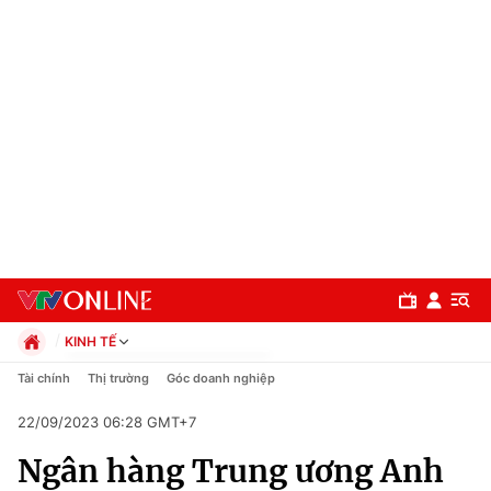
KINH TẾ
Chính trị
Tài chính
Thị trường
Góc doanh nghiệp
Xã hội
22/09/2023 06:28 GMT+7
Pháp luật
Chuyên mục
Kinh tế
Ngân hàng Trung ương Anh
Thể thao