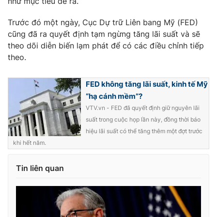
như mục tiêu đề ra.
Trước đó một ngày, Cục Dự trữ Liên bang Mỹ (FED)
cũng đã ra quyết định tạm ngừng tăng lãi suất và sẽ
theo dõi diễn biến lạm phát để có các điều chỉnh tiếp
THỜI BÁO VTV
theo.
FED không tăng lãi suất, kinh tế Mỹ
Theo dõi báo trên
“hạ cánh mềm”?
VTV.vn - FED đã quyết định giữ nguyên lãi
suất trong cuộc họp lần này, đồng thời báo
Cơ quan chủ quản:
Đài Truyền hình Việt Nam
hiệu lãi suất có thể tăng thêm một đợt trước
Cơ quan báo chí:
Thời báo VTV
khi hết năm.
Giấy phép hoạt động báo in và báo điện tử số 483/GP-BTTTT
cấp ngày 29/12/2023
Tin liên quan
Tổng Biên tập:
Vũ Thanh Thủy
Phó Tổng Biên tập:
Nguyễn Thị Mỹ Hạnh, Phạm Quốc Thắng,
Nguyễn Trọng Ninh
Tổng đài VTV:
024.38 355 931 - 024.38 355 932