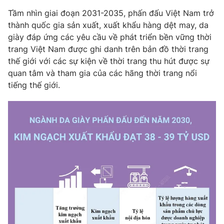
Phim VTV
Giải trí
Tầm nhìn giai đoạn 2031-2035, phấn đấu Việt Nam trở
Hậu trường
thành quốc gia sản xuất, xuất khẩu hàng dệt may, da
Điện ảnh
giày đáp ứng các yêu cầu về phát triển bền vững thời
Đời sống
Nhân vật
trang Việt Nam được ghi danh trên bản đồ thời trang
Âm nhạc
Du lịch
thế giới với các sự kiện về thời trang thu hút được sự
Khán giả
Giáo dục
Sao
quan tâm và tham gia của các hãng thời trang nổi
Làm đẹp
Giải sao mai
tiếng thế giới.
Tuyển sinh
Công nghệ
Chất lượng cuộc sống
Học trực tuyến
Hitech Công nghệ tương lai
Giao lưu trực tuyến
Sản phẩm
Lịch phát sóng
Thị trường
Tư vấn
Chuyên mục khác
Emagazine
Podcast