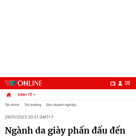
KINH TẾ
Chính trị
Tài chính
Thị trường
Góc doanh nghiệp
Xã hội
29/01/2023 20:21 GMT+7
Pháp luật
Chuyên mục
Kinh tế
Ngành da giày phấn đấu đến
Thể thao