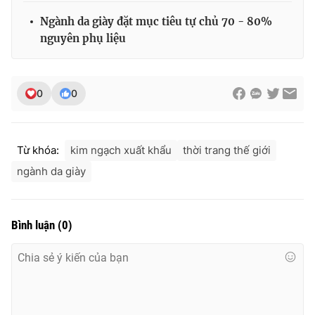
Ðiện thoại Thời báo VTV:
024.66 897 897
Ngành da giày đặt mục tiêu tự chủ 70 - 80%
Email:
toasoan@vtv.vn
nguyên phụ liệu
Liên hệ quảng cáo:
024-7300.7108
0
0
Từ khóa:
kim ngạch xuất khẩu
thời trang thế giới
ngành da giày
Bình luận
(
0
)
® Cấm sao chép dưới mọi hình thức nếu không có sự chấp
thuận bằng văn bản. Ghi rõ nguồn VTV.vn khi phát hành lại
thông tin từ website này.