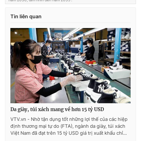
Tin liên quan
THỜI BÁO VTV
Theo dõi báo trên
Cơ quan chủ quản:
Đài Truyền hình Việt Nam
Cơ quan báo chí:
Thời báo VTV
Giấy phép hoạt động báo in và báo điện tử số 483/GP-BTTTT
cấp ngày 29/12/2023
Da giày, túi xách mang về hơn 15 tỷ USD
Tổng Biên tập:
Vũ Thanh Thủy
VTV.vn - Nhờ tận dụng tốt những lợi thế của các hiệp
Phó Tổng Biên tập:
Nguyễn Thị Mỹ Hạnh, Phạm Quốc Thắng,
định thương mại tự do (FTA), ngành da giày, túi xách
Nguyễn Trọng Ninh
Việt Nam đã đạt trên 15 tỷ USD giá trị xuất khẩu chỉ...
Tổng đài VTV:
024.38 355 931 - 024.38 355 932