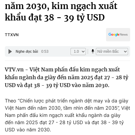
Chính trị
năm 2030, kim ngạch xuất
Truyền hình
khẩu đạt 38 - 39 tỷ USD
Văn hóa - Giải trí
Xã hội
Y tế
Đời sống
TTXVN
Pháp luật
Công nghệ
Giáo dục
Nghe đọc bài
0:53
Y tế
VTV.vn - Việt Nam phấn đấu kim ngạch xuất
Thế giới
khẩu ngành da giày đến năm 2025 đạt 27 - 28 tỷ
Tin tức
USD và đạt 38 - 39 tỷ USD vào năm 2030.
Kinh tế
Thế giới đó đây
Theo “Chiến lược phát triển ngành dệt may và da giày
Tài chính
Dữ liệu và đời sống
Việt Nam đến năm 2030, tầm nhìn đến năm 2035”, Việt
Câu chuyện quốc tế
Thị trường
Nam phấn đấu kim ngạch xuất khẩu ngành da giày
đến năm 2025 đạt 27 - 28 tỷ USD và đạt 38 - 39 tỷ
Truyền hình
Góc doanh nghiệp
USD vào năm 2030.