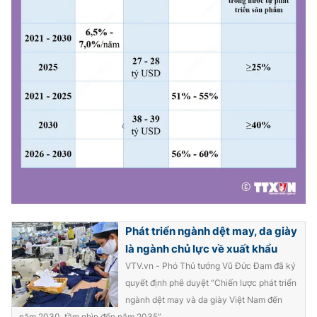
Photo
Infographic
Video
Shorts video
VTV Money
VTV Thể thao
VTV Sức khoẻ
Bất động sản
Thị trường 24h
Tấm lòng Việt
VTV4
Vươn mình bằng AI
Phát triển ngành dệt may, da giày
là ngành chủ lực về xuất khẩu
VTV.vn - Phó Thủ tướng Vũ Đức Đam đã ký
VTV9
VTV8
quyết định phê duyệt “Chiến lược phát triển
ngành dệt may và da giày Việt Nam đến
Liên hệ tòa soạn
English
năm 2030, tầm nhìn đến năm 2035”.