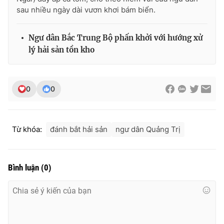
sau nhiều ngày dài vươn khơi bám biển.
Ngư dân Bắc Trung Bộ phấn khởi với hướng xử
THỜI BÁO VTV
lý hải sản tồn kho
0
0
Theo dõi báo trên
Cơ quan chủ quản:
Đài Truyền hình Việt Nam
Từ khóa:
đánh bắt hải sản
ngư dân Quảng Trị
Cơ quan báo chí:
Thời báo VTV
Giấy phép hoạt động báo in và báo điện tử số 483/GP-BTTTT
cấp ngày 29/12/2023
Bình luận
(
0
)
Tổng Biên tập:
Vũ Thanh Thủy
Phó Tổng Biên tập:
Nguyễn Thị Mỹ Hạnh, Phạm Quốc Thắng,
Nguyễn Trọng Ninh
Tổng đài VTV:
024.38 355 931 - 024.38 355 932