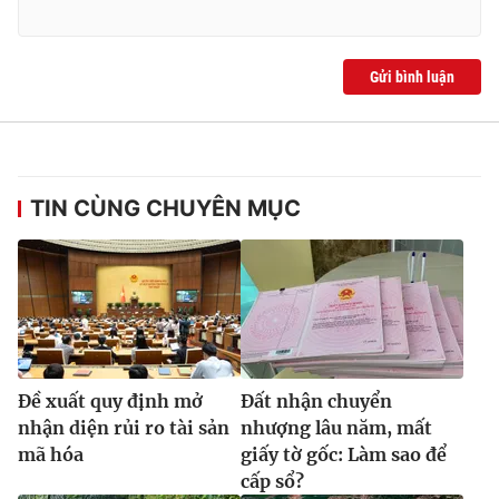
Ðiện thoại Thời báo VTV:
024.66 897 897
Email:
toasoan@vtv.vn
Liên hệ quảng cáo:
024-7300.7108
Gửi bình luận
TIN CÙNG CHUYÊN MỤC
® Cấm sao chép dưới mọi hình thức nếu không có sự chấp
Ðề xuất quy định mở
Đất nhận chuyển
thuận bằng văn bản. Ghi rõ nguồn VTV.vn khi phát hành lại
nhận diện rủi ro tài sản
nhượng lâu năm, mất
thông tin từ website này.
mã hóa
giấy tờ gốc: Làm sao để
cấp sổ?