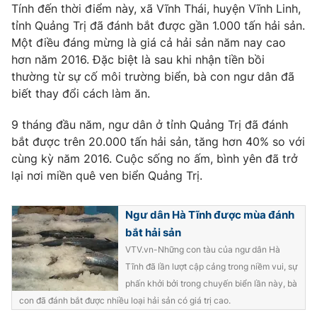
Phim VTV
Tính đến thời điểm này, xã Vĩnh Thái, huyện Vĩnh Linh,
Giải trí
tỉnh Quảng Trị đã đánh bắt được gần 1.000 tấn hải sản.
Hậu trường
Một điều đáng mừng là giá cả hải sản năm nay cao
Điện ảnh
Đời sống
hơn năm 2016. Đặc biệt là sau khi nhận tiền bồi
Nhân vật
Âm nhạc
thường từ sự cố môi trường biển, bà con ngư dân đã
Du lịch
Khán giả
biết thay đổi cách làm ăn.
Giáo dục
Sao
Làm đẹp
Giải sao mai
9 tháng đầu năm, ngư dân ở tỉnh Quảng Trị đã đánh
Tuyển sinh
Công nghệ
bắt được trên 20.000 tấn hải sản, tăng hơn 40% so với
Chất lượng cuộc sống
Học trực tuyến
cùng kỳ năm 2016. Cuộc sống no ấm, bình yên đã trở
Hitech Công nghệ tương lai
lại nơi miền quê ven biển Quảng Trị.
Giao lưu trực tuyến
Sản phẩm
Ngư dân Hà Tĩnh được mùa đánh
Lịch phát sóng
Thị trường
bắt hải sản
VTV.vn-Những con tàu của ngư dân Hà
Tư vấn
Tĩnh đã lần lượt cập cảng trong niềm vui, sự
Chuyên mục khác
phấn khởi bởi trong chuyến biển lần này, bà
Emagazine
Podcast
con đã đánh bắt được nhiều loại hải sản có giá trị cao.