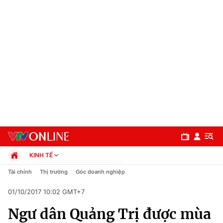
KINH TẾ
Chính trị
Tài chính
Thị trường
Góc doanh nghiệp
Xã hội
01/10/2017 10:02 GMT+7
Pháp luật
Chuyên mục
Kinh tế
Ngư dân Quảng Trị được mùa
Thể thao