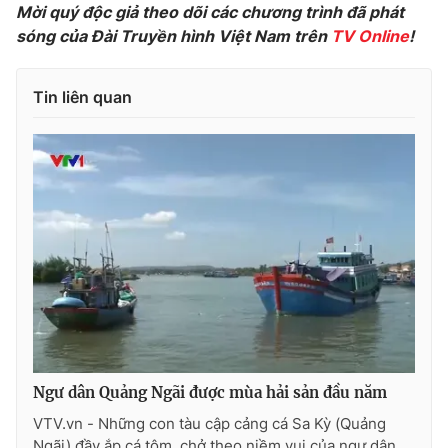
Mời quý độc giả theo dõi các chương trình đã phát
Photo
Infographic
sóng của Đài Truyền hình Việt Nam trên
TV Online
!
Video
Shorts video
Tin liên quan
VTV Money
VTV Thể thao
VTV Sức khoẻ
Bất động sản
Thị trường 24h
Tấm lòng Việt
VTV4
Vươn mình bằng AI
VTV9
VTV8
Ngư dân Quảng Ngãi được mùa hải sản đầu năm
VTV.vn - Những con tàu cập cảng cá Sa Kỳ (Quảng
Liên hệ tòa soạn
English
Ngãi) đầy ắp cá tôm, chở theo niềm vui của ngư dân