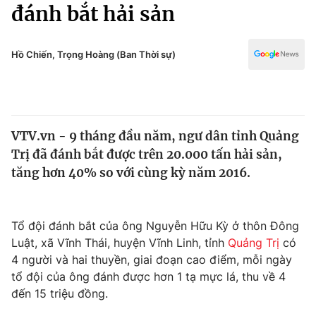
Chính trị
đánh bắt hải sản
Truyền hình
Văn hóa - Giải trí
Xã hội
Y tế
Hồ Chiến, Trọng Hoàng (Ban Thời sự)
Đời sống
Pháp luật
Công nghệ
Giáo dục
Y tế
VTV.vn - 9 tháng đầu năm, ngư dân tỉnh Quảng
Trị đã đánh bắt được trên 20.000 tấn hải sản,
Thế giới
tăng hơn 40% so với cùng kỳ năm 2016.
Tin tức
Kinh tế
Thế giới đó đây
Tổ đội đánh bắt của ông Nguyễn Hữu Kỳ ở thôn Đông
Tài chính
Luật, xã Vĩnh Thái, huyện Vĩnh Linh, tỉnh
Quảng Trị
có
Dữ liệu và đời sống
Câu chuyện quốc tế
4 người và hai thuyền, giai đoạn cao điểm, mỗi ngày
Thị trường
tổ đội của ông đánh được hơn 1 tạ mực lá, thu về 4
Truyền hình
đến 15 triệu đồng.
Góc doanh nghiệp