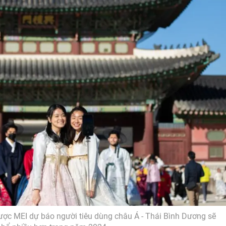
ược MEI dự báo người tiêu dùng châu Á - Thái Bình Dương sẽ