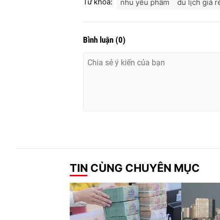
Từ khóa:
nhu yếu phẩm
du lịch giá r
Bình luận
(
0
)
TIN CÙNG CHUYÊN MỤC