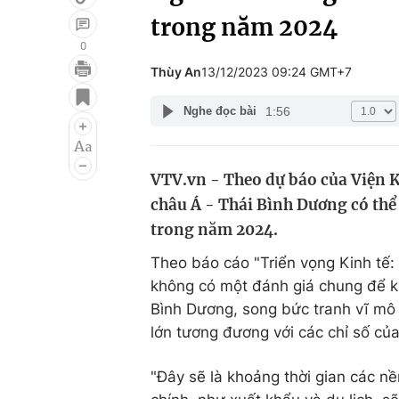
trong năm 2024
0
Thùy An
13/12/2023 09:24 GMT+7
Giải trí
Đời sống
1:56
Nghe đọc bài
Điện ảnh
Du lịch
Âm nhạc
Làm đẹp
VTV.vn - Theo dự báo của Viện K
Sao
Chất lượng cuộc sốn
châu Á - Thái Bình Dương có thể
trong năm 2024.
Theo báo cáo "Triển vọng Kinh tế:
không có một đánh giá chung để kh
Bình Dương, song bức tranh vĩ mô
lớn tương đương với các chỉ số củ
"Đây sẽ là khoảng thời gian các nề