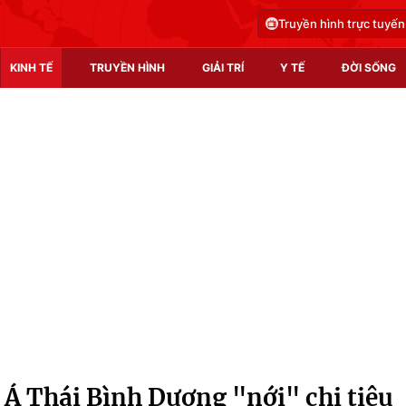
Truyền hình trực tuyến
KINH TẾ
TRUYỀN HÌNH
GIẢI TRÍ
Y TẾ
ĐỜI SỐNG
Pháp luật
Y tế
Truyền hình
Multimedia
Phim VTV
Video
Hậu trường
Shorts video
Nhân vật
Podcast
Khán giả
EMagazine
Giải sao mai
Photo
 Á Thái Bình Dương "nới" chi tiêu
Infographic