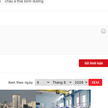
ẻ
châu á thái bình dương
Gửi bình luận
Xem theo ngày
XEM