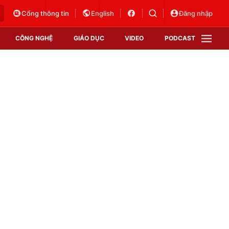
Cổng thông tin
English
Đăng nhập
CÔNG NGHỆ
GIÁO DỤC
VIDEO
PODCAST
VTV Money
VTV Thể thao
VTV Sức khoẻ
Bất động sản
Thị trường 24h
Tấm lòng Việt
Vươn mình bằng AI
VTV4
VTV8
VTV9
Lịch phát sóng
Giao lưu trực tuyến
Sự kiện