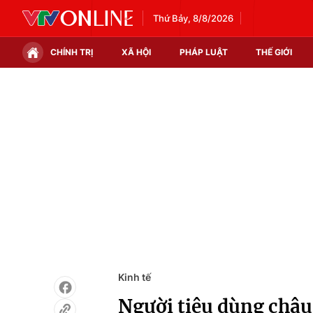
Thứ Bảy, 8/8/2026
CHÍNH TRỊ
XÃ HỘI
PHÁP LUẬT
THẾ GIỚI
Chính trị
Xã hội
Thế giới
Kinh tế
Tin tức
Tài chính
Thế giới đó đây
Thị trường
Câu chuyện quốc tế
Góc doanh nghiệp
Dữ liệu và đời sống
Kinh tế
Người tiêu dùng châu