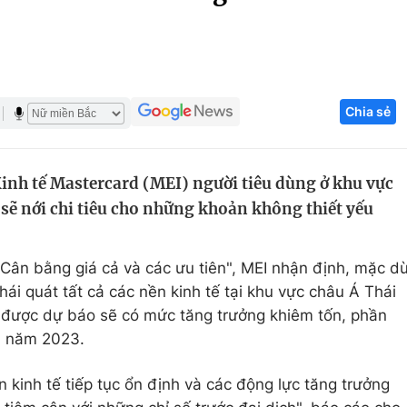
Góc ảnh
Giáo dục
Công nghệ
Chia sẻ
Tuyển sinh
Hitech Công ng
Học trực tuyến
Sản phẩm
inh tế Mastercard (MEI) người tiêu dùng ở khu vực
g
Thị trường
 sẽ nới chi tiêu cho những khoản không thiết yếu
Tư vấn
 Cân bằng giá cả và các ưu tiên", MEI nhận định, mặc d
ái quát tất cả các nền kinh tế tại khu vực châu Á Thái
 được dự báo sẽ có mức tăng trưởng khiêm tốn, phần
a năm 2023.
n kinh tế tiếp tục ổn định và các động lực tăng trưởng