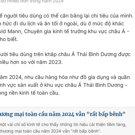
 bổ nhiều hơn trong năm 2024
người tiêu dùng có thể cân bằng lại chi tiêu của mình.
 hức đi du lịch và ăn tối ở ngoài, dù ở mức độ khác
avid Mann, Chuyên gia kinh tế trưởng khu vực châu Á -
ho biết.
ười tiêu dùng trên khắp châu Á Thái Bình Dương được
hiều hơn so với năm 2023.
năm 2024, nhu cầu hàng hóa như đồ gia dụng và quần
nh vực sản xuất ở khu vực châu Á Thái Bình Dương -
ong nền kinh tế toàn cầu.
hương mại toàn cầu năm 2024 vẫn "rất bấp bênh"
t vài chỉ số kinh tế cho thấy những tín hiệu cải thiện tiềm tàng,
 thương mại toàn cầu năm 2024 vẫn "rất bấp bênh".