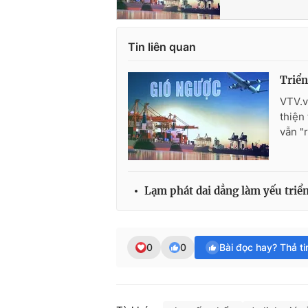
Tin liên quan
Triển
VTV.v
thiện
vẫn "
Lạm phát dai dẳng làm yếu triể
0
0
Bài đọc hay? Thả t