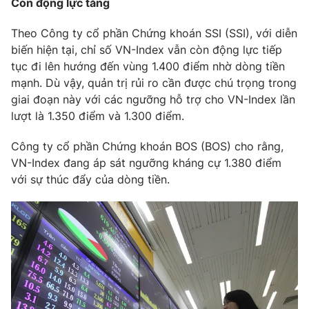
Còn động lực tăng
Phim VTV
Giải trí
Hậu trường
Theo Công ty cổ phần Chứng khoán SSI (SSI), với diễn
Điện ảnh
biến hiện tại, chỉ số VN-Index vẫn còn động lực tiếp
Đời sống
Nhân vật
tục đi lên hướng đến vùng 1.400 điểm nhờ dòng tiền
Âm nhạc
mạnh. Dù vậy, quản trị rủi ro cần được chú trọng trong
Du lịch
Khán giả
Giáo dục
Sao
giai đoạn này với các ngưỡng hỗ trợ cho VN-Index lần
Làm đẹp
Giải sao mai
lượt là 1.350 điểm và 1.300 điểm.
Tuyển sinh
Công nghệ
Chất lượng cuộc sống
Công ty cổ phần Chứng khoán BOS (BOS) cho rằng,
Học trực tuyến
VN-Index đang áp sát ngưỡng kháng cự 1.380 điểm
Hitech Công nghệ tương lai
Giao lưu trực tuyến
với sự thúc đẩy của dòng tiền.
Sản phẩm
Lịch phát sóng
Thị trường
Tư vấn
Chuyên mục khác
Emagazine
Podcast