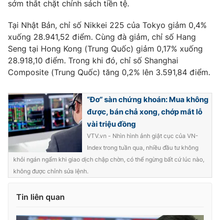
sớm thắt chặt chính sách tiền tệ.
Tại Nhật Bản, chỉ số Nikkei 225 của Tokyo giảm 0,4%
xuống 28.941,52 điểm. Cùng đà giảm, chỉ số Hang
Seng tại Hong Kong (Trung Quốc) giảm 0,17% xuống
28.918,10 điểm. Trong khi đó, chỉ số Shanghai
Composite (Trung Quốc) tăng 0,2% lên 3.591,84 điểm.
“Đơ” sàn chứng khoán: Mua không
được, bán chả xong, chớp mắt lỗ
vài triệu đồng
VTV.vn - Nhìn hình ảnh giật cục của VN-
Index trong tuần qua, nhiều đầu tư không
khỏi ngán ngẩm khi giao dịch chập chờn, có thể ngừng bất cứ lúc nào,
không được chỉnh sửa lệnh.
Tin liên quan