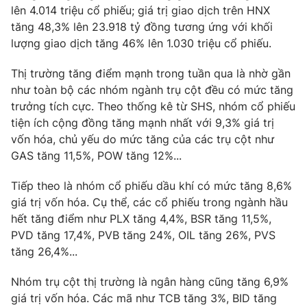
Email:
toasoan@vtv.vn
lên 4.014 triệu cổ phiếu; giá trị giao dịch trên HNX
Liên hệ quảng cáo:
024-7300.7108
tăng 48,3% lên 23.918 tỷ đồng tương ứng với khối
lượng giao dịch tăng 46% lên 1.030 triệu cổ phiếu.
Thị trường tăng điểm mạnh trong tuần qua là nhờ gần
như toàn bộ các nhóm ngành trụ cột đều có mức tăng
trưởng tích cực. Theo thống kê từ SHS, nhóm cổ phiếu
tiện ích cộng đồng tăng mạnh nhất với 9,3% giá trị
vốn hóa, chủ yếu do mức tăng của các trụ cột như
GAS tăng 11,5%, POW tăng 12%...
Tiếp theo là nhóm cổ phiếu dầu khí có mức tăng 8,6%
giá trị vốn hóa. Cụ thể, các cổ phiếu trong ngành hầu
® Cấm sao chép dưới mọi hình thức nếu không có sự chấp
hết tăng điểm như PLX tăng 4,4%, BSR tăng 11,5%,
thuận bằng văn bản. Ghi rõ nguồn VTV.vn khi phát hành lại
PVD tăng 17,4%, PVB tăng 24%, OIL tăng 26%, PVS
thông tin từ website này.
tăng 26,4%...
Nhóm trụ cột thị trường là ngân hàng cũng tăng 6,9%
giá trị vốn hóa. Các mã như TCB tăng 3%, BID tăng