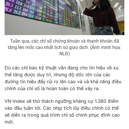
Photo
Infographic
Video
Shorts video
Tuần qua, các chỉ số chứng khoán và thanh khoản đã
VTV Money
VTV Thể thao
tăng lên mốc cao nhất lịch sử giao dịch. (Ảnh minh họa:
NLĐ)
VTV Sức khoẻ
Bất động sản
Dù các chỉ báo kỹ thuật vẫn đang cho tín hiệu về xu
thế tăng được duy trì, nhưng độ dốc lớn của các
Thị trường 24h
Tấm lòng Việt
đường tín hiệu đẩy rủi ro lên cao và và khả năng điều
chỉnh của chỉ số là hoàn toàn có thể xảy ra.
VTV4
Vươn mình bằng AI
VN-Index sẽ thử thách ngưỡng kháng cự 1.380 điểm
vào đầu tuần tới. Các nhịp tích lũy điều chỉnh có thể
VTV9
VTV8
sẽ diễn ra trong quá trình chỉ số chinh phục đỉnh cao
mới.
Liên hệ tòa soạn
English