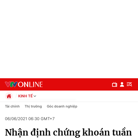
KINH TẾ
Chính trị
Tài chính
Thị trường
Góc doanh nghiệp
Xã hội
06/06/2021 06:30 GMT+7
Pháp luật
Chuyên mục
Kinh tế
Nhận định chứng khoán tuần
Thể thao