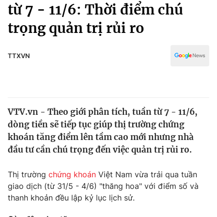
Chính trị
từ 7 - 11/6: Thời điểm chú
Truyền hình
trọng quản trị rủi ro
Văn hóa - Giải trí
Xã hội
Y tế
Đời sống
TTXVN
Pháp luật
Công nghệ
Giáo dục
Y tế
VTV.vn - Theo giới phân tích, tuần từ 7 - 11/6,
Thế giới
dòng tiền sẽ tiếp tục giúp thị trường chứng
Tin tức
khoán tăng điểm lên tầm cao mới nhưng nhà
Kinh tế
đầu tư cần chú trọng đến việc quản trị rủi ro.
Thế giới đó đây
Tài chính
Dữ liệu và đời sống
Câu chuyện quốc tế
Thị trường
chứng khoán
Việt Nam vừa trải qua tuần
Thị trường
giao dịch (từ 31/5 - 4/6) "thăng hoa" với điểm số và
thanh khoản đều lập kỷ lục lịch sử.
Truyền hình
Góc doanh nghiệp