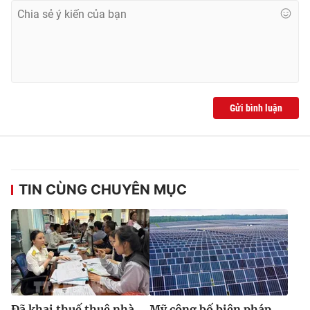
Gửi bình luận
TIN CÙNG CHUYÊN MỤC
Đã khai thuế thuê nhà
Mỹ công bố biện pháp