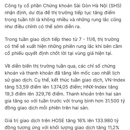
Công ty cổ phần Chứng khoán Sài Gòn Hà Nội (SHS)
nhận định, dư địa để thị trường tiếp tục tăng điểm
trong tuần tới là không nhiều và những rung lắc cũng
như điều chỉnh có thể sớm diễn ra.
THỜI BÁO VTV
Trong tuần giao dịch tiếp theo từ 7 - 11/6, thị trường
Theo dõi báo trên
có thể sẽ xuất hiện những phiên rung lắc khi bên cầm
cổ phiếu quyết định chốt lời tại vùng giá hiện tại.
Cơ quan chủ quản:
Đài Truyền hình Việt Nam
Về diễn biến thị trường tuần qua, các chỉ số chứng
Cơ quan báo chí:
Thời báo VTV
khoán và thanh khoản đã tăng lên mốc cao nhất lịch
Giấy phép hoạt động báo in và báo điện tử số 483/GP-BTTTT
sử giao dịch. Cụ thể, kết thúc tuần giao dịch, VN-Index
cấp ngày 29/12/2023
tăng 53,59 điểm lên 1.374,05 điểm; HNX-Index tăng
Tổng Biên tập:
Vũ Thanh Thủy
19,3 điểm lên 329,76 điểm. Thanh khoản trên hai sàn
gia tăng so với tuần trước với trung bình hơn 31.500 tỷ
Phó Tổng Biên tập:
Nguyễn Thị Mỹ Hạnh, Phạm Quốc Thắng,
Nguyễn Trọng Ninh
đồng giao dịch mỗi phiên trên hai sàn.
Tổng đài VTV:
024.38 355 931 - 024.38 355 932
Giá trị giao dịch trên HOSE tăng 16% lên 133.980 tỷ
Ðiện thoại Thời báo VTV:
024.66 897 897
đồng tương ứng với khối lượng giao dịch tăng 11,2%