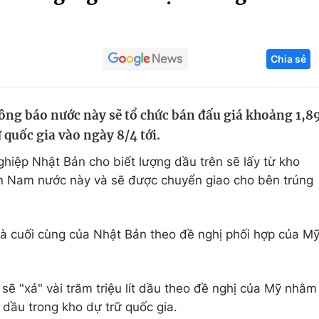
Góc ảnh
Chia sẻ
Giáo dục
Công nghệ
Tuyển sinh
Hitech Công ng
ông báo nước này sẽ tổ chức bán đấu giá khoảng 1,8
Học trực tuyến
Sản phẩm
 quốc gia vào ngày 8/4 tới.
g
Thị trường
hiệp Nhật Bản cho biết lượng dầu trên sẽ lấy từ kho
Tư vấn
n Nam nước này và sẽ được chuyển giao cho bên trúng
 là cuối cùng của Nhật Bản theo đề nghị phối hợp của M
sẽ "xả" vài trăm triệu lít dầu theo đề nghị của Mỹ nhằm
i dầu trong kho dự trữ quốc gia.