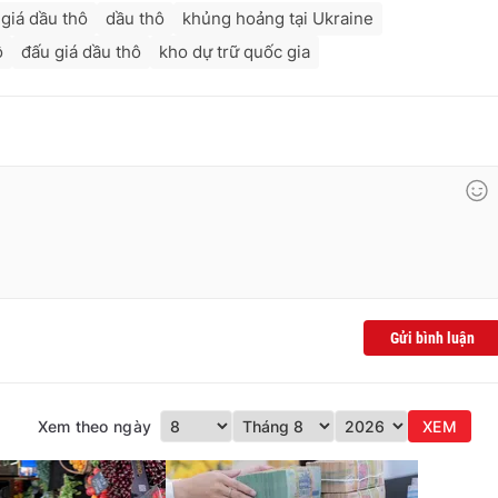
giá dầu thô
dầu thô
khủng hoảng tại Ukraine
ô
đấu giá dầu thô
kho dự trữ quốc gia
Gửi bình luận
Xem theo ngày
XEM