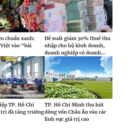
iêu chuẩn xanh:
Đề xuất giảm 30% thuế thu
Việt vào “bài
nhập cho hộ kinh doanh,
”
doanh nghiệp có doanh...
iệp TP. Hồ Chí
TP. Hồ Chí Minh thu hút
trì đà tăng trưởng
dòng vốn Châu Âu vào các
lĩnh vực giá trị cao