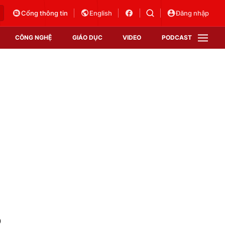
Cổng thông tin
English
Đăng nhập
CÔNG NGHỆ
GIÁO DỤC
VIDEO
PODCAST
VTV Money
VTV Thể thao
VTV Sức khoẻ
Bất động sản
Thị trường 24h
Tấm lòng Việt
Vươn mình bằng AI
VTV4
VTV8
VTV9
Lịch phát sóng
Giao lưu trực tuyến
ô
Sự kiện