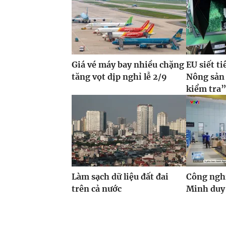
Giá vé máy bay nhiều chặng
EU siết t
tăng vọt dịp nghỉ lễ 2/9
Nông sản 
kiểm tra
Làm sạch dữ liệu đất đai
Công ngh
trên cả nước
Minh duy 