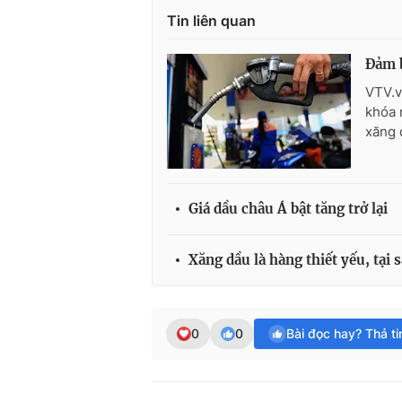
Tin liên quan
Đảm b
VTV.v
khóa 
xăng 
Giá dầu châu Á bật tăng trở lại
Xăng dầu là hàng thiết yếu, tại s
0
0
Bài đọc hay? Thả t