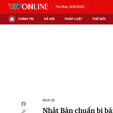
Thứ Bảy, 8/8/2026
CHÍNH TRỊ
XÃ HỘI
PHÁP LUẬT
THẾ GIỚI
Chính trị
Xã hội
Thế giới
Kinh tế
Tin tức
Tài chính
Thế giới đó đây
Thị trường
Câu chuyện quốc tế
Góc doanh nghiệp
Dữ liệu và đời sống
Kinh tế
Nhật Bản chuẩn bị bán