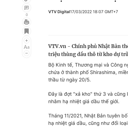
VTV Digital
17/03/2022 18:07 GMT+7
0
Giải trí
Đời sống
Điện ảnh
Du lịch
VTV.vn - Chính phủ Nhật Bản th
Âm nhạc
Làm đẹp
triệu thùng dầu thô từ kho dự trữ
Sao
Chất lượng cuộc sốn
Bộ Kinh tế, Thương mại và Công ng
chứa ở thành phố Shirashima, miề
thầu từ ngày 20/5.
Đây là đợt "xả kho" thứ 3 và cũng
nhằm hạ nhiệt giá dầu thế giới.
Tháng 11/2021, Nhật Bản tuyên bố 
hạ nhiệt giá dầu, cũng như đổi loạ