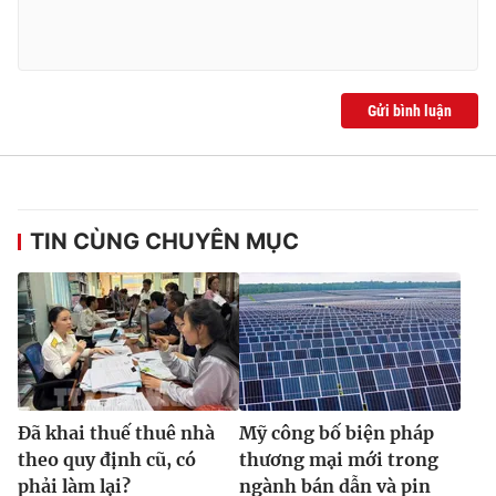
Ðiện thoại Thời báo VTV:
024.66 897 897
Email:
toasoan@vtv.vn
Liên hệ quảng cáo:
024-7300.7108
Gửi bình luận
TIN CÙNG CHUYÊN MỤC
® Cấm sao chép dưới mọi hình thức nếu không có sự chấp
thuận bằng văn bản. Ghi rõ nguồn VTV.vn khi phát hành lại
thông tin từ website này.
Đã khai thuế thuê nhà
Mỹ công bố biện pháp
theo quy định cũ, có
thương mại mới trong
phải làm lại?
ngành bán dẫn và pin