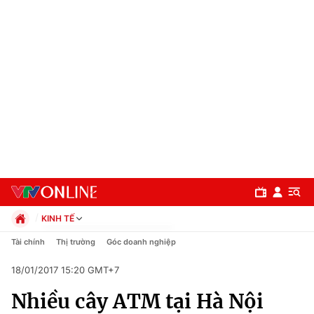
KINH TẾ
Chính trị
Tài chính
Thị trường
Góc doanh nghiệp
Xã hội
18/01/2017 15:20 GMT+7
Pháp luật
Chuyên mục
Kinh tế
Nhiều cây ATM tại Hà Nội
Thể thao