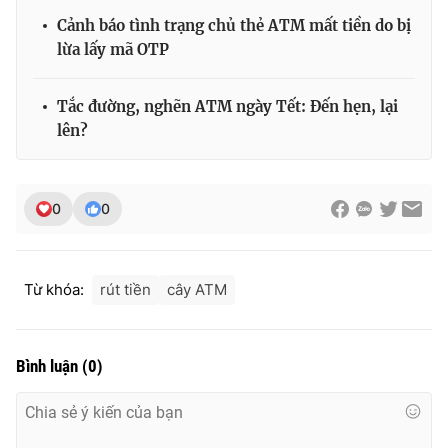
Cảnh báo tình trạng chủ thẻ ATM mất tiền do bị
lừa lấy mã OTP
THỜI BÁO VTV
Tắc đường, nghẽn ATM ngày Tết: Đến hẹn, lại
lên?
Theo dõi báo trên
0
0
Cơ quan chủ quản:
Đài Truyền hình Việt Nam
Cơ quan báo chí:
Thời báo VTV
Từ khóa:
rút tiền
cây ATM
Giấy phép hoạt động báo in và báo điện tử số 483/GP-BTTTT
cấp ngày 29/12/2023
Tổng Biên tập:
Vũ Thanh Thủy
Bình luận
(
0
)
Phó Tổng Biên tập:
Nguyễn Thị Mỹ Hạnh, Phạm Quốc Thắng,
Nguyễn Trọng Ninh
Tổng đài VTV:
024.38 355 931 - 024.38 355 932