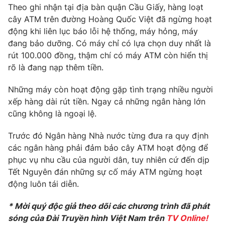
Phim VTV
Theo ghi nhận tại địa bàn quận Cầu Giấy, hàng loạt
Giải trí
cây ATM trên đường Hoàng Quốc Việt đã ngừng hoạt
Hậu trường
động khi liên lục báo lỗi hệ thống, máy hỏng, máy
Điện ảnh
Đời sống
Nhân vật
đang bảo dưỡng. Có máy chỉ có lựa chọn duy nhất là
Âm nhạc
rút 100.000 đồng, thậm chí có máy ATM còn hiển thị
Du lịch
Khán giả
rõ là đang nạp thêm tiền.
Giáo dục
Sao
Làm đẹp
Giải sao mai
Những máy còn hoạt động gặp tình trạng nhiều người
Tuyển sinh
Công nghệ
Chất lượng cuộc sống
xếp hàng dài rút tiền. Ngay cả những ngân hàng lớn
Học trực tuyến
cũng không là ngoại lệ.
Hitech Công nghệ tương lai
Giao lưu trực tuyến
Trước đó Ngân hàng Nhà nước từng đưa ra quy định
Sản phẩm
các ngân hàng phải đảm bảo cây ATM hoạt động để
Lịch phát sóng
Thị trường
phục vụ nhu cầu của người dân, tuy nhiên cứ đến dịp
Tết Nguyên đán những sự cố máy ATM ngừng hoạt
Tư vấn
động luôn tái diễn.
Chuyên mục khác
* Mời quý độc giả theo dõi các chương trình đã phát
Emagazine
Podcast
sóng của Đài Truyền hình Việt Nam trên
TV Online!