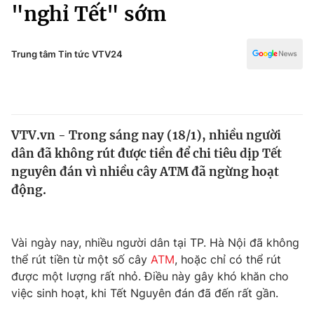
Chính trị
"nghỉ Tết" sớm
Truyền hình
Văn hóa - Giải trí
Xã hội
Y tế
Trung tâm Tin tức VTV24
Đời sống
Pháp luật
Công nghệ
Giáo dục
Y tế
VTV.vn - Trong sáng nay (18/1), nhiều người
dân đã không rút được tiền để chi tiêu dịp Tết
Thế giới
nguyên đán vì nhiều cây ATM đã ngừng hoạt
động.
Tin tức
Kinh tế
Thế giới đó đây
Tài chính
Vài ngày nay, nhiều người dân tại TP. Hà Nội đã không
Dữ liệu và đời sống
Câu chuyện quốc tế
thể rút tiền từ một số cây
ATM
, hoặc chỉ có thể rút
Thị trường
được một lượng rất nhỏ. Điều này gây khó khăn cho
Truyền hình
Góc doanh nghiệp
việc sinh hoạt, khi Tết Nguyên đán đã đến rất gần.