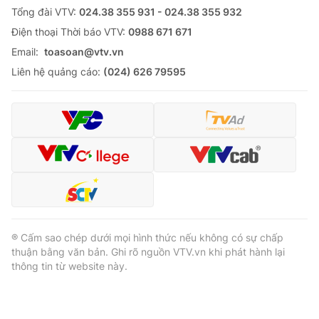
Tổng đài VTV:
024.38 355 931 - 024.38 355 932
Ðiện thoại Thời báo VTV:
0988 671 671
Email:
toasoan@vtv.vn
Liên hệ quảng cáo:
(024) 626 79595
® Cấm sao chép dưới mọi hình thức nếu không có sự chấp
thuận bằng văn bản. Ghi rõ nguồn VTV.vn khi phát hành lại
thông tin từ website này.