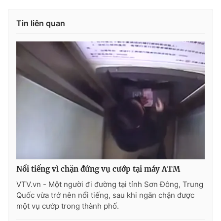
Photo
Infographic
Tin liên quan
Video
Shorts video
VTV Money
VTV Thể thao
VTV Sức khoẻ
Bất động sản
Thị trường 24h
Tấm lòng Việt
VTV4
Vươn mình bằng AI
Nổi tiếng vì chặn đứng vụ cướp tại máy ATM
VTV.vn - Một người đi đường tại tỉnh Sơn Đông, Trung
VTV9
VTV8
Quốc vừa trở nên nổi tiếng, sau khi ngăn chặn được
một vụ cướp trong thành phố.
Liên hệ tòa soạn
English