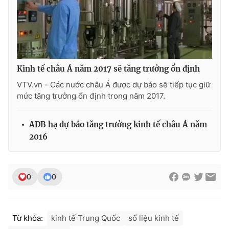
Photo
Infographic
Video
Shorts video
Kinh tế châu Á năm 2017 sẽ tăng trưởng ổn định
VTV Money
VTV Thể thao
VTV.vn - Các nước châu Á được dự báo sẽ tiếp tục giữ
mức tăng trưởng ổn định trong năm 2017.
VTV Sức khoẻ
Bất động sản
ADB hạ dự báo tăng trưởng kinh tế châu Á năm
Thị trường 24h
Tấm lòng Việt
2016
VTV4
Vươn mình bằng AI
0
0
VTV9
VTV8
Từ khóa:
kinh tế Trung Quốc
số liệu kinh tế
Liên hệ tòa soạn
English