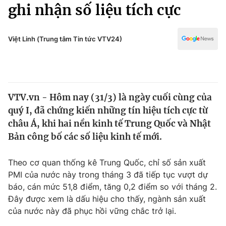
Chính trị
ghi nhận số liệu tích cực
Truyền hình
Văn hóa - Giải trí
Xã hội
Y tế
Việt Linh (Trung tâm Tin tức VTV24)
Đời sống
Pháp luật
Công nghệ
Giáo dục
Y tế
VTV.vn - Hôm nay (31/3) là ngày cuối cùng của
quý I, đã chứng kiến những tín hiệu tích cực từ
Thế giới
châu Á, khi hai nền kinh tế Trung Quốc và Nhật
Bản công bố các số liệu kinh tế mới.
Tin tức
Kinh tế
Thế giới đó đây
Theo cơ quan thống kê Trung Quốc, chỉ số sản xuất
Tài chính
PMI của nước này trong tháng 3 đã tiếp tục vượt dự
Dữ liệu và đời sống
Câu chuyện quốc tế
báo, cán mức 51,8 điểm, tăng 0,2 điểm so với tháng 2.
Thị trường
Đây được xem là dấu hiệu cho thấy, ngành sản xuất
Truyền hình
Góc doanh nghiệp
của nước này đã phục hồi vững chắc trở lại.