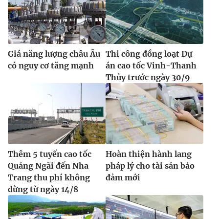
Ðiện thoại Thời báo VTV:
024.66 897 897
Email:
toasoan@vtv.vn
Liên hệ quảng cáo:
024-7300.7108
Giá năng lượng châu Âu
Thi công đồng loạt Dự
có nguy cơ tăng mạnh
án cao tốc Vinh-Thanh
Thủy trước ngày 30/9
Thêm 5 tuyến cao tốc
Hoàn thiện hành lang
Quảng Ngãi đến Nha
pháp lý cho tài sản bảo
® Cấm sao chép dưới mọi hình thức nếu không có sự chấp
Trang thu phí không
đảm mới
thuận bằng văn bản. Ghi rõ nguồn VTV.vn khi phát hành lại
dừng từ ngày 14/8
thông tin từ website này.