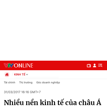
KINH TẾ
Chính trị
Tài chính
Thị trường
Góc doanh nghiệp
Xã hội
31/03/2017 16:16 GMT+7
Pháp luật
Chuyên mục
Kinh tế
Nhiều nền kinh tế của châu Á
Thể thao