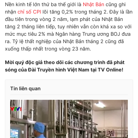
Phim VTV
Nền kinh tế lớn thứ ba thế giới là
Nhật Bản
cũng ghi
Giải trí
nhận
chỉ số CPI
lõi tăng 0,2% trong tháng 2. Đây là lần
Hậu trường
đầu tiên trong vòng 2 năm, lạm phát của Nhật Bản
Điện ảnh
Đời sống
Nhân vật
tăng 2 tháng liên tiếp, tuy nhiên vẫn còn khá xa so với
Âm nhạc
mức mục tiêu 2% mà Ngân hàng Trung ương BOJ đưa
Du lịch
Khán giả
ra. Tỷ lệ thất nghiệp của Nhật Bản tháng 2 cũng đã
Giáo dục
Sao
xuống thấp nhất trong vòng 23 năm.
Làm đẹp
Giải sao mai
Tuyển sinh
Công nghệ
Chất lượng cuộc sống
Mời quý độc giả theo dõi các chương trình đã phát
Học trực tuyến
sóng của Đài Truyền hình Việt Nam tại TV Online!
Hitech Công nghệ tương lai
Giao lưu trực tuyến
Sản phẩm
Tin liên quan
Lịch phát sóng
Thị trường
Tư vấn
Chuyên mục khác
Emagazine
Podcast