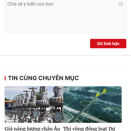
Ðiện thoại Thời báo VTV:
024.66 897 897
Email:
toasoan@vtv.vn
Liên hệ quảng cáo:
024-7300.7108
Gửi bình luận
TIN CÙNG CHUYÊN MỤC
® Cấm sao chép dưới mọi hình thức nếu không có sự chấp
thuận bằng văn bản. Ghi rõ nguồn VTV.vn khi phát hành lại
thông tin từ website này.
Giá năng lượng châu Âu
Thi công đồng loạt Dự