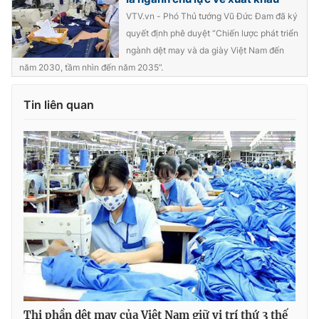
VTV.vn - Phó Thủ tướng Vũ Đức Đam đã ký
Photo
Infographic
quyết định phê duyệt “Chiến lược phát triển
ngành dệt may và da giày Việt Nam đến
Video
Shorts video
năm 2030, tầm nhìn đến năm 2035”.
Tin liên quan
VTV Money
VTV Thể thao
VTV Sức khoẻ
Bất động sản
Thị trường 24h
Tấm lòng Việt
VTV4
Vươn mình bằng AI
VTV9
VTV8
Liên hệ tòa soạn
English
Thị phần dệt may của Việt Nam giữ vị trí thứ 3 thế