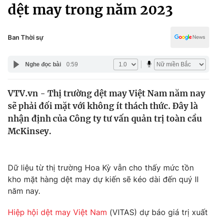
Chính trị
dệt may trong năm 2023
Truyền hình
Văn hóa - Giải trí
Xã hội
Y tế
Ban Thời sự
Đời sống
Pháp luật
Công nghệ
Nghe đọc bài
0:59
Giáo dục
Y tế
VTV.vn - Thị trường dệt may Việt Nam năm nay
sẽ phải đối mặt với không ít thách thức. Đây là
Thế giới
nhận định của Công ty tư vấn quản trị toàn cầu
McKinsey.
Tin tức
Kinh tế
Thế giới đó đây
Tài chính
Dữ liệu từ thị trường Hoa Kỳ vẫn cho thấy mức tồn
Dữ liệu và đời sống
Câu chuyện quốc tế
kho mặt hàng dệt may dự kiến sẽ kéo dài đến quý II
Thị trường
năm nay.
Truyền hình
Góc doanh nghiệp
Hiệp hội dệt may Việt Nam
(VITAS) dự báo giá trị xuất