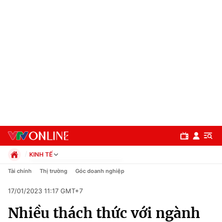
KINH TẾ
Chính trị
Tài chính
Thị trường
Góc doanh nghiệp
Xã hội
17/01/2023 11:17 GMT+7
Pháp luật
Chuyên mục
Kinh tế
Nhiều thách thức với ngành
Thể thao