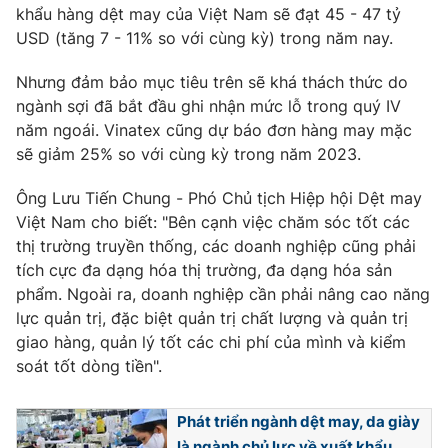
Phim VTV
khẩu hàng dệt may của Việt Nam sẽ đạt 45 - 47 tỷ
Giải trí
USD (tăng 7 - 11% so với cùng kỳ) trong năm nay.
Hậu trường
Điện ảnh
Đời sống
Nhưng đảm bảo mục tiêu trên sẽ khá thách thức do
Nhân vật
Âm nhạc
ngành sợi đã bắt đầu ghi nhận mức lỗ trong quý IV
Du lịch
Khán giả
năm ngoái. Vinatex cũng dự báo đơn hàng may mặc
Giáo dục
Sao
sẽ giảm 25% so với cùng kỳ trong năm 2023.
Làm đẹp
Giải sao mai
Tuyển sinh
Công nghệ
Ông Lưu Tiến Chung - Phó Chủ tịch Hiệp hội Dệt may
Chất lượng cuộc sống
Học trực tuyến
Việt Nam cho biết: "Bên cạnh việc chăm sóc tốt các
Hitech Công nghệ tương lai
thị trường truyền thống, các doanh nghiệp cũng phải
Giao lưu trực tuyến
tích cực đa dạng hóa thị trường, đa dạng hóa sản
Sản phẩm
phẩm. Ngoài ra, doanh nghiệp cần phải nâng cao năng
Lịch phát sóng
Thị trường
lực quản trị, đặc biệt quản trị chất lượng và quản trị
giao hàng, quản lý tốt các chi phí của mình và kiểm
Tư vấn
soát tốt dòng tiền".
Chuyên mục khác
Emagazine
Phát triển ngành dệt may, da giày
Podcast
là ngành chủ lực về xuất khẩu