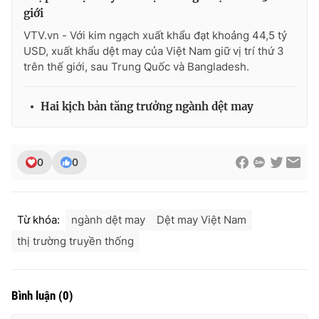
giới
VTV.vn - Với kim ngạch xuất khẩu đạt khoảng 44,5 tỷ
USD, xuất khẩu dệt may của Việt Nam giữ vị trí thứ 3
trên thế giới, sau Trung Quốc và Bangladesh.
THỜI BÁO VTV
Hai kịch bản tăng trưởng ngành dệt may
Theo dõi báo trên
0
0
Cơ quan chủ quản:
Đài Truyền hình Việt Nam
Cơ quan báo chí:
Thời báo VTV
Giấy phép hoạt động báo in và báo điện tử số 483/GP-BTTTT
Từ khóa:
ngành dệt may
Dệt may Việt Nam
cấp ngày 29/12/2023
thị trường truyền thống
Tổng Biên tập:
Vũ Thanh Thủy
Phó Tổng Biên tập:
Nguyễn Thị Mỹ Hạnh, Phạm Quốc Thắng,
Nguyễn Trọng Ninh
Bình luận
(
0
)
Tổng đài VTV:
024.38 355 931 - 024.38 355 932