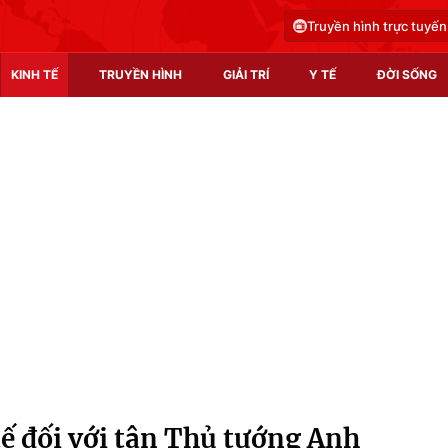
Truyền hình trực tuyến
KINH TẾ
TRUYỀN HÌNH
GIẢI TRÍ
Y TẾ
ĐỜI SỐNG
Pháp luật
Y tế
Truyền hình
Multimedia
Phim VTV
Video
Hậu trường
Shorts video
Nhân vật
Podcast
Khán giả
EMagazine
Giải sao mai
Photo
ế đối với tân Thủ tướng Anh
Infographic