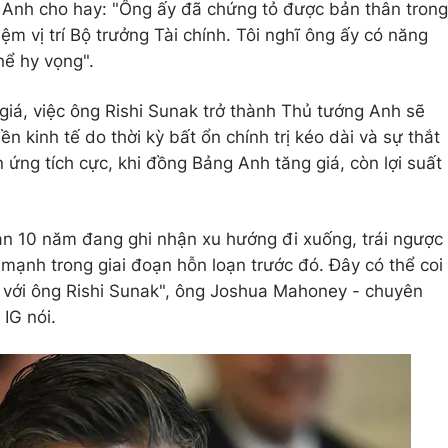
Anh cho hay: "Ông ấy đã chứng tỏ được bản thân trong
ệm vị trí Bộ trưởng Tài chính. Tôi nghĩ ông ấy có năng
hể hy vọng".
giá, việc ông Rishi Sunak trở thành Thủ tướng Anh sẽ
nền kinh tế do thời kỳ bất ổn chính trị kéo dài và sự thắt
n ứng tích cực, khi đồng Bảng Anh tăng giá, còn lợi suất
hạn 10 năm đang ghi nhận xu hướng đi xuống, trái ngược
mạnh trong giai đoạn hỗn loạn trước đó. Đây có thể coi
i với ông Rishi Sunak", ông Joshua Mahoney - chuyên
 IG nói.