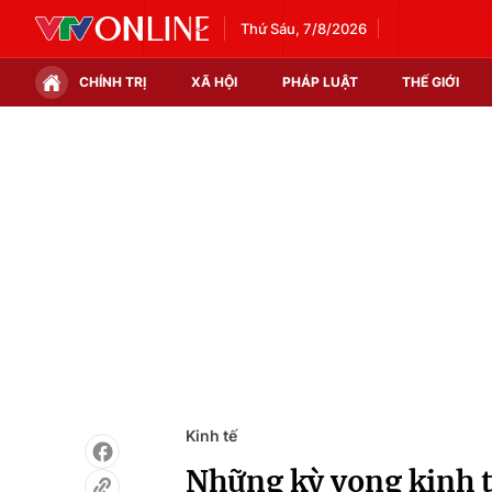
Thứ Sáu, 7/8/2026
CHÍNH TRỊ
XÃ HỘI
PHÁP LUẬT
THẾ GIỚI
Chính trị
Xã hội
Thế giới
Kinh tế
Tin tức
Tài chính
Thế giới đó đây
Thị trường
Câu chuyện quốc tế
Góc doanh nghiệp
Dữ liệu và đời sống
Kinh tế
Những kỳ vọng kinh t