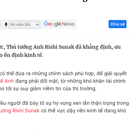
Góc ảnh
Chia sẻ
Giáo dục
Công nghệ
Tuyển sinh
Hitech Công ng
c, Thủ tướng Anh Rishi Sunak đã khẳng định, ưu
Học trực tuyến
Sản phẩm
o ổn định kinh tế.
g
Thị trường
Tư vấn
có thể đưa ra những chính sách phù hợp, để giải quyết
tế Anh
đang phải đối mặt, từ những khó khăn tài chính
ho tới sự suy giảm niềm tin của thị trường.
iều người đã bày tỏ sự hy vọng xen lẫn thận trọng trong
ướng Rishi Sunak
có thể vực dậy nền kinh tế đang khó