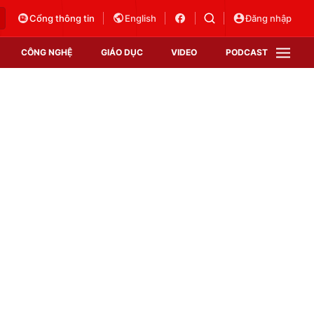
Cổng thông tin
English
Đăng nhập
CÔNG NGHỆ
GIÁO DỤC
VIDEO
PODCAST
VTV Money
VTV Thể thao
VTV Sức khoẻ
Bất động sản
Thị trường 24h
Tấm lòng Việt
Vươn mình bằng AI
VTV4
VTV8
VTV9
Lịch phát sóng
Giao lưu trực tuyến
Sự kiện