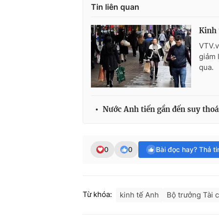
Tin liên quan
Kinh 
VTV.v
giảm 
qua.
Nước Anh tiến gần đến suy thoái
0
0
Bài đọc hay? Thả t
Từ khóa:
kinh tế Anh
Bộ trưởng Tài 