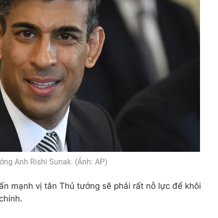
ớng Anh Rishi Sunak. (Ảnh: AP)
ấn mạnh vị tân Thủ tướng sẽ phải rất nỗ lực để khôi
chính.