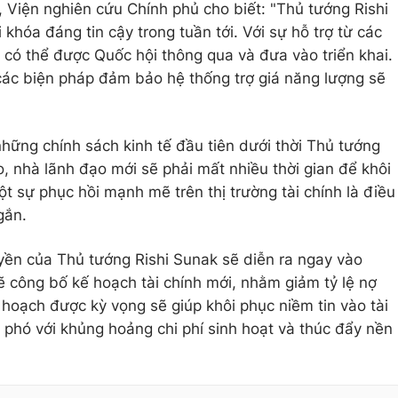
p, Viện nghiên cứu Chính phủ cho biết: "Thủ tướng Rishi
khóa đáng tin cậy trong tuần tới. Với sự hỗ trợ từ các
 có thể được Quốc hội thông qua và đưa vào triển khai.
các biện pháp đảm bảo hệ thống trợ giá năng lượng sẽ
những chính sách kinh tế đầu tiên dưới thời Thủ tướng
, nhà lãnh đạo mới sẽ phải mất nhiều thời gian để khôi
ột sự phục hồi mạnh mẽ trên thị trường tài chính là điều
gắn.
uyền của Thủ tướng Rishi Sunak sẽ diễn ra ngay vào
ẽ công bố kế hoạch tài chính mới, nhằm giảm tỷ lệ nợ
 hoạch được kỳ vọng sẽ giúp khôi phục niềm tin vào tài
phó với khủng hoảng chi phí sinh hoạt và thúc đẩy nền