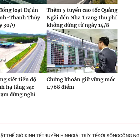
đồng loạt Dự án
Thêm 5 tuyến cao tốc Quảng
Vinh-Thanh Thủy
Ngãi đến Nha Trang thu phí
y 30/9
không dừng từ ngày 14/8
ng siết tiến độ
Chứng khoán giữ vững mốc
h hạ tầng sạc
1.768 điểm
trạm dừng nghỉ
UẬT
THẾ GIỚI
KINH TẾ
TRUYỀN HÌNH
GIẢI TRÍ
Y TẾ
ĐỜI SỐNG
CÔNG NG