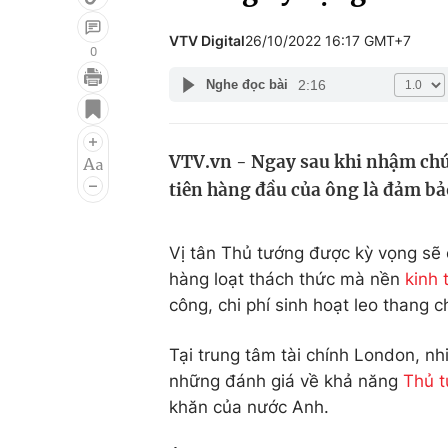
VTV Digital
26/10/2022 16:17 GMT+7
0
2:16
Nghe đọc bài
Giải trí
Đời sống
Điện ảnh
Du lịch
VTV.vn - Ngay sau khi nhậm chứ
Âm nhạc
Làm đẹp
tiên hàng đầu của ông là đảm bả
Sao
Chất lượng cuộc sốn
Vị tân Thủ tướng được kỳ vọng sẽ 
hàng loạt thách thức mà nền
kinh 
công, chi phí sinh hoạt leo thang c
Tại trung tâm tài chính London, nh
những đánh giá về khả năng
Thủ t
khăn của nước Anh.