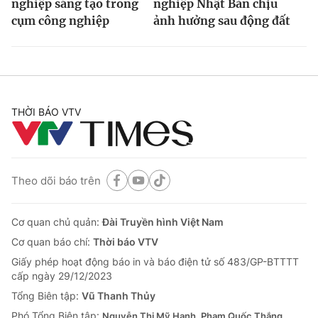
nghiệp sáng tạo trong
nghiệp Nhật Bản chịu
Ðiện thoại Thời báo VTV:
024.66 897 897
cụm công nghiệp
ảnh hưởng sau động đất
Email:
toasoan@vtv.vn
Liên hệ quảng cáo:
024-7300.7108
THỜI BÁO VTV
Theo dõi báo trên
Cơ quan chủ quản:
Đài Truyền hình Việt Nam
Cơ quan báo chí:
Thời báo VTV
® Cấm sao chép dưới mọi hình thức nếu không có sự chấp
thuận bằng văn bản. Ghi rõ nguồn VTV.vn khi phát hành lại
Giấy phép hoạt động báo in và báo điện tử số 483/GP-BTTTT
thông tin từ website này.
cấp ngày 29/12/2023
Tổng Biên tập:
Vũ Thanh Thủy
Phó Tổng Biên tập:
Nguyễn Thị Mỹ Hạnh, Phạm Quốc Thắng,