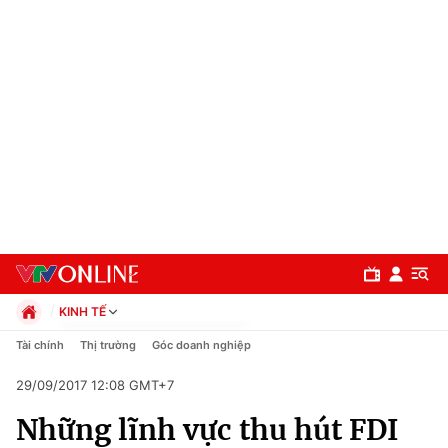
KINH TẾ
Chính trị
Tài chính
Thị trường
Góc doanh nghiệp
Xã hội
29/09/2017 12:08 GMT+7
Pháp luật
Chuyên mục
Kinh tế
Những lĩnh vực thu hút FDI
Thể thao