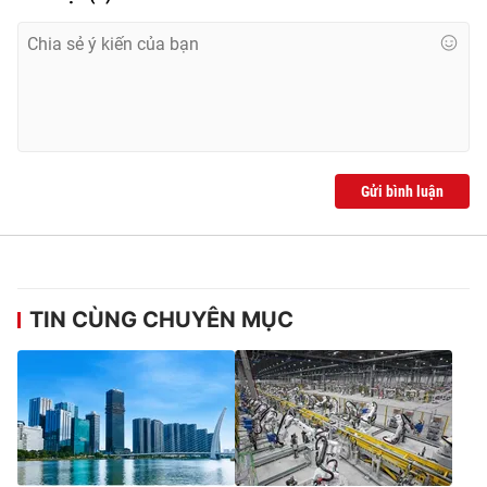
Photo
Infographic
Video
Shorts video
VTV Money
VTV Thể thao
Gửi bình luận
VTV Sức khoẻ
Bất động sản
Thị trường 24h
Tấm lòng Việt
TIN CÙNG CHUYÊN MỤC
VTV4
Vươn mình bằng AI
VTV9
VTV8
Liên hệ tòa soạn
English