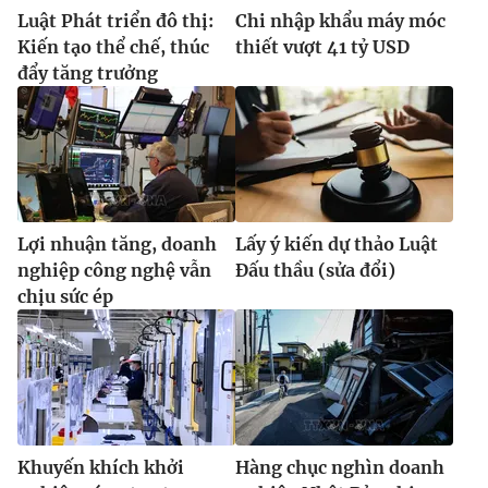
Luật Phát triển đô thị:
Chi nhập khẩu máy móc
Kiến tạo thể chế, thúc
thiết vượt 41 tỷ USD
đẩy tăng trưởng
THỜI BÁO VTV
Theo dõi báo trên
Lợi nhuận tăng, doanh
Lấy ý kiến dự thảo Luật
nghiệp công nghệ vẫn
Đấu thầu (sửa đổi)
Cơ quan chủ quản:
Đài Truyền hình Việt Nam
chịu sức ép
Cơ quan báo chí:
Thời báo VTV
Giấy phép hoạt động báo in và báo điện tử số 483/GP-BTTTT
cấp ngày 29/12/2023
Tổng Biên tập:
Vũ Thanh Thủy
Phó Tổng Biên tập:
Nguyễn Thị Mỹ Hạnh, Phạm Quốc Thắng,
Nguyễn Trọng Ninh
Khuyến khích khởi
Hàng chục nghìn doanh
Tổng đài VTV:
024.38 355 931 - 024.38 355 932