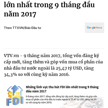
Chính trị
lớn nhất trong 9 tháng đầu
Truyền hình
năm 2017
Văn hóa - Giải trí
Xã hội
Y tế
Đời sống
Theo TTXVN/Báo Đầu tư
Pháp luật
Công nghệ
Giáo dục
Y tế
VTV.vn - 9 tháng năm 2017, tổng vốn đăng ký
Thế giới
cấp mới, tăng thêm và góp vốn mua cổ phần của
Tin tức
nhà đầu tư nước ngoài là 25,47 tỷ USD, tăng
Kinh tế
34,3% so với cùng kỳ năm 2016.
Thế giới đó đây
Tài chính
Dữ liệu và đời sống
Câu chuyện quốc tế
Thị trường
Truyền hình
Góc doanh nghiệp