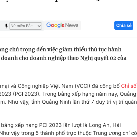
Góc ảnh
Chia sẻ
Giáo dục
Công nghệ
Tuyển sinh
Hitech Công ng
ng chú trọng đến việc giảm thiểu thủ tục hành
Học trực tuyến
Sản phẩm
h doanh cho doanh nghiệp theo Nghị quyết 02 của
g
Thị trường
Tư vấn
 mại và Công nghiệp Việt Nam (VCCI) đã công bố
Chỉ số
023 (PCI 2023). Trong bảng xếp hạng năm nay, Quảng
m. Như vậy, tỉnh Quảng Ninh lần thứ 7 duy trì vị trí quán
ủa bảng xếp hạng PCI 2023 lần lượt là Long An, Hải
hư vậy trong 5 thành phố trực thuộc Trung ương chỉ có