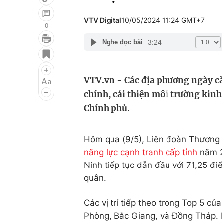
VTV Digital
10/05/2024 11:24 GMT+7
0
3:24
Nghe đọc bài
Giải trí
Đời sống
Điện ảnh
Du lịch
VTV.vn - Các địa phương ngày cà
Âm nhạc
Làm đẹp
chính, cải thiện môi trường kin
Sao
Chất lượng cuộc sốn
Chính phủ.
Hôm qua (9/5), Liên đoàn Thương
năng lực cạnh tranh cấp tỉnh
năm 2
Ninh tiếp tục dẫn đầu với 71,25 điể
quân.
Các vị trí tiếp theo trong Top 5 c
Phòng, Bắc Giang, và Đồng Tháp. N