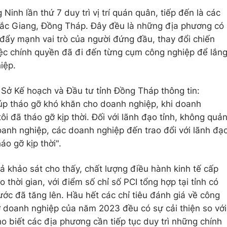
inh lần thứ 7 duy trì vị trí quán quân, tiếp đến là các
ắc Giang, Đồng Tháp. Đây đều là những địa phương có
đẩy mạnh vai trò của người đứng đầu, thay đổi chiến
iệc chính quyền đã đi đến từng cụm công nghiệp để lắn
iệp.
ở Kế hoạch và Đầu tư tỉnh Đồng Tháp thông tin:
giúp tháo gỡ khó khăn cho doanh nghiệp, khi doanh
ôi đã tháo gỡ kịp thời. Đối với lãnh đạo tỉnh, không quả
doanh nghiệp, các doanh nghiệp đến trao đổi với lãnh đạ
áo gỡ kịp thời".
ả khảo sát cho thấy, chất lượng điều hành kinh tế cấp
o thời gian, với điểm số chỉ số PCI tổng hợp tại tỉnh có
ước đã tăng lên. Hầu hết các chỉ tiêu đánh giá về công
rợ doanh nghiệp của năm 2023 đều có sự cải thiện so với
o biết các địa phương cần tiếp tục duy trì những chính