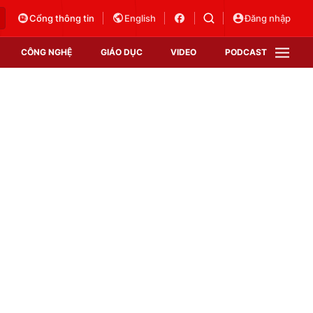
Cổng thông tin
English
Đăng nhập
CÔNG NGHỆ
GIÁO DỤC
VIDEO
PODCAST
VTV Money
VTV Thể thao
VTV Sức khoẻ
Bất động sản
Thị trường 24h
Tấm lòng Việt
Vươn mình bằng AI
VTV4
VTV8
VTV9
Lịch phát sóng
Giao lưu trực tuyến
Sự kiện