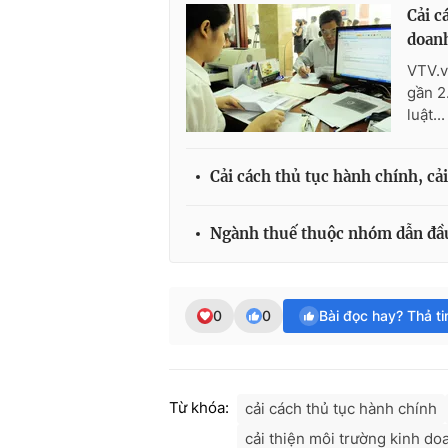
Cải c
doan
VTV.v
gần 2
luật...
Cải cách thủ tục hành chính, cả
Ngành thuế thuộc nhóm dẫn đầu 
0
0
Bài đọc hay? Thả t
Từ khóa:
cải cách thủ tục hành chính
cải thiện môi trường kinh do