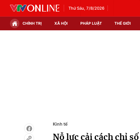
Thứ Sáu, 7/8/2026
CHÍNH TRỊ
XÃ HỘI
PHÁP LUẬT
THẾ GIỚI
Chính trị
Xã hội
Thế giới
Kinh tế
Tin tức
Tài chính
Thế giới đó đây
Thị trường
Câu chuyện quốc tế
Góc doanh nghiệp
Dữ liệu và đời sống
Kinh tế
Nỗ lực cải cách chỉ s