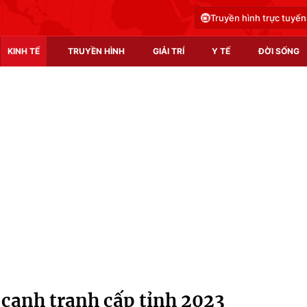
Truyền hình trực tuyến
KINH TẾ
TRUYỀN HÌNH
GIẢI TRÍ
Y TẾ
ĐỜI SỐNG
Pháp luật
Y tế
Truyền hình
Multimedia
Phim VTV
Video
Hậu trường
Shorts video
Nhân vật
Podcast
Khán giả
EMagazine
Giải sao mai
Photo
ố cạnh tranh cấp tỉnh 2023
Infographic